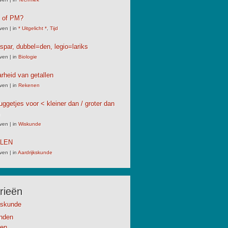
M of PM?
ven
|
in
* Uitgelicht *
,
Tijd
spar, dubbel=den, legio=lariks
ven
|
in
Biologie
rheid van getallen
ven
|
in
Rekenen
uggetjes voor < kleiner dan / groter dan
ven
|
in
Wiskunde
LLEN
ven
|
in
Aardrijkskunde
rieën
kskunde
anden
en