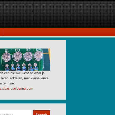
eb een nieuwe website waar je
 leren solderen, met kleine leuke
ecten, zie:
s://basicsoldering.com