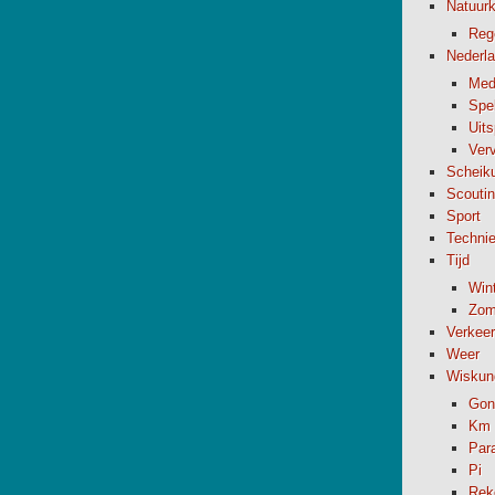
Natuur
Reg
Nederl
Med
Spel
Uit
Verv
Scheik
Scouti
Sport
Techni
Tijd
Wint
Zome
Verkeer
Weer
Wiskun
Gon
Km 
Par
Pi
Rek