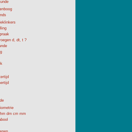
kunde
enboog
ands
eklinkers
ling
spraak
oegen d, dt, t ?
unde
ng
ek
ertijd
rtijd
de
iometrie
hm dm cm mm
abool
enen