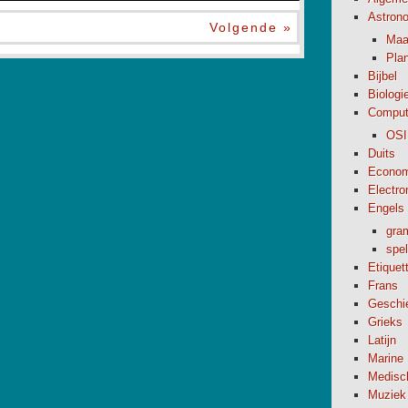
Astron
Volgende »
Maa
Pla
Bijbel
Biologi
Comput
OSI
Duits
Econom
Electro
Engels
gra
spel
Etiquet
Frans
Geschi
Grieks
Latijn
Marine
Medisc
Muziek