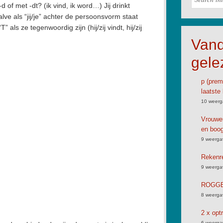
 of met -dt? (ik vind, ik word…) Jij drinkt
halve als “jij/je” achter de persoonsvorm staat
“T” als ze tegenwoordig zijn (hij/zij vindt, hij/zij
Van
gele
p (premi
laatste 
10 weerg
Vrouwen
en boog
9 weerga
Rekenre
9 weerga
ROGGB
8 weerga
2 x opt
6 weerga