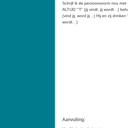
Schrijf ik de persoonsvorm nou met -d
ALTIJD “‘T” (jij vindt, jij wordt…) be
(vind jij, word jij…) Hij en zij drinken 
wordt…)
Aanvulling: