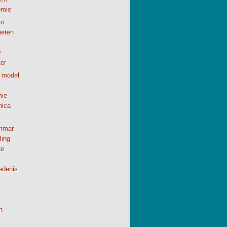
omie
n
neten
e
er
 model
ie
nica
mmar
ling
te
edenis
h