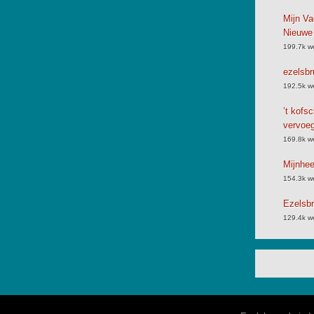
Mijn Va
Nieuwe
199.7k w
ezelsbr
192.5k w
’t kofs
vervoe
169.8k w
Mijnhe
154.3k w
Ezelsbr
129.4k w