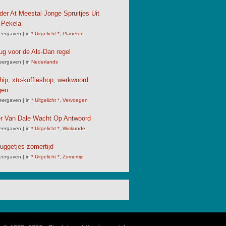
der At Meestal Jonge Spruitjes Uit
 Pekela
eergaven
|
in
* Uitgelicht *
,
Planeten
ug voor de Als-Dan regel
eergaven
|
in
Nederlands
chip, xtc-koffieshop, werkwoord
gen
eergaven
|
in
* Uitgelicht *
,
Vervoegen
er Van Dale Wacht Op Antwoord
eergaven
|
in
* Uitgelicht *
,
Wiskunde
uggetjes zomertijd
eergaven
|
in
* Uitgelicht *
,
Zomertijd