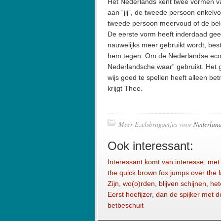
Het Nederlands kent twee vormen va
aan “jij”, de tweede persoon enkelv
tweede persoon meervoud of de beleef
De eerste vorm heeft inderdaad gee
nauwelijks meer gebruikt wordt, best
hem tegen. Om de Nederlandse econ
Nederlandsche waar” gebruikt. Het
wijs goed te spellen heeft alleen bet
krijgt Thee.
Meer Ezelsbruggetjes voor
Nederlan
Ook interessant:
Interessant komt van interesse, m
the quick brown fox jumps over the 
Zijn, wo(o)rden, blijven schijnen, he
Eerst hoefijzer, dan de spijker met de
betbeschuit