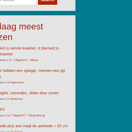
daag meest
zen
er) is eerste kwartier, d (dernier) is
kwartier
aven
|
in
* Uitgelicht *
,
Maan
 hebben een spiegel, mannen een pijl
.
ven
|
in
Algemeen
gels: zevendes, delen door zeven
ven
|
in
Rekenen
IV
ven
|
in
* Uitgelicht *
,
Regenboog
rede plus een maal de aantrede = 63 cm
ven
|
in
Techniek