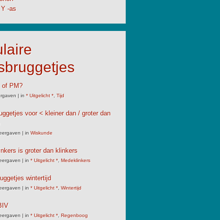
 Y -as
laire
sbruggetjes
M of PM?
rgaven
|
in
* Uitgelicht *
,
Tijd
uggetjes voor < kleiner dan / groter dan
eergaven
|
in
Wiskunde
nkers is groter dan klinkers
eergaven
|
in
* Uitgelicht *
,
Medeklinkers
uggetjes wintertijd
eergaven
|
in
* Uitgelicht *
,
Wintertijd
IV
eergaven
|
in
* Uitgelicht *
,
Regenboog