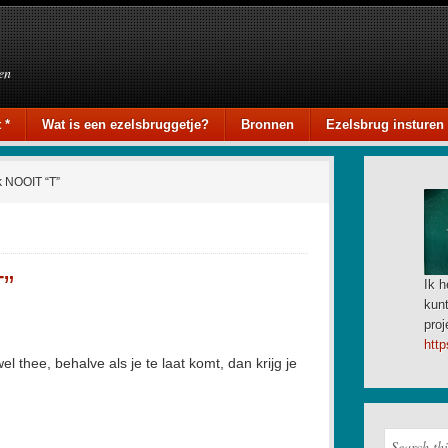
en
 *
Wat is een ezelsbruggetje?
Bronnen
Ezelsbrug insturen
k NOOIT “T”
T”
Ik h
kunt
proj
http
t wel thee, behalve als je te laat komt, dan krijg je