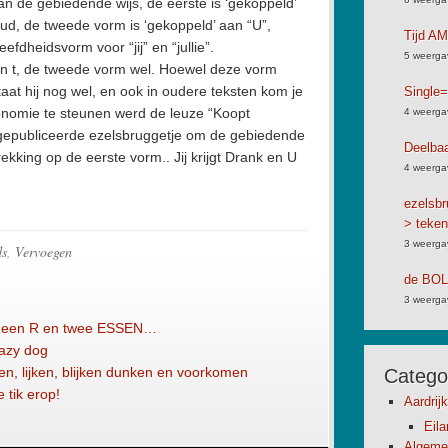
n de gebiedende wijs, de eerste is ‘gekoppeld’
oud, de tweede vorm is ‘gekoppeld’ aan “U”,
Tijd A
dheidsvorm voor “jij” en “jullie”.
5 weerga
n t, de tweede vorm wel. Hoewel deze vorm
aat hij nog wel, en ook in oudere teksten kom je
Single=
omie te steunen werd de leuze “Koopt
4 weerga
 gepubliceerde ezelsbruggetje om de gebiedende
Deelbaa
rekking op de eerste vorm.. Jij krijgt Drank en U
4 weerga
ezelsbr
> teken
3 weerga
ds
,
Vervoegen
de BO
3 weerga
et een R en twee ESSEN…
lazy dog
ten, lijken, blijken dunken en voorkomen
Catego
 tik erop!
Aardrij
Eil
Algeme