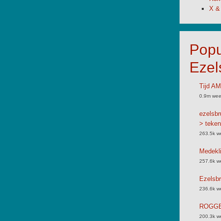
X &
Popu
Ezel
Tijd A
0.9m wee
ezelsbr
> teken
263.5k w
Medekli
257.6k w
Ezelsbr
236.6k w
ROGGB
200.3k w