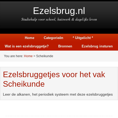
Ezelsbrug.nl
Studiehulp voor school, huiswerk & dagelijks leven
Home
Categorieën
* Uitgelicht *
Wat is een ezelsbruggetje?
Bronnen
Ezelsbrug insturen
You are here:
Home
> Scheikunde
Ezelsbruggetjes voor het vak
Scheikunde
Leer de alkanen, het periodiek systeem met deze ezelsbruggetjes