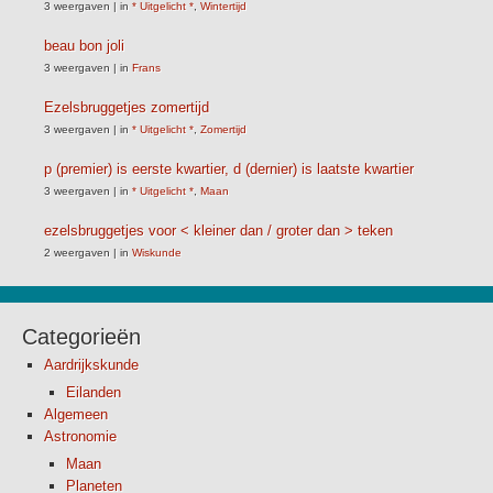
3 weergaven
|
in
* Uitgelicht *
,
Wintertijd
beau bon joli
3 weergaven
|
in
Frans
Ezelsbruggetjes zomertijd
3 weergaven
|
in
* Uitgelicht *
,
Zomertijd
p (premier) is eerste kwartier, d (dernier) is laatste kwartier
3 weergaven
|
in
* Uitgelicht *
,
Maan
ezelsbruggetjes voor < kleiner dan / groter dan > teken
2 weergaven
|
in
Wiskunde
Categorieën
Aardrijkskunde
Eilanden
Algemeen
Astronomie
Maan
Planeten