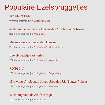
Populaire Ezelsbruggetjes
Tijd AM of PM?
0.9m weergaven
|
in
* Uitgelicht *
,
Tijd
ezelsbruggetjes voor < kleiner dan / groter dan > teken
263.5k weergaven
|
in
Wiskunde
Medeklinkers is groter dan klinkers
257.6k weergaven
|
in
* Uitgelicht *
,
Medeklinkers
Ezelsbruggetjes wintertijd
236.6k weergaven
|
in
* Uitgelicht *
,
Wintertijd
ROGGBIV
200.3k weergaven
|
in
* Uitgelicht *
,
Regenboog
Mijn Vader At Meestal Jonge Spruitjes Uit Nieuwe Pekela
199.7k weergaven
|
in
* Uitgelicht *
,
Planeten
ezelsbrug voor de Als-Dan regel
192.5k weergaven
|
in
Nederlands