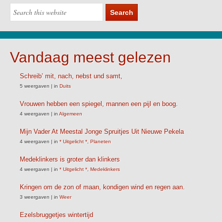
Vandaag meest gelezen
Schreib’ mit, nach, nebst und samt,
5 weergaven
|
in
Duits
Vrouwen hebben een spiegel, mannen een pijl en boog.
4 weergaven
|
in
Algemeen
Mijn Vader At Meestal Jonge Spruitjes Uit Nieuwe Pekela
4 weergaven
|
in
* Uitgelicht *
,
Planeten
Medeklinkers is groter dan klinkers
4 weergaven
|
in
* Uitgelicht *
,
Medeklinkers
Kringen om de zon of maan, kondigen wind en regen aan.
3 weergaven
|
in
Weer
Ezelsbruggetjes wintertijd