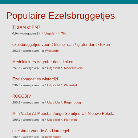
Populaire Ezelsbruggetjes
Tijd AM of PM?
0.9m weergaven
|
in
* Uitgelicht *
,
Tijd
ezelsbruggetjes voor < kleiner dan / groter dan > teken
263.5k weergaven
|
in
Wiskunde
Medeklinkers is groter dan klinkers
257.6k weergaven
|
in
* Uitgelicht *
,
Medeklinkers
Ezelsbruggetjes wintertijd
236.6k weergaven
|
in
* Uitgelicht *
,
Wintertijd
ROGGBIV
200.3k weergaven
|
in
* Uitgelicht *
,
Regenboog
Mijn Vader At Meestal Jonge Spruitjes Uit Nieuwe Pekela
199.7k weergaven
|
in
* Uitgelicht *
,
Planeten
ezelsbrug voor de Als-Dan regel
192.5k weergaven
|
in
Nederlands