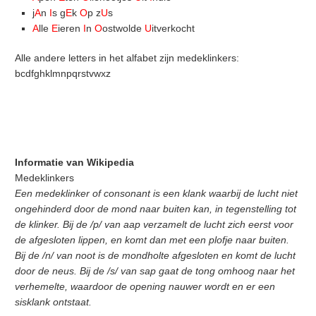
j
A
n
I
s g
E
k
O
p z
U
s
A
lle
E
ieren
I
n
O
ostwolde
U
itverkocht
Alle andere letters in het alfabet zijn medeklinkers:
bcdfghklmnpqrstvwxz
Informatie van Wikipedia
Medeklinkers
Een medeklinker of consonant is een klank waarbij de lucht niet
ongehinderd door de mond naar buiten kan, in tegenstelling tot
de klinker. Bij de /p/ van aap verzamelt de lucht zich eerst voor
de afgesloten lippen, en komt dan met een plofje naar buiten.
Bij de /n/ van noot is de mondholte afgesloten en komt de lucht
door de neus. Bij de /s/ van sap gaat de tong omhoog naar het
verhemelte, waardoor de opening nauwer wordt en er een
sisklank ontstaat.