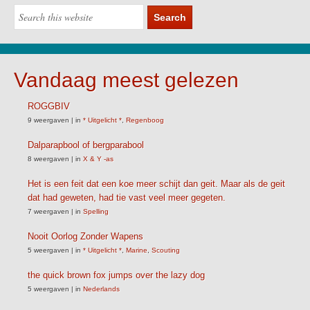
Vandaag meest gelezen
ROGGBIV
9 weergaven
|
in
* Uitgelicht *
,
Regenboog
Dalparapbool of bergparabool
8 weergaven
|
in
X & Y -as
Het is een feit dat een koe meer schijt dan geit. Maar als de geit
dat had geweten, had tie vast veel meer gegeten.
7 weergaven
|
in
Spelling
Nooit Oorlog Zonder Wapens
5 weergaven
|
in
* Uitgelicht *
,
Marine
,
Scouting
the quick brown fox jumps over the lazy dog
5 weergaven
|
in
Nederlands