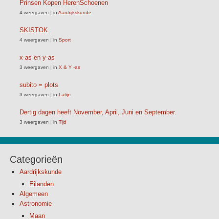
Prinsen Kopen HerenSchoenen
4 weergaven
|
in
Aardrijkskunde
SKISTOK
4 weergaven
|
in
Sport
x-as en y-as
3 weergaven
|
in
X & Y -as
subito = plots
3 weergaven
|
in
Latijn
Dertig dagen heeft November, April, Juni en September.
3 weergaven
|
in
Tijd
Categorieën
Aardrijkskunde
Eilanden
Algemeen
Astronomie
Maan