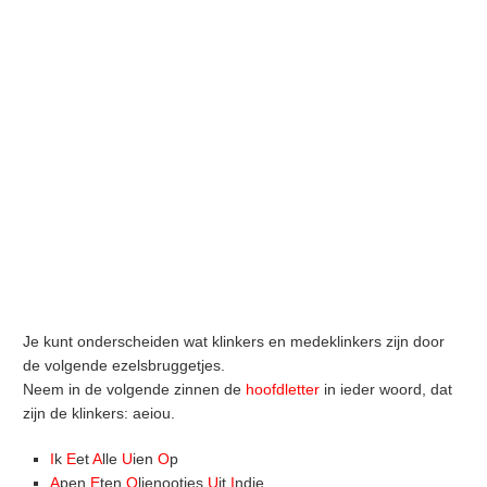
Je kunt onderscheiden wat klinkers en medeklinkers zijn door
de volgende ezelsbruggetjes.
Neem in de volgende zinnen de
hoofdletter
in ieder woord, dat
zijn de klinkers: aeiou.
I
k
E
et
A
lle
U
ien
O
p
A
pen
E
ten
O
lienootjes
U
it
I
ndie