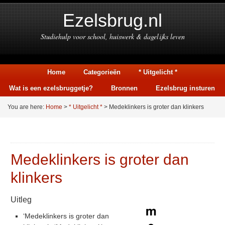
Ezelsbrug.nl
Studiehulp voor school, huiswerk & dagelijks leven
Home
Categorieën
* Uitgelicht *
Wat is een ezelsbruggetje?
Bronnen
Ezelsbrug insturen
You are here:
Home
>
* Uitgelicht *
> Medeklinkers is groter dan klinkers
Medeklinkers is groter dan
klinkers
Uitleg
‘Medeklinkers is groter dan