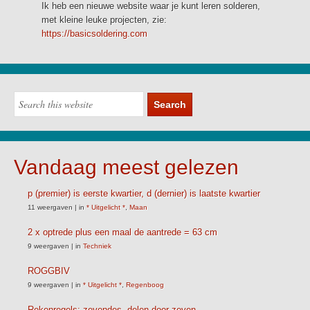
Ik heb een nieuwe website waar je kunt leren solderen,
met kleine leuke projecten, zie:
https://basicsoldering.com
Vandaag meest gelezen
p (premier) is eerste kwartier, d (dernier) is laatste kwartier
11 weergaven
|
in
* Uitgelicht *
,
Maan
2 x optrede plus een maal de aantrede = 63 cm
9 weergaven
|
in
Techniek
ROGGBIV
9 weergaven
|
in
* Uitgelicht *
,
Regenboog
Rekenregels: zevendes, delen door zeven