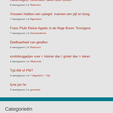
9 weergaven
|
in
Rekenen
Vrouwen hebben een spiegel, mannen een pijl en boog.
7 weergaven
|
in
Algemeen
Frans Plukt Kleine Appels in de Hoge Boom ‘Smorgens
7 weergaven
|
in
Geschiedenis
Deelbaarheid van getallen
4 weergaven
|
in
Rekenen
ezelsbruggetjes voor < kleiner dan / groter dan > teken
4 weergaven
|
in
Wiskunde
Tijd AM of PM?
4 weergaven
|
in
* Uitgelicht *
,
Tijd
fyne jas he
3 weergaven
|
in
grammar
Categorieën