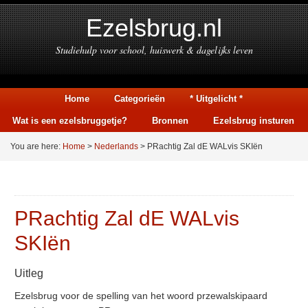
Ezelsbrug.nl
Studiehulp voor school, huiswerk & dagelijks leven
Home
Categorieën
* Uitgelicht *
Wat is een ezelsbruggetje?
Bronnen
Ezelsbrug insturen
You are here:
Home
>
Nederlands
> PRachtig Zal dE WALvis SKIën
PRachtig Zal dE WALvis
SKIën
Uitleg
Ezelsbrug voor de spelling van het woord przewalskipaard