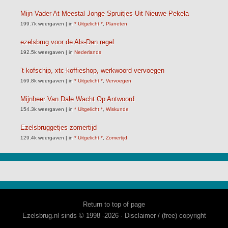
Mijn Vader At Meestal Jonge Spruitjes Uit Nieuwe Pekela
199.7k weergaven
|
in
* Uitgelicht *
,
Planeten
ezelsbrug voor de Als-Dan regel
192.5k weergaven
|
in
Nederlands
’t kofschip, xtc-koffieshop, werkwoord vervoegen
169.8k weergaven
|
in
* Uitgelicht *
,
Vervoegen
Mijnheer Van Dale Wacht Op Antwoord
154.3k weergaven
|
in
* Uitgelicht *
,
Wiskunde
Ezelsbruggetjes zomertijd
129.4k weergaven
|
in
* Uitgelicht *
,
Zomertijd
Return to top of page
Ezelsbrug.nl sinds © 1998 -2026 ·
Disclaimer / (free) copyright