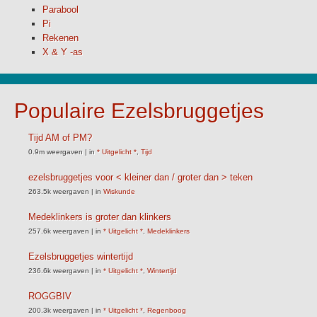
Parabool
Pi
Rekenen
X & Y -as
Populaire Ezelsbruggetjes
Tijd AM of PM?
0.9m weergaven
|
in
* Uitgelicht *
,
Tijd
ezelsbruggetjes voor < kleiner dan / groter dan > teken
263.5k weergaven
|
in
Wiskunde
Medeklinkers is groter dan klinkers
257.6k weergaven
|
in
* Uitgelicht *
,
Medeklinkers
Ezelsbruggetjes wintertijd
236.6k weergaven
|
in
* Uitgelicht *
,
Wintertijd
ROGGBIV
200.3k weergaven
|
in
* Uitgelicht *
,
Regenboog