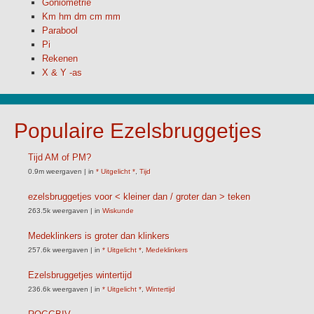
Goniometrie
Km hm dm cm mm
Parabool
Pi
Rekenen
X & Y -as
Populaire Ezelsbruggetjes
Tijd AM of PM?
0.9m weergaven
|
in
* Uitgelicht *
,
Tijd
ezelsbruggetjes voor < kleiner dan / groter dan > teken
263.5k weergaven
|
in
Wiskunde
Medeklinkers is groter dan klinkers
257.6k weergaven
|
in
* Uitgelicht *
,
Medeklinkers
Ezelsbruggetjes wintertijd
236.6k weergaven
|
in
* Uitgelicht *
,
Wintertijd