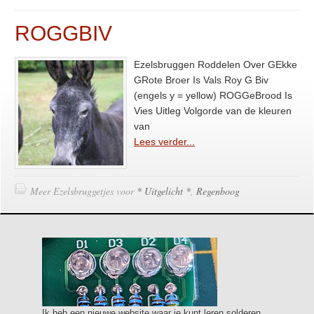
ROGGBIV
Ezelsbruggen Roddelen Over GEkke
GRote Broer Is Vals Roy G Biv
(engels y = yellow) ROGGeBrood Is
Vies Uitleg Volgorde van de kleuren
van
Lees verder...
Meer Ezelsbruggetjes voor
* Uitgelicht *
,
Regenboog
Ik heb een nieuwe website waar je kunt leren solderen,