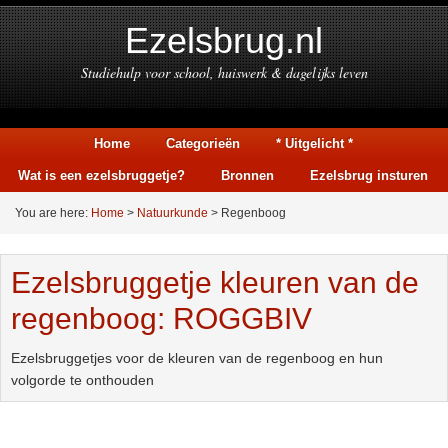
Ezelsbrug.nl
Studiehulp voor school, huiswerk & dagelijks leven
Home
Categorieën
* Uitgelicht *
Wat is een ezelsbruggetje?
Bronnen
Ezelsbrug insturen
You are here:
Home
>
Natuurkunde
> Regenboog
Ezelsbruggetje kleuren van de
regenboog: ROGGBIV
Ezelsbruggetjes voor de kleuren van de regenboog en hun
volgorde te onthouden