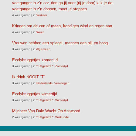
voetganger in z’n oor, dan ga jij voor (rij je door) kijk je de
voetganger in z’n doppen, moet je stoppen
4 weergaven
|
in
Verkeer
Kringen om de zon of maan, kondigen wind en regen aan.
4 weergaven
|
in
Weer
Vrouwen hebben een spiegel, mannen een pijl en boog.
3 weergaven
|
in
Algemeen
Ezelsbruggetjes zomertijd
3 weergaven
|
in
* Uitgelicht *
,
Zomertijd
Ik drink NOOIT “T”
3 weergaven
|
in
Nederlands
,
Vervoegen
Ezelsbruggetjes wintertijd
3 weergaven
|
in
* Uitgelicht *
,
Wintertijd
Mijnheer Van Dale Wacht Op Antwoord
2 weergaven
|
in
* Uitgelicht *
,
Wiskunde