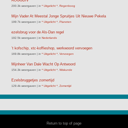
ROGGBIV
200.3k weergaven
|
in
* Uitgelicht *
,
Regenboog
Mijn Vader At Meestal Jonge Spruitjes Uit Nieuwe Pekela
199.7k weergaven
|
in
* Uitgelicht *
,
Planeten
ezelsbrug voor de Als-Dan regel
192.5k weergaven
|
in
Nederlands
’t kofschip, xtc-koffieshop, werkwoord vervoegen
169.8k weergaven
|
in
* Uitgelicht *
,
Vervoegen
Mijnheer Van Dale Wacht Op Antwoord
154.3k weergaven
|
in
* Uitgelicht *
,
Wiskunde
Ezelsbruggetjes zomertijd
129.4k weergaven
|
in
* Uitgelicht *
,
Zomertijd
Return to top of page