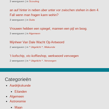
3 weergaven
|
in
Scouting
an auf hinter in neben uber unter vor zwischen stehen in dem 4.
Fall wenn man fragen kann wohin?
3 weergaven
|
in
Duits
Vrouwen hebben een spiegel, mannen een pijl en boog.
3 weergaven
|
in
Algemeen
Mijnheer Van Dale Wacht Op Antwoord
2 weergaven
|
in
* Uitgelicht *
,
Wiskunde
’t kofschip, xtc-koffieshop, werkwoord vervoegen
2 weergaven
|
in
* Uitgelicht *
,
Vervoegen
Categorieën
Aardrijkskunde
Eilanden
Algemeen
Astronomie
Maan