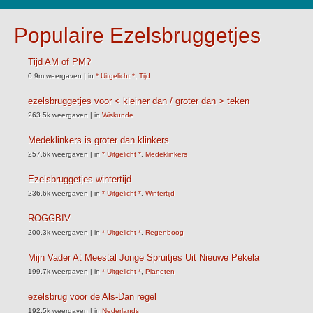
Populaire Ezelsbruggetjes
Tijd AM of PM?
0.9m weergaven
|
in
* Uitgelicht *
,
Tijd
ezelsbruggetjes voor < kleiner dan / groter dan > teken
263.5k weergaven
|
in
Wiskunde
Medeklinkers is groter dan klinkers
257.6k weergaven
|
in
* Uitgelicht *
,
Medeklinkers
Ezelsbruggetjes wintertijd
236.6k weergaven
|
in
* Uitgelicht *
,
Wintertijd
ROGGBIV
200.3k weergaven
|
in
* Uitgelicht *
,
Regenboog
Mijn Vader At Meestal Jonge Spruitjes Uit Nieuwe Pekela
199.7k weergaven
|
in
* Uitgelicht *
,
Planeten
ezelsbrug voor de Als-Dan regel
192.5k weergaven
|
in
Nederlands