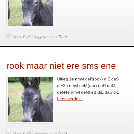
Meer Ezelsbruggetjes voor
Duits
rook maar niet ere sms ene
Uitleg 1e nmvl deR(ook) diE daS
diE3e nmvl deM(aar) deR deM
deN4e nmvl deN(iet) diE daS diE
Lees verder...
Meer Ezelsbruggetjes voor
Duits