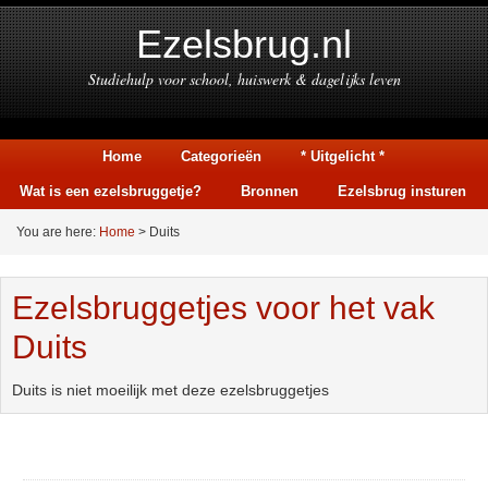
Ezelsbrug.nl
Studiehulp voor school, huiswerk & dagelijks leven
Home
Categorieën
* Uitgelicht *
Wat is een ezelsbruggetje?
Bronnen
Ezelsbrug insturen
You are here:
Home
> Duits
Ezelsbruggetjes voor het vak
Duits
Duits is niet moeilijk met deze ezelsbruggetjes