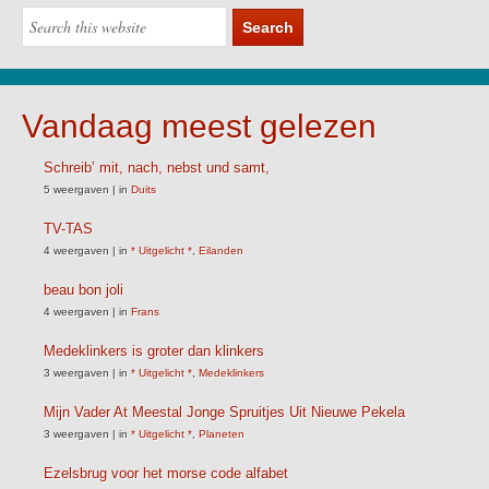
Vandaag meest gelezen
Schreib’ mit, nach, nebst und samt,
5 weergaven
|
in
Duits
TV-TAS
4 weergaven
|
in
* Uitgelicht *
,
Eilanden
beau bon joli
4 weergaven
|
in
Frans
Medeklinkers is groter dan klinkers
3 weergaven
|
in
* Uitgelicht *
,
Medeklinkers
Mijn Vader At Meestal Jonge Spruitjes Uit Nieuwe Pekela
3 weergaven
|
in
* Uitgelicht *
,
Planeten
Ezelsbrug voor het morse code alfabet