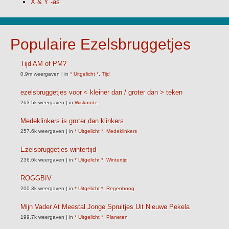
X & Y -as
Populaire Ezelsbruggetjes
Tijd AM of PM?
0.9m weergaven
|
in
* Uitgelicht *
,
Tijd
ezelsbruggetjes voor < kleiner dan / groter dan > teken
263.5k weergaven
|
in
Wiskunde
Medeklinkers is groter dan klinkers
257.6k weergaven
|
in
* Uitgelicht *
,
Medeklinkers
Ezelsbruggetjes wintertijd
236.6k weergaven
|
in
* Uitgelicht *
,
Wintertijd
ROGGBIV
200.3k weergaven
|
in
* Uitgelicht *
,
Regenboog
Mijn Vader At Meestal Jonge Spruitjes Uit Nieuwe Pekela
199.7k weergaven
|
in
* Uitgelicht *
,
Planeten