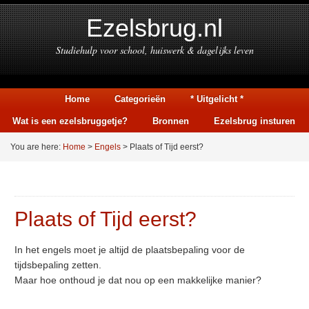
Ezelsbrug.nl
Studiehulp voor school, huiswerk & dagelijks leven
Home
Categorieën
* Uitgelicht *
Wat is een ezelsbruggetje?
Bronnen
Ezelsbrug insturen
You are here:
Home
>
Engels
> Plaats of Tijd eerst?
Plaats of Tijd eerst?
In het engels moet je altijd de plaatsbepaling voor de
tijdsbepaling zetten.
Maar hoe onthoud je dat nou op een makkelijke manier?