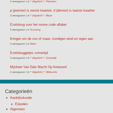
4 weergaven
|
in
* Uitgelicht *
,
Planeten
p (premier) is eerste kwartier, d (dernier) is laatste kwartier
3 weergaven
|
in
* Uitgelicht *
,
Maan
Ezelsbrug voor het morse code alfabet
3 weergaven
|
in
Scouting
Kringen om de zon of maan, kondigen wind en regen aan.
3 weergaven
|
in
Weer
Ezelsbruggetjes zomertijd
3 weergaven
|
in
* Uitgelicht *
,
Zomertijd
Mijnheer Van Dale Wacht Op Antwoord
2 weergaven
|
in
* Uitgelicht *
,
Wiskunde
Categorieën
Aardrijkskunde
Eilanden
Algemeen