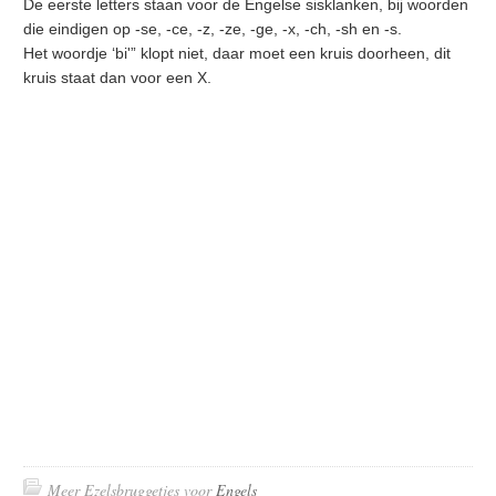
De eerste letters staan voor de Engelse sisklanken, bij woorden
die eindigen op -se, -ce, -z, -ze, -ge, -x, -ch, -sh en -s.
Het woordje ‘bi'” klopt niet, daar moet een kruis doorheen, dit
kruis staat dan voor een X.
Meer Ezelsbruggetjes voor
Engels