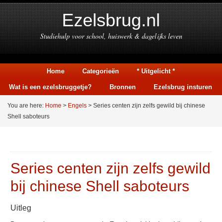
Ezelsbrug.nl
Studiehulp voor school, huiswerk & dagelijks leven
Home
Categorieën
* Uitgelicht *
Wat is een ezelsbruggetje?
Bronnen
Ezelsbrug insturen
You are here:
Home
>
Engels
> Series centen zijn zelfs gewild bij chinese
Shell saboteurs
Series centen zijn zelfs gewild
bij chinese Shell saboteurs
Uitleg