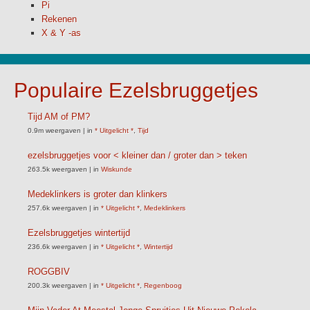
Pi
Rekenen
X & Y -as
Populaire Ezelsbruggetjes
Tijd AM of PM?
0.9m weergaven
|
in
* Uitgelicht *
,
Tijd
ezelsbruggetjes voor < kleiner dan / groter dan > teken
263.5k weergaven
|
in
Wiskunde
Medeklinkers is groter dan klinkers
257.6k weergaven
|
in
* Uitgelicht *
,
Medeklinkers
Ezelsbruggetjes wintertijd
236.6k weergaven
|
in
* Uitgelicht *
,
Wintertijd
ROGGBIV
200.3k weergaven
|
in
* Uitgelicht *
,
Regenboog