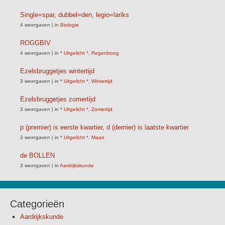
Single=spar, dubbel=den, legio=lariks
4 weergaven
|
in
Biologie
ROGGBIV
4 weergaven
|
in
* Uitgelicht *
,
Regenboog
Ezelsbruggetjes wintertijd
3 weergaven
|
in
* Uitgelicht *
,
Wintertijd
Ezelsbruggetjes zomertijd
3 weergaven
|
in
* Uitgelicht *
,
Zomertijd
p (premier) is eerste kwartier, d (dernier) is laatste kwartier
3 weergaven
|
in
* Uitgelicht *
,
Maan
de BOLLEN
3 weergaven
|
in
Aardrijkskunde
Categorieën
Aardrijkskunde