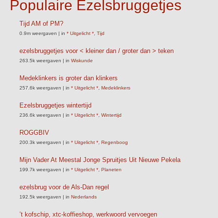
Populaire Ezelsbruggetjes
Tijd AM of PM?
0.9m weergaven
|
in
* Uitgelicht *
,
Tijd
ezelsbruggetjes voor < kleiner dan / groter dan > teken
263.5k weergaven
|
in
Wiskunde
Medeklinkers is groter dan klinkers
257.6k weergaven
|
in
* Uitgelicht *
,
Medeklinkers
Ezelsbruggetjes wintertijd
236.6k weergaven
|
in
* Uitgelicht *
,
Wintertijd
ROGGBIV
200.3k weergaven
|
in
* Uitgelicht *
,
Regenboog
Mijn Vader At Meestal Jonge Spruitjes Uit Nieuwe Pekela
199.7k weergaven
|
in
* Uitgelicht *
,
Planeten
ezelsbrug voor de Als-Dan regel
192.5k weergaven
|
in
Nederlands
’t kofschip, xtc-koffieshop, werkwoord vervoegen