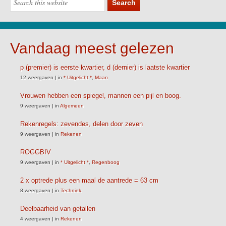
Vandaag meest gelezen
p (premier) is eerste kwartier, d (dernier) is laatste kwartier
12 weergaven
|
in
* Uitgelicht *
,
Maan
Vrouwen hebben een spiegel, mannen een pijl en boog.
9 weergaven
|
in
Algemeen
Rekenregels: zevendes, delen door zeven
9 weergaven
|
in
Rekenen
ROGGBIV
9 weergaven
|
in
* Uitgelicht *
,
Regenboog
2 x optrede plus een maal de aantrede = 63 cm
8 weergaven
|
in
Techniek
Deelbaarheid van getallen
4 weergaven
|
in
Rekenen