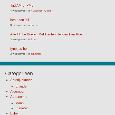
Tijd AM of PM?
4 weergaven
|
in
* Uitgelicht *
,
Tijd
beau bon joli
3 weergaven
|
in
Frans
Alle Flinke Boeren Met Centen Hebben Een Koe
3 weergaven
|
in
Sport
fyne jas he
3 weergaven
|
in
grammar
Categorieën
Aardrijkskunde
Eilanden
Algemeen
Astronomie
Maan
Planeten
Bijbel