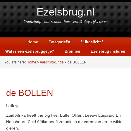
Ezelsbrug.nl
Studiehulp voor school, huiswerk & dagelijks leven
Home
Categorieën
* Uitgelicht *
Wat is een ezelsbruggetje?
Bronnen
Ezelsbrug insturen
You are here:
Home
>
Aardrijkskunde
> de BOLLEN
de BOLLEN
Uitleg
Zuid Afrika heeft the big five: Buffel Olifant Leeuw Luipaard En
Neushoorn Zuid Afrika heeft ze ook! in de vorm van grote wilde
dieren.