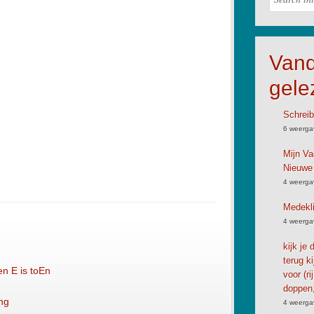
Van
gele
Schreib
6 weerga
Mijn Va
Nieuwe
4 weerga
Medekli
4 weerga
kijk je
terug ki
n E is toEn
voor (ri
doppen,
ing
4 weerga