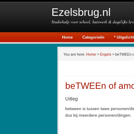
Ezelsbrug.nl
Studiehulp voor school, huiswerk & dagelijks lev
Home
Categorieën
* Uitgelicht
You are here:
Home
>
Engels
> beTWEEn o
beTWEEn of am
Uitleg
between is tussen twee personen/d
dus bij meerdere personen/dingen.