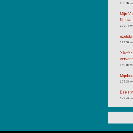
200.3k w
Mijn Va
Nieuwe
199.7k w
ezelsbr
192.5k w
’t kofs
vervoe
169.8k w
Mijnhe
154.3k w
Ezelsbr
129.4k w