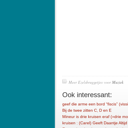
Meer Ezelsbruggetjes voor
Muziek
Ook interessant:
geef die arme een bord “fiscis” (viss
Bij de twee zitten C, D en E
Mineur is drie kruisen eraf (=drie mol
kruisen : (Carel) Geeft Daantje Altij