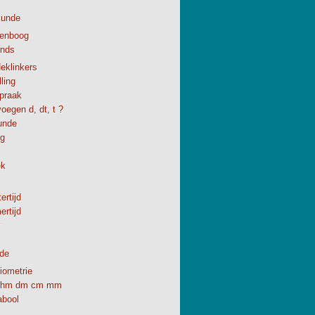
kunde
enboog
ands
eklinkers
ling
spraak
oegen d, dt, t ?
unde
ng
ek
ertijd
rtijd
de
iometrie
hm dm cm mm
abool