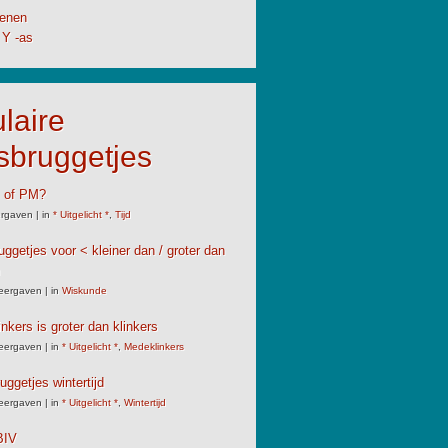
enen
 Y -as
laire
sbruggetjes
M of PM?
rgaven
|
in
* Uitgelicht *
,
Tijd
uggetjes voor < kleiner dan / groter dan
eergaven
|
in
Wiskunde
nkers is groter dan klinkers
eergaven
|
in
* Uitgelicht *
,
Medeklinkers
uggetjes wintertijd
eergaven
|
in
* Uitgelicht *
,
Wintertijd
IV