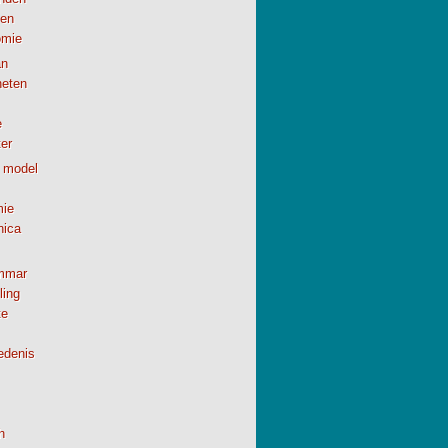
en
omie
n
neten
e
er
 model
ie
nica
mmar
ling
te
edenis
h