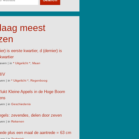
daag meest
zen
er) is eerste kwartier, d (dernier) is
kwartier
aven
|
in
* Uitgelicht *
,
Maan
IV
ven
|
in
* Uitgelicht *
,
Regenboog
lukt Kleine Appels in de Hoge Boom
ens
ven
|
in
Geschiedenis
gels: zevendes, delen door zeven
ven
|
in
Rekenen
rede plus een maal de aantrede = 63 cm
ven
|
in
Techniek