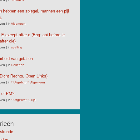
 hebben een spiegel, mannen een pijl
.
ven
|
in
Algemeen
e E except after c (Eng: aai before ie
after cie)
ven
|
in
spelling
rheid van getallen
ven
|
in
Rekenen
Dicht Rechts, Open Links)
ven
|
in
* Uitgelicht *
,
Algemeen
M of PM?
ven
|
in
* Uitgelicht *
,
Tijd
rieën
kskunde
anden