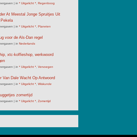
eergaven
|
in
* Uitgelicht *
,
Regenboog
der At Meestal Jonge Spruitjes Uit
 Pekela
eergaven
|
in
* Uitgelicht *
,
Planeten
ug voor de Als-Dan regel
eergaven
|
in
Nederlands
chip, xtc-koffieshop, werkwoord
gen
eergaven
|
in
* Uitgelicht *
,
Vervoegen
er Van Dale Wacht Op Antwoord
eergaven
|
in
* Uitgelicht *
,
Wiskunde
uggetjes zomertijd
eergaven
|
in
* Uitgelicht *
,
Zomertijd