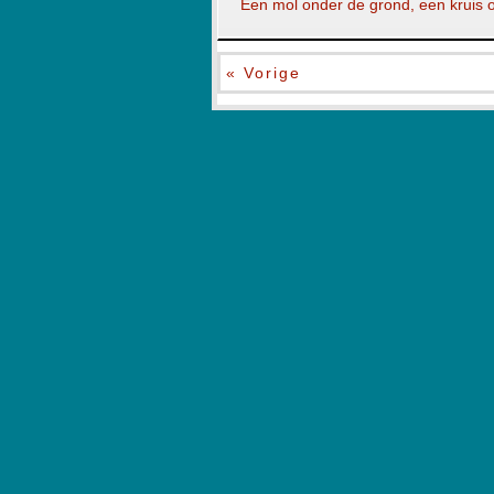
Een mol onder de grond, een kruis 
« Vorige