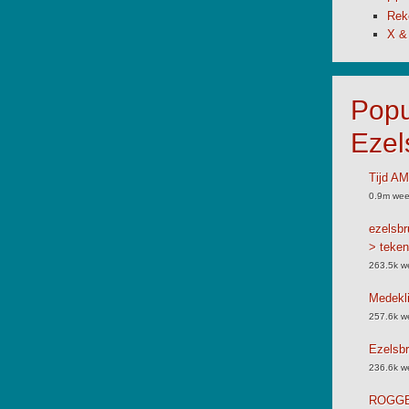
Rek
X &
Popu
Ezel
Tijd A
0.9m wee
ezelsbr
> teken
263.5k w
Medekli
257.6k w
Ezelsbr
236.6k w
ROGGB