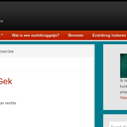
en
 *
Wat is een ezelsbruggetje?
Bronnen
Ezelsbrug insturen
Doet Gek
Gek
Ik h
kunt
proj
http
ar rechts