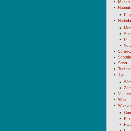
Muziek
Natuur
Reg
Nederl
Med
Spel
Uit
Verv
Scheik
Scouti
Sport
Techni
Tijd
Wint
Zome
Verkeer
Weer
Wiskun
Gon
Km 
Par
Pi