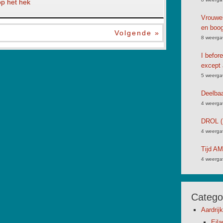
op het hek
Vrouwen
en boog
Volgende »
8 weerga
I befor
except 
5 weerga
Deelbaa
4 weerga
DROL (
4 weerga
Tijd A
4 weerga
Catego
Aardrij
Eil