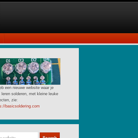
eb een nieuwe website waar je
 leren solderen, met kleine leuke
ecten, zie:
s://basicsoldering.com