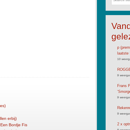
Van
gele
p (premi
laatste 
10 weerg
ROGGB
9 weerga
Frans P
‘Smorg
9 weerga
ies)
Rekenre
9 weerga
len erbij)
2 x opt
d Een Bordje Fis
8 weerga