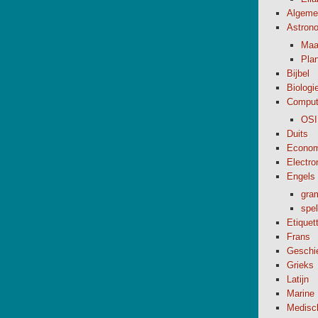
Algeme
Astron
Maa
Pla
Bijbel
Biologi
Comput
OSI
Duits
Econom
Electro
Engels
gra
spel
Etiquet
Frans
Geschi
Grieks
Latijn
Marine
Medisc