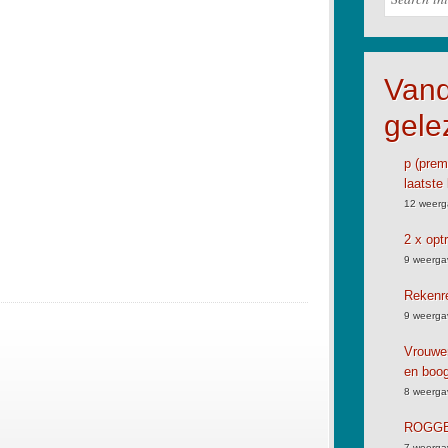
Van
gele
p (premi
laatste 
12 weerg
2 x opt
9 weerga
Rekenre
9 weerga
Vrouwen
en boog
8 weerga
ROGGB
7 weerga