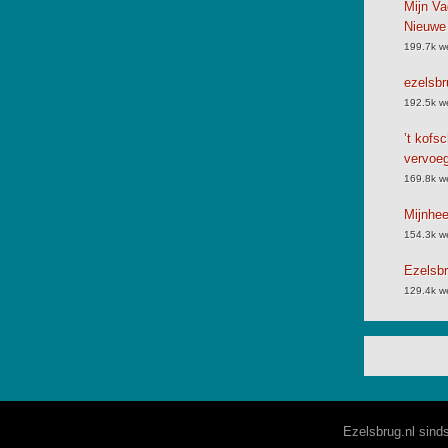
Mijn Va
Nieuwe
199.7k w
ezelsbr
192.5k w
’t kofs
vervoe
169.8k w
Mijnhe
154.3k w
Ezelsbr
129.4k w
Ezelsbrug.nl sind