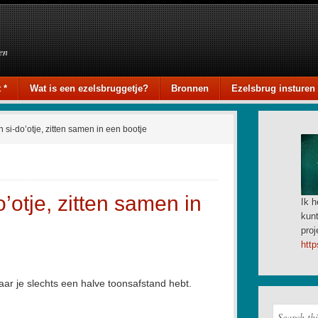
en
 *
Wat is een ezelsbruggetje?
Bronnen
Ezelsbrug insturen
n si-do’otje, zitten samen in een bootje
o’otje, zitten samen in
Ik h
kunt
proj
http
aar je slechts een halve toonsafstand hebt.