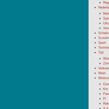
Reg
Nederl
Med
Spel
Uit
Verv
Scheik
Scouti
Sport
Techni
Tijd
Wint
Zome
Verkeer
Weer
Wiskun
Gon
Km 
Par
Pi
Rek
X &