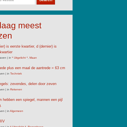
daag meest
zen
er) is eerste kwartier, d (dernier) is
kwartier
aven
|
in
* Uitgelicht *
,
Maan
rede plus een maal de aantrede = 63 cm
ven
|
in
Techniek
gels: zevendes, delen door zeven
ven
|
in
Rekenen
 hebben een spiegel, mannen een pijl
.
ven
|
in
Algemeen
IV
ven
|
in
* Uitgelicht *
,
Regenboog