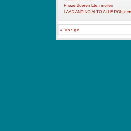
Frieze Boeren Eten mollen
LAAD ANTINO ALTO ALLE RObijnen
« Vorige