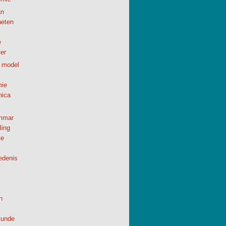
n
neten
e
er
 model
ie
nica
mmar
ling
te
edenis
h
kunde