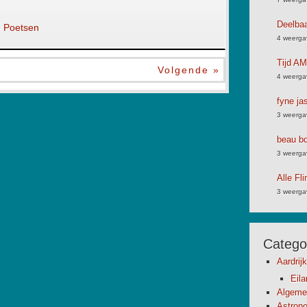
Deelbaa
 Poetsen
4 weerga
Tijd A
Volgende »
4 weerga
fyne ja
3 weerga
beau bo
3 weerga
Alle F
3 weerga
Catego
Aardrij
Eil
Algeme
Astron