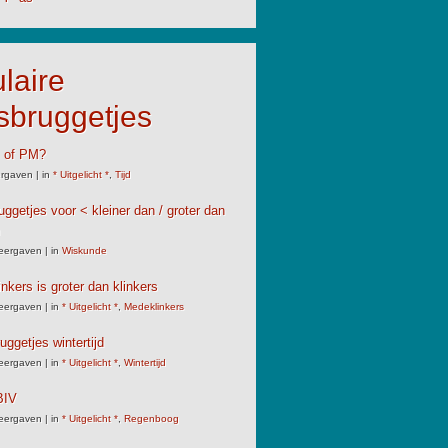
laire
sbruggetjes
M of PM?
rgaven
|
in
* Uitgelicht *
,
Tijd
uggetjes voor < kleiner dan / groter dan
eergaven
|
in
Wiskunde
nkers is groter dan klinkers
eergaven
|
in
* Uitgelicht *
,
Medeklinkers
uggetjes wintertijd
eergaven
|
in
* Uitgelicht *
,
Wintertijd
IV
eergaven
|
in
* Uitgelicht *
,
Regenboog