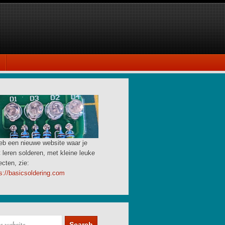
eb een nieuwe website waar je
 leren solderen, met kleine leuke
ecten, zie:
s://basicsoldering.com