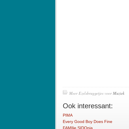
Meer Ezelsbruggetjes voor
Muziek
Ook interessant:
PIMA
Every Good Boy Does Fine
FAMIlie SIDOnia