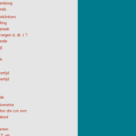
enboog
ands
eklinkers
ling
spraak
oegen d, dt, t ?
unde
ng
ek
ertijd
rtijd
de
iometrie
hm dm cm mm
abool
enen
 Y -as