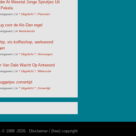
der At Meestal Jonge Spruitjes Uit
 Pekela
eergaven
|
in
* Uitgelicht *
,
Planeten
ug voor de Als-Dan regel
eergaven
|
in
Nederlands
chip, xtc-koffieshop, werkwoord
gen
eergaven
|
in
* Uitgelicht *
,
Vervoegen
er Van Dale Wacht Op Antwoord
eergaven
|
in
* Uitgelicht *
,
Wiskunde
uggetjes zomertijd
eergaven
|
in
* Uitgelicht *
,
Zomertijd
s © 1998 -2026 ·
Disclaimer / (free) copyright