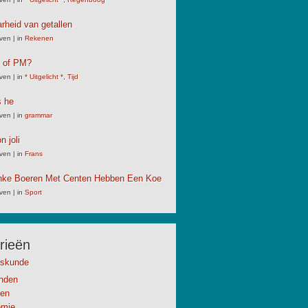
rheid van getallen
ven
|
in
Rekenen
M of PM?
ven
|
in
* Uitgelicht *
,
Tijd
s he
ven
|
in
grammar
n joli
ven
|
in
Frans
linke Boeren Met Centen Hebben Een Koe
ven
|
in
Sport
rieën
kskunde
anden
en
omie