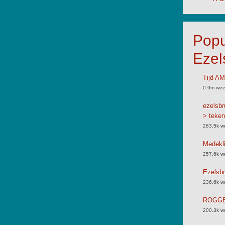
Popu
Ezel
Tijd A
0.9m wee
ezelsbr
> teken
263.5k w
Medekli
257.6k w
Ezelsbr
236.6k w
ROGGB
200.3k w