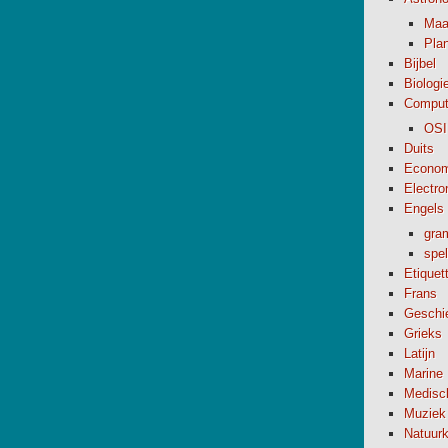
Maa
Pla
Bijbel
Biologi
Comput
OSI
Duits
Econom
Electro
Engels
gra
spel
Etiquet
Frans
Geschi
Grieks
Latijn
Marine
Medisc
Muziek
Natuur