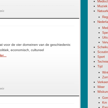
Medisc
Muziek
nis
Natuur
Reg
Nederl
Med
Spel
Uit
Verv
aat voor de vier domeinen van de geschiedenis:
Scheik
politiek, economisch, cultureel
Scouti
er...
Sport
Techni
Tijd
Wint
Zome
Verkeer
Weer
nis
Wiskun
Gon
Km 
Par