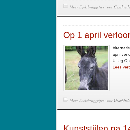
Meer Ezelsbruggetjes voor
Geschiede
Op 1 april verloor 
Alternati
april verl
Uitleg Op 
Lees verd
Meer Ezelsbruggetjes voor
Geschiede
Kunststijlen na