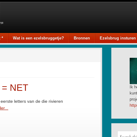
en
 *
Wat is een ezelsbruggetje?
Bronnen
Ezelsbrug insturen
is = NET
Ik h
kunt
proj
 eerste letters van de die rivieren
http
er...