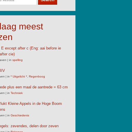
daag meest
zen
e E except after c (Eng: aai before ie
after cie)
aven
|
in
spelling
IV
ven
|
in
* Uitgelicht *
,
Regenboog
rede plus een maal de aantrede = 63 cm
ven
|
in
Techniek
lukt Kleine Appels in de Hoge Boom
ens
ven
|
in
Geschiedenis
gels: zevendes, delen door zeven
ven
|
in
Rekenen