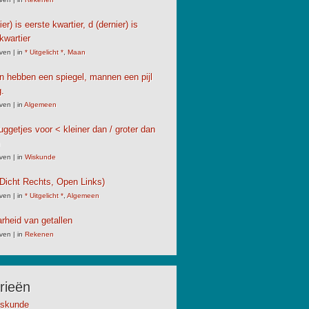
er) is eerste kwartier, d (dernier) is
kwartier
ven
|
in
* Uitgelicht *
,
Maan
 hebben een spiegel, mannen een pijl
.
ven
|
in
Algemeen
uggetjes voor < kleiner dan / groter dan
ven
|
in
Wiskunde
Dicht Rechts, Open Links)
ven
|
in
* Uitgelicht *
,
Algemeen
rheid van getallen
ven
|
in
Rekenen
rieën
kskunde