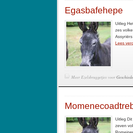
Egasbafehepe
Uitleg He
zes volke
Assyriërs
Lees verd
Meer Ezelsbruggetjes voor
Geschiede
Momenecoadtre
Uitleg Di
zeven vol
Romeinen