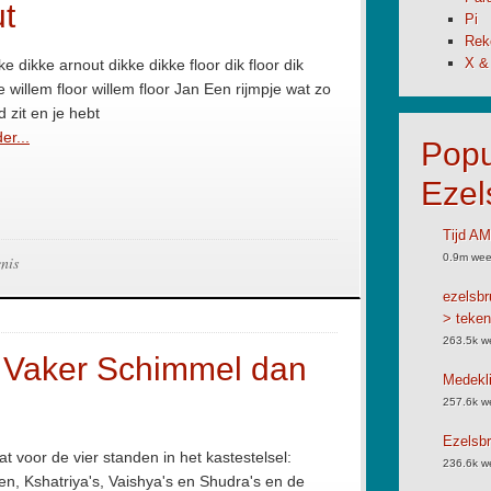
ut
Pi
Rek
X &
ke dikke arnout dikke dikke floor dik floor dik
ke willem floor willem floor Jan Een rijmpje wat zo
d zit en je hebt
er...
Popu
Ezel
Tijd A
0.9m wee
nis
ezelsbr
> teken
263.5k w
 Vaker Schimmel dan
Medekli
257.6k w
Ezelsbr
aat voor de vier standen in het kastestelsel:
236.6k w
, Kshatriya's, Vaishya's en Shudra's en de