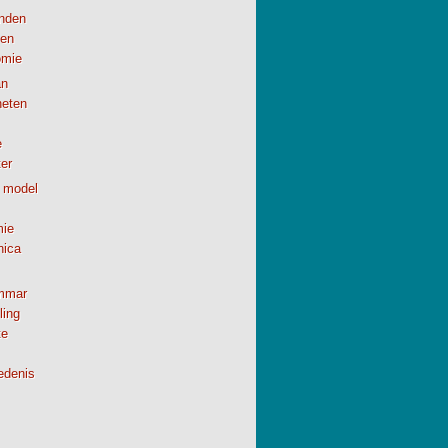
anden
en
omie
n
neten
e
er
 model
ie
nica
mmar
ling
te
edenis