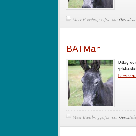
Meer Ezelsbruggetjes voor
Geschiede
BATMan
Uitleg ee
griekenla
Lees verd
Meer Ezelsbruggetjes voor
Geschiede