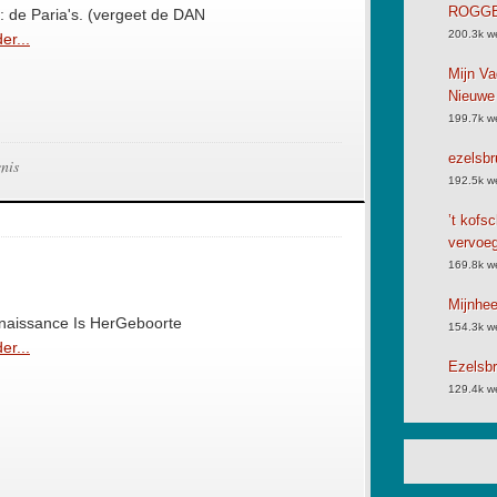
ROGGB
: de Paria's. (vergeet de DAN
200.3k w
er...
Mijn Va
Nieuwe
199.7k w
ezelsbr
nis
192.5k w
’t kofs
vervoe
169.8k w
Mijnhe
enaissance Is HerGeboorte
154.3k w
er...
Ezelsbr
129.4k w