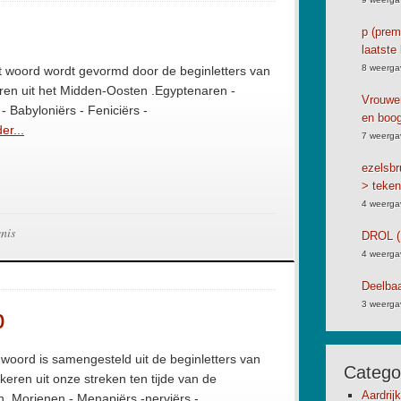
p (premi
laatste 
8 weerga
t woord wordt gevormd door de beginletters van
ren uit het Midden-Oosten .Egyptenaren -
Vrouwen
 - Babyloniërs - Feniciërs -
en boog
er...
7 weerga
ezelsbr
> teken
4 weerga
nis
DROL (
4 weerga
Deelbaa
3 weerga
b
t woord is samengesteld uit de beginletters van
Catego
keren uit onze streken ten tijde van de
Aardrij
. Morienen - Menapiërs -nerviërs -