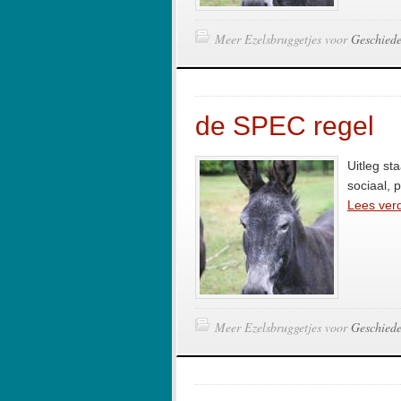
Meer Ezelsbruggetjes voor
Geschiede
de SPEC regel
Uitleg st
sociaal, 
Lees verd
Meer Ezelsbruggetjes voor
Geschiede