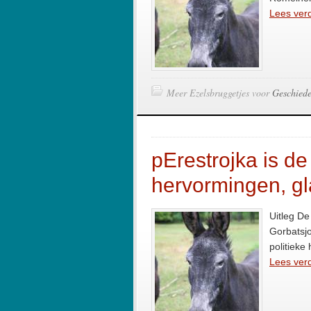
Lees verd
Meer Ezelsbruggetjes voor
Geschiede
pErestrojka is d
hervormingen, gl
Uitleg De
Gorbatsjo
politieke
Lees verd