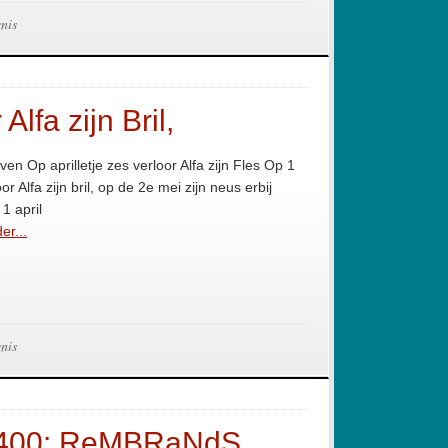
nis
Alfa zijn Bril,
even Op aprilletje zes verloor Alfa zijn Fles Op 1
oor Alfa zijn bril, op de 2e mei zijn neus erbij
1 april
er...
nis
 1400: ReMBRaNdS