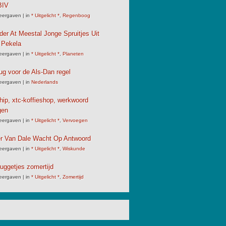
IV
eergaven
|
in
* Uitgelicht *
,
Regenboog
der At Meestal Jonge Spruitjes Uit
 Pekela
eergaven
|
in
* Uitgelicht *
,
Planeten
ug voor de Als-Dan regel
eergaven
|
in
Nederlands
chip, xtc-koffieshop, werkwoord
gen
eergaven
|
in
* Uitgelicht *
,
Vervoegen
er Van Dale Wacht Op Antwoord
eergaven
|
in
* Uitgelicht *
,
Wiskunde
uggetjes zomertijd
eergaven
|
in
* Uitgelicht *
,
Zomertijd