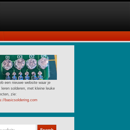
eb een nieuwe website waar je
 leren solderen, met kleine leuke
ecten, zie:
s://basicsoldering.com