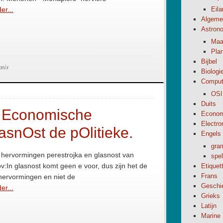
er...
Eil
Algeme
Astron
Maa
Pla
Bijbel
nis
Biologi
Comput
OSI
Duits
e Economische
Econom
Electro
asnOst de pOlitieke.
Engels
gra
 hervormingen perestrojka en glasnost van
spel
v:In glasnost komt geen e voor, dus zijn het de
Etiquet
Frans
 hervormingen en niet de
Geschi
er...
Grieks
Latijn
Marine