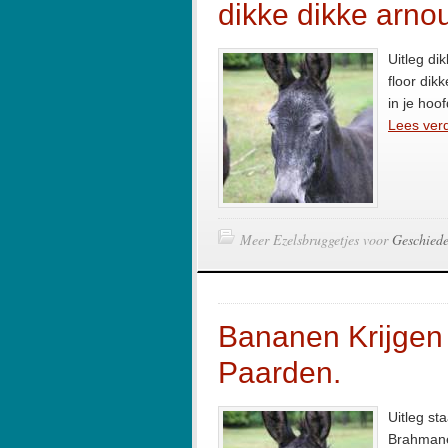
dikke dikke arno
Uitleg dik
floor dik
in je hoof
Lees verd
Meer Ezelsbruggetjes voor
Geschiede
Bananen Krijgen
Paarden.
Uitleg st
Brahmanen