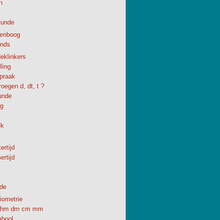
h
kunde
enboog
ands
eklinkers
ling
spraak
oegen d, dt, t ?
unde
ng
ek
ertijd
rtijd
de
iometrie
hm dm cm mm
abool