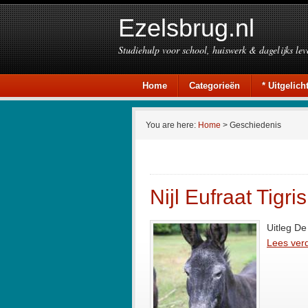
Ezelsbrug.nl
Studiehulp voor school, huiswerk & dagelijks lev
Home
Categorieën
* Uitgelicht
You are here:
Home
> Geschiedenis
Nijl Eufraat Tigr
Uitleg De
Lees verd