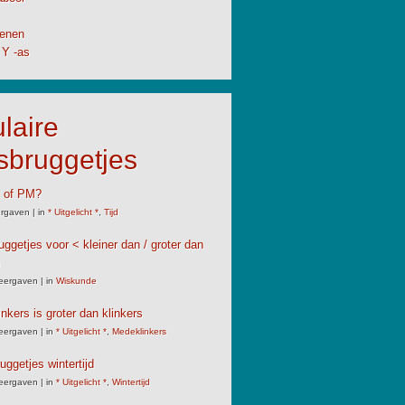
enen
 Y -as
laire
sbruggetjes
M of PM?
rgaven
|
in
* Uitgelicht *
,
Tijd
uggetjes voor < kleiner dan / groter dan
eergaven
|
in
Wiskunde
nkers is groter dan klinkers
eergaven
|
in
* Uitgelicht *
,
Medeklinkers
uggetjes wintertijd
eergaven
|
in
* Uitgelicht *
,
Wintertijd