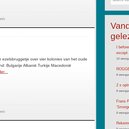
nis
Van
gele
I befor
except 
n ezelsbruggetje over vier kolonies van het oude
10 weerg
nd: Bulgarije Albanië Turkije Macedonië
ROGGB
er...
9 weerga
2 x opt
9 weerga
Frans P
‘Smorg
nis
9 weerga
Rekenre
9 weerga