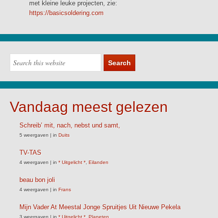
met kleine leuke projecten, zie:
https://basicsoldering.com
Vandaag meest gelezen
Schreib’ mit, nach, nebst und samt,
5 weergaven
|
in
Duits
TV-TAS
4 weergaven
|
in
* Uitgelicht *
,
Eilanden
beau bon joli
4 weergaven
|
in
Frans
Mijn Vader At Meestal Jonge Spruitjes Uit Nieuwe Pekela
3 weergaven
|
in
* Uitgelicht *
,
Planeten