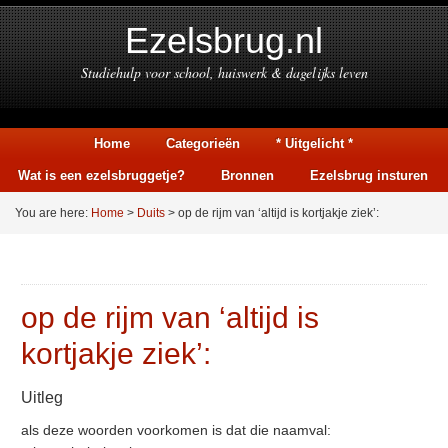
Ezelsbrug.nl
Studiehulp voor school, huiswerk & dagelijks leven
Home
Categorieën
* Uitgelicht *
Wat is een ezelsbruggetje?
Bronnen
Ezelsbrug insturen
You are here:
Home
>
Duits
> op de rijm van ‘altijd is kortjakje ziek’:
op de rijm van ‘altijd is
kortjakje ziek’:
Uitleg
als deze woorden voorkomen is dat die naamval: