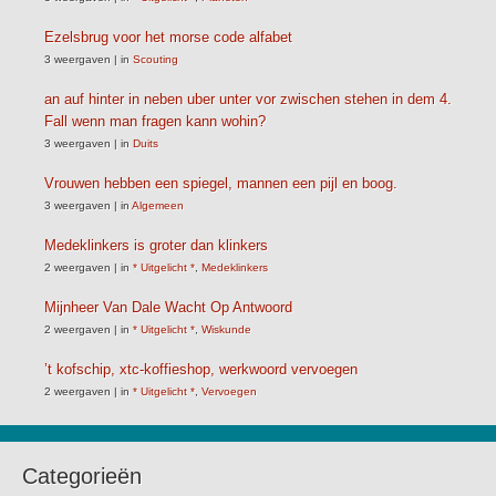
Ezelsbrug voor het morse code alfabet
3 weergaven
|
in
Scouting
an auf hinter in neben uber unter vor zwischen stehen in dem 4.
Fall wenn man fragen kann wohin?
3 weergaven
|
in
Duits
Vrouwen hebben een spiegel, mannen een pijl en boog.
3 weergaven
|
in
Algemeen
Medeklinkers is groter dan klinkers
2 weergaven
|
in
* Uitgelicht *
,
Medeklinkers
Mijnheer Van Dale Wacht Op Antwoord
2 weergaven
|
in
* Uitgelicht *
,
Wiskunde
’t kofschip, xtc-koffieshop, werkwoord vervoegen
2 weergaven
|
in
* Uitgelicht *
,
Vervoegen
Categorieën