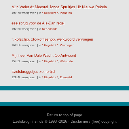
Mijn Vader At Meestal Jonge Spruitjes Uit Nieuwe Pekela
199.7k weergaven
|
in
* Uitgelicht *
,
Planeten
ezelsbrug voor de Als-Dan regel
192.5k weergaven
|
in
Nederlands
’t kofschip, xtc-koffieshop, werkwoord vervoegen
169.8k weergaven
|
in
* Uitgelicht *
,
Vervoegen
Mijnheer Van Dale Wacht Op Antwoord
154.3k weergaven
|
in
* Uitgelicht *
,
Wiskunde
Ezelsbruggetjes zomertijd
129.4k weergaven
|
in
* Uitgelicht *
,
Zomertijd
Return to top of page
Ezelsbrug.nl sinds © 1998 -2026 ·
Disclaimer / (free) copyright