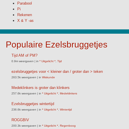
Parabool
Pi
Rekenen
X & Y -as
Populaire Ezelsbruggetjes
Tijd AM of PM?
0.9m weergaven
|
in
* Uitgelicht *
,
Tijd
ezelsbruggetjes voor < kleiner dan / groter dan > teken
263.5k weergaven
|
in
Wiskunde
Medeklinkers is groter dan klinkers
257.6k weergaven
|
in
* Uitgelicht *
,
Medeklinkers
Ezelsbruggetjes wintertijd
236.6k weergaven
|
in
* Uitgelicht *
,
Wintertijd
ROGGBIV
200.3k weergaven
|
in
* Uitgelicht *
,
Regenboog