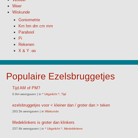
Weer
Wiskunde
Goniometrie
Km hm dm cm mm
Parabool
Pi
Rekenen
X & Y -as
Populaire Ezelsbruggetjes
Tijd AM of PM?
0.9m weergaven
|
in
* Uitgelicht *
,
Tijd
ezelsbruggetjes voor < kleiner dan / groter dan > teken
263.5k weergaven
|
in
Wiskunde
Medeklinkers is groter dan klinkers
257.6k weergaven
|
in
* Uitgelicht *
,
Medeklinkers