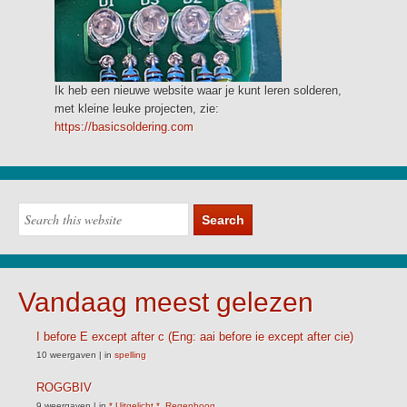
Ik heb een nieuwe website waar je kunt leren solderen,
met kleine leuke projecten, zie:
https://basicsoldering.com
Vandaag meest gelezen
I before E except after c (Eng: aai before ie except after cie)
10 weergaven
|
in
spelling
ROGGBIV
9 weergaven
|
in
* Uitgelicht *
,
Regenboog