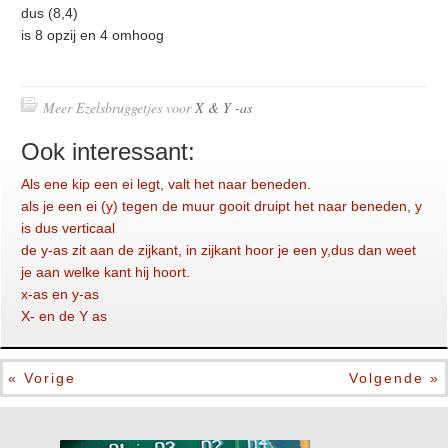
dus (8,4)
is 8 opzij en 4 omhoog
Meer Ezelsbruggetjes voor
X & Y -as
Ook interessant:
Als ene kip een ei legt, valt het naar beneden.
als je een ei (y) tegen de muur gooit druipt het naar beneden, y
is dus verticaal
de y-as zit aan de zijkant, in zijkant hoor je een y,dus dan weet
je aan welke kant hij hoort.
x-as en y-as
X- en de Y as
« Vorige
Volgende »