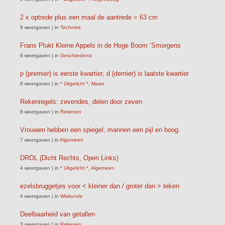
2 x optrede plus een maal de aantrede = 63 cm
9 weergaven
|
in
Techniek
Frans Plukt Kleine Appels in de Hoge Boom ‘Smorgens
9 weergaven
|
in
Geschiedenis
p (premier) is eerste kwartier, d (dernier) is laatste kwartier
8 weergaven
|
in
* Uitgelicht *
,
Maan
Rekenregels: zevendes, delen door zeven
8 weergaven
|
in
Rekenen
Vrouwen hebben een spiegel, mannen een pijl en boog.
7 weergaven
|
in
Algemeen
DROL (Dicht Rechts, Open Links)
4 weergaven
|
in
* Uitgelicht *
,
Algemeen
ezelsbruggetjes voor < kleiner dan / groter dan > teken
4 weergaven
|
in
Wiskunde
Deelbaarheid van getallen
3 weergaven
|
in
Rekenen