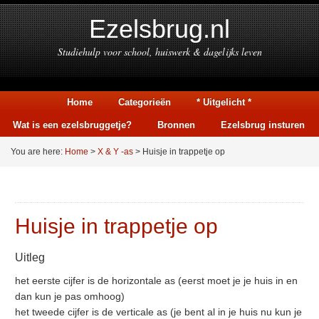
Ezelsbrug.nl
Studiehulp voor school, huiswerk & dagelijks leven
Home
Categorieën
* Uitgelicht *
Wat is een ezelsbruggetje?
Bronnen
Ezelsbrug insturen
You are here:
Home
>
X & Y -as
> Huisje in trappetje op
Huisje in trappetje op
Uitleg
het eerste cijfer is de horizontale as (eerst moet je je huis in en
dan kun je pas omhoog)
het tweede cijfer is de verticale as (je bent al in je huis nu kun je