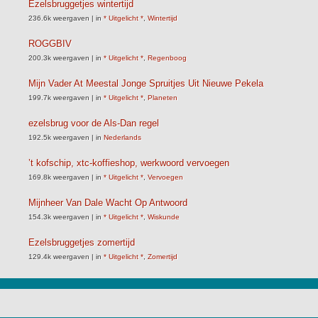
Ezelsbruggetjes wintertijd
236.6k weergaven
|
in
* Uitgelicht *
,
Wintertijd
ROGGBIV
200.3k weergaven
|
in
* Uitgelicht *
,
Regenboog
Mijn Vader At Meestal Jonge Spruitjes Uit Nieuwe Pekela
199.7k weergaven
|
in
* Uitgelicht *
,
Planeten
ezelsbrug voor de Als-Dan regel
192.5k weergaven
|
in
Nederlands
’t kofschip, xtc-koffieshop, werkwoord vervoegen
169.8k weergaven
|
in
* Uitgelicht *
,
Vervoegen
Mijnheer Van Dale Wacht Op Antwoord
154.3k weergaven
|
in
* Uitgelicht *
,
Wiskunde
Ezelsbruggetjes zomertijd
129.4k weergaven
|
in
* Uitgelicht *
,
Zomertijd