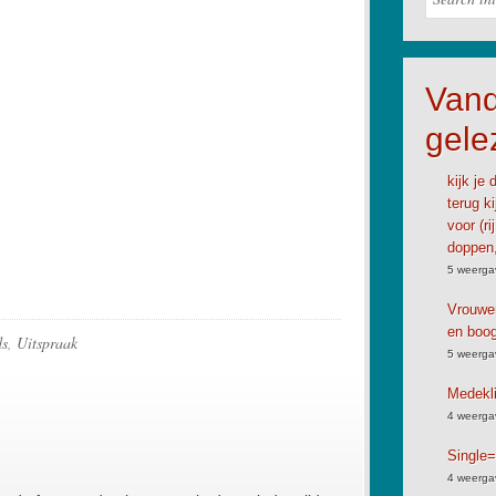
Van
gele
kijk je
terug ki
voor (ri
doppen,
5 weerga
Vrouwen
en boog
ds
,
Uitspraak
5 weerga
Medekli
4 weerga
Single=
4 weerga