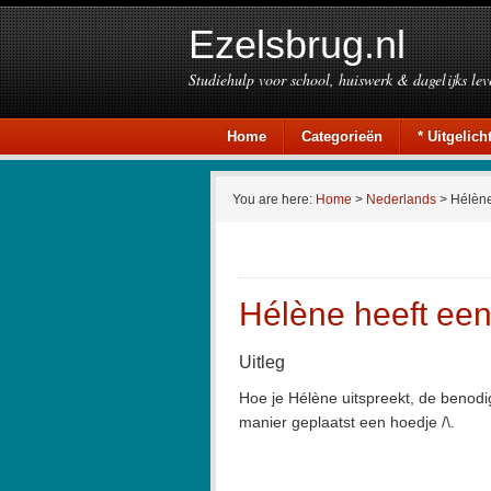
Ezelsbrug.nl
Studiehulp voor school, huiswerk & dagelijks lev
Home
Categorieën
* Uitgelicht
You are here:
Home
>
Nederlands
> Hélène
Hélène heeft een
Uitleg
Hoe je Hélène uitspreekt, de benodi
manier geplaatst een hoedje /\.