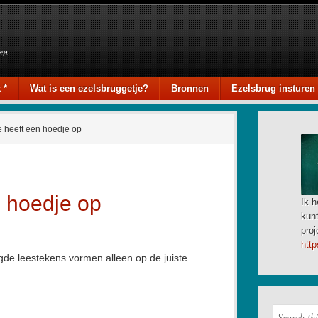
en
 *
Wat is een ezelsbruggetje?
Bronnen
Ezelsbrug insturen
 heeft een hoedje op
 hoedje op
Ik h
kunt
proj
http
gde leestekens vormen alleen op de juiste