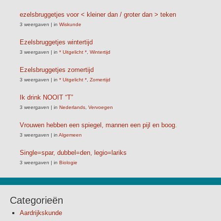
ezelsbruggetjes voor < kleiner dan / groter dan > teken
3 weergaven
|
in
Wiskunde
Ezelsbruggetjes wintertijd
3 weergaven
|
in
* Uitgelicht *
,
Wintertijd
Ezelsbruggetjes zomertijd
3 weergaven
|
in
* Uitgelicht *
,
Zomertijd
Ik drink NOOIT “T”
3 weergaven
|
in
Nederlands
,
Vervoegen
Vrouwen hebben een spiegel, mannen een pijl en boog.
3 weergaven
|
in
Algemeen
Single=spar, dubbel=den, legio=lariks
3 weergaven
|
in
Biologie
Categorieën
Aardrijkskunde