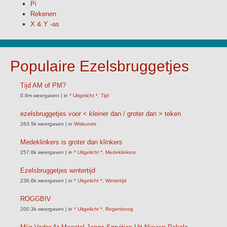
Pi
Rekenen
X & Y -as
Populaire Ezelsbruggetjes
Tijd AM of PM?
0.9m weergaven
|
in
* Uitgelicht *
,
Tijd
ezelsbruggetjes voor < kleiner dan / groter dan > teken
263.5k weergaven
|
in
Wiskunde
Medeklinkers is groter dan klinkers
257.6k weergaven
|
in
* Uitgelicht *
,
Medeklinkers
Ezelsbruggetjes wintertijd
236.6k weergaven
|
in
* Uitgelicht *
,
Wintertijd
ROGGBIV
200.3k weergaven
|
in
* Uitgelicht *
,
Regenboog