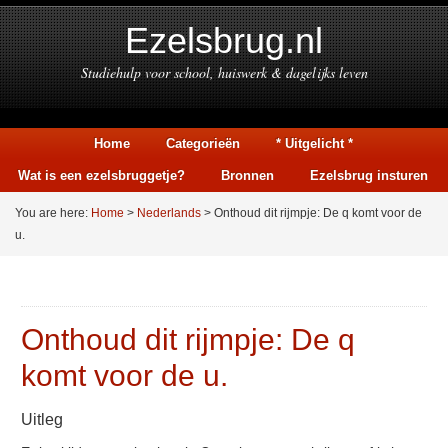
Ezelsbrug.nl
Studiehulp voor school, huiswerk & dagelijks leven
Home
Categorieën
* Uitgelicht *
Wat is een ezelsbruggetje?
Bronnen
Ezelsbrug insturen
You are here:
Home
>
Nederlands
> Onthoud dit rijmpje: De q komt voor de
u.
Onthoud dit rijmpje: De q
komt voor de u.
Uitleg