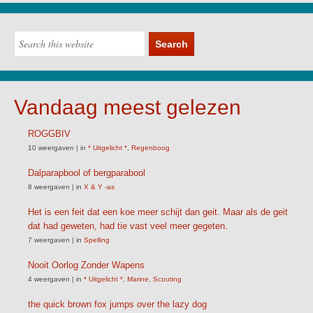
Vandaag meest gelezen
ROGGBIV
10 weergaven
|
in
* Uitgelicht *
,
Regenboog
Dalparapbool of bergparabool
8 weergaven
|
in
X & Y -as
Het is een feit dat een koe meer schijt dan geit. Maar als de geit
dat had geweten, had tie vast veel meer gegeten.
7 weergaven
|
in
Spelling
Nooit Oorlog Zonder Wapens
4 weergaven
|
in
* Uitgelicht *
,
Marine
,
Scouting
the quick brown fox jumps over the lazy dog