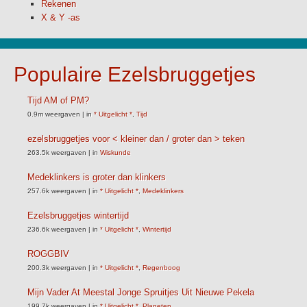
Rekenen
X & Y -as
Populaire Ezelsbruggetjes
Tijd AM of PM?
0.9m weergaven
|
in
* Uitgelicht *
,
Tijd
ezelsbruggetjes voor < kleiner dan / groter dan > teken
263.5k weergaven
|
in
Wiskunde
Medeklinkers is groter dan klinkers
257.6k weergaven
|
in
* Uitgelicht *
,
Medeklinkers
Ezelsbruggetjes wintertijd
236.6k weergaven
|
in
* Uitgelicht *
,
Wintertijd
ROGGBIV
200.3k weergaven
|
in
* Uitgelicht *
,
Regenboog
Mijn Vader At Meestal Jonge Spruitjes Uit Nieuwe Pekela
199.7k weergaven
|
in
* Uitgelicht *
,
Planeten