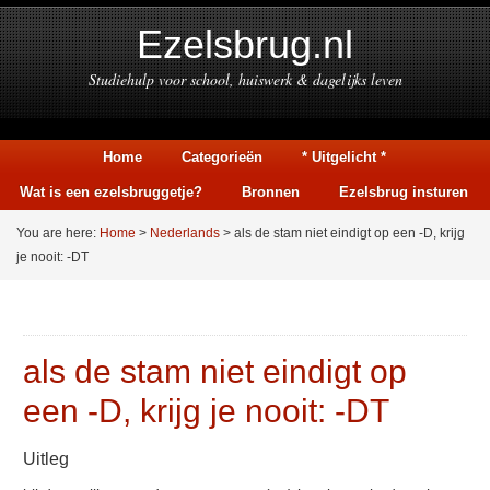
Ezelsbrug.nl
Studiehulp voor school, huiswerk & dagelijks leven
Home
Categorieën
* Uitgelicht *
Wat is een ezelsbruggetje?
Bronnen
Ezelsbrug insturen
You are here:
Home
>
Nederlands
> als de stam niet eindigt op een -D, krijg
je nooit: -DT
als de stam niet eindigt op
een -D, krijg je nooit: -DT
Uitleg