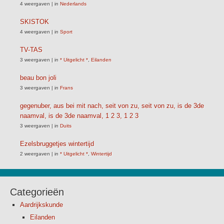
4 weergaven
|
in
Nederlands
SKISTOK
4 weergaven
|
in
Sport
TV-TAS
3 weergaven
|
in
* Uitgelicht *
,
Eilanden
beau bon joli
3 weergaven
|
in
Frans
gegenuber, aus bei mit nach, seit von zu, seit von zu, is de 3de
naamval, is de 3de naamval, 1 2 3, 1 2 3
3 weergaven
|
in
Duits
Ezelsbruggetjes wintertijd
2 weergaven
|
in
* Uitgelicht *
,
Wintertijd
Categorieën
Aardrijkskunde
Eilanden