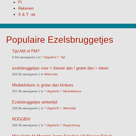
Pi
Rekenen
X & Y -as
Populaire Ezelsbruggetjes
Tijd AM of PM?
0.9m weergaven
|
in
* Uitgelicht *
,
Tijd
ezelsbruggetjes voor < kleiner dan / groter dan > teken
263.5k weergaven
|
in
Wiskunde
Medeklinkers is groter dan klinkers
257.6k weergaven
|
in
* Uitgelicht *
,
Medeklinkers
Ezelsbruggetjes wintertijd
236.6k weergaven
|
in
* Uitgelicht *
,
Wintertijd
ROGGBIV
200.3k weergaven
|
in
* Uitgelicht *
,
Regenboog