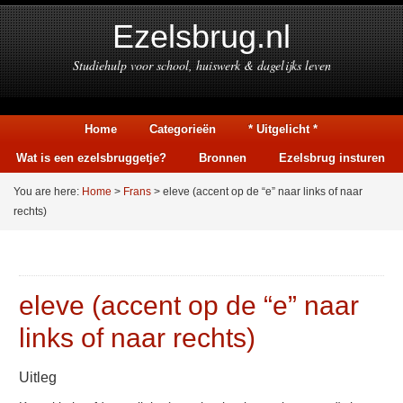
Ezelsbrug.nl
Studiehulp voor school, huiswerk & dagelijks leven
Home
Categorieën
* Uitgelicht *
Wat is een ezelsbruggetje?
Bronnen
Ezelsbrug insturen
You are here:
Home
>
Frans
> eleve (accent op de “e” naar links of naar
rechts)
eleve (accent op de “e” naar
links of naar rechts)
Uitleg