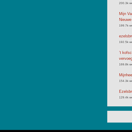
200.3k w
Mijn Va
Nieuwe
199.7k w
ezelsbr
192.5k w
’t kofs
vervoe
169.8k w
Mijnhe
154.3k w
Ezelsbr
129.4k w