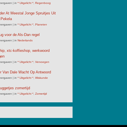
eergaven
|
in
* Uitgelicht *
,
Regenboog
der At Meestal Jonge Spruitjes Uit
 Pekela
eergaven
|
in
* Uitgelicht *
,
Planeten
ug voor de Als-Dan regel
eergaven
|
in
Nederlands
chip, xtc-koffieshop, werkwoord
gen
eergaven
|
in
* Uitgelicht *
,
Vervoegen
er Van Dale Wacht Op Antwoord
eergaven
|
in
* Uitgelicht *
,
Wiskunde
uggetjes zomertijd
eergaven
|
in
* Uitgelicht *
,
Zomertijd