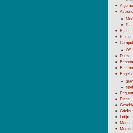
Algeme
Astron
Maa
Pla
Bijbel
Biologi
Comput
OSI
Duits
Econom
Electro
Engels
gra
spel
Etiquet
Frans
Geschi
Grieks
Latijn
Marine
Medisc