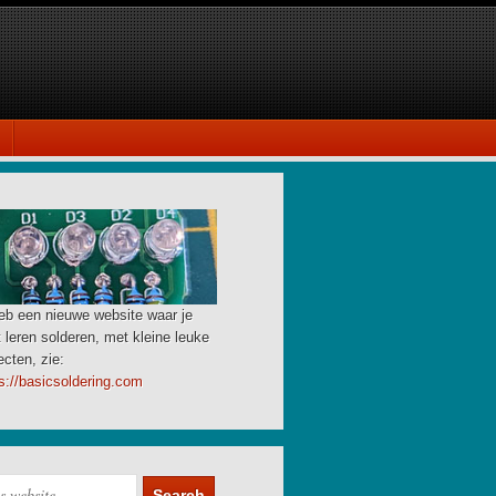
eb een nieuwe website waar je
 leren solderen, met kleine leuke
ecten, zie:
s://basicsoldering.com