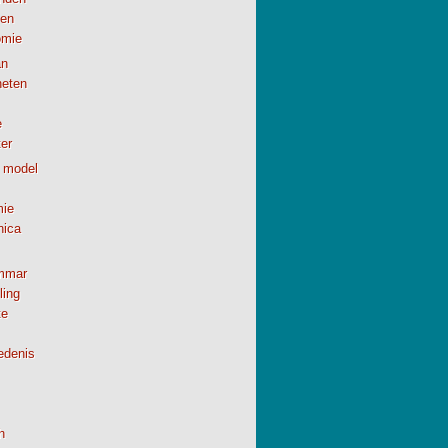
en
omie
n
neten
e
er
 model
ie
nica
mmar
ling
te
edenis
h