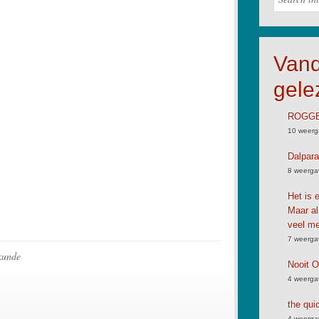
Van
gele
ROGGB
10 weerg
Dalpara
8 weerga
Het is 
Maar al
veel me
7 weerga
kunde
Nooit 
4 weerga
the qui
4 weerga