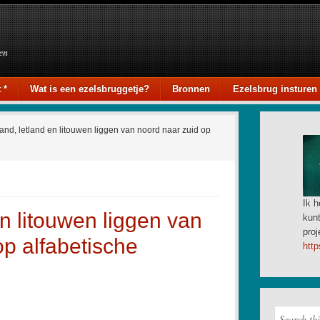
en
 *
Wat is een ezelsbruggetje?
Bronnen
Ezelsbrug insturen
and, letland en litouwen liggen van noord naar zuid op
Ik h
en litouwen liggen van
kunt
proj
op alfabetische
http