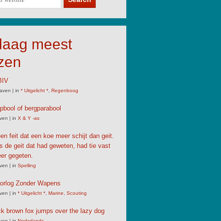
daag meest
zen
IV
aven
|
in
* Uitgelicht *
,
Regenboog
pbool of bergparabool
ven
|
in
X & Y -as
een feit dat een koe meer schijt dan geit.
s de geit dat had geweten, had tie vast
er gegeten.
ven
|
in
Spelling
Oorlog Zonder Wapens
ven
|
in
* Uitgelicht *
,
Marine
,
Scouting
ck brown fox jumps over the lazy dog
ven
|
in
Nederlands