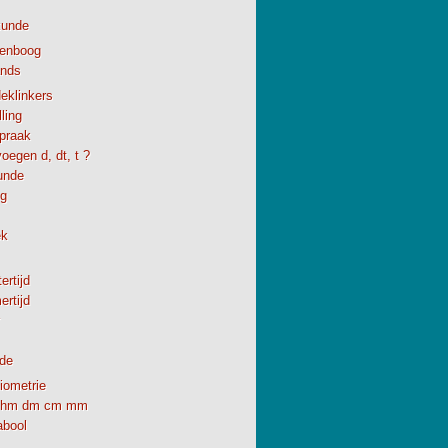
kunde
enboog
ands
eklinkers
ling
spraak
oegen d, dt, t ?
unde
ng
ek
ertijd
rtijd
de
iometrie
hm dm cm mm
abool