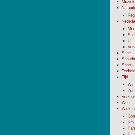
Muziek
Natuur
Reg
Nederl
Med
Spel
Uit
Verv
Scheik
Scouti
Sport
Techni
Tijd
Wint
Zome
Verkeer
Weer
Wiskun
Gon
Km 
Par
Pi