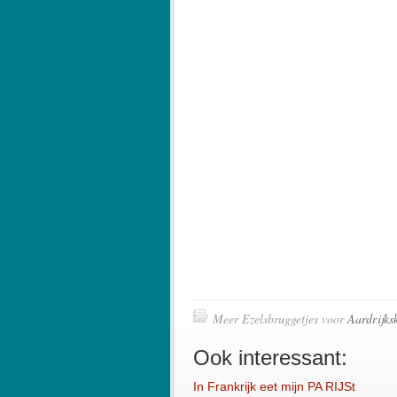
Meer Ezelsbruggetjes voor
Aardrijks
Ook interessant:
In Frankrijk eet mijn PA RIJSt