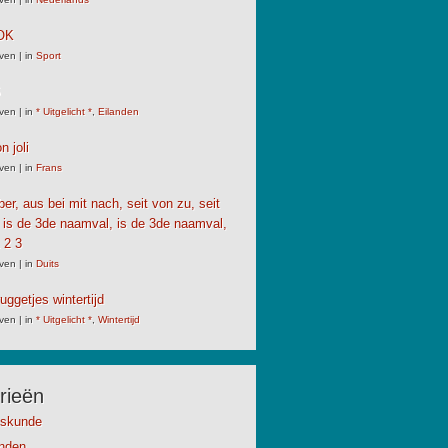
OK
ven
|
in
Sport
S
ven
|
in
* Uitgelicht *
,
Eilanden
n joli
ven
|
in
Frans
er, aus bei mit nach, seit von zu, seit
 is de 3de naamval, is de 3de naamval,
 2 3
ven
|
in
Duits
uggetjes wintertijd
ven
|
in
* Uitgelicht *
,
Wintertijd
rieën
kskunde
anden