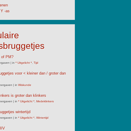
enen
 Y -as
laire
sbruggetjes
M of PM?
rgaven
|
in
* Uitgelicht *
,
Tijd
uggetjes voor < kleiner dan / groter dan
eergaven
|
in
Wiskunde
nkers is groter dan klinkers
eergaven
|
in
* Uitgelicht *
,
Medeklinkers
uggetjes wintertijd
eergaven
|
in
* Uitgelicht *
,
Wintertijd
IV