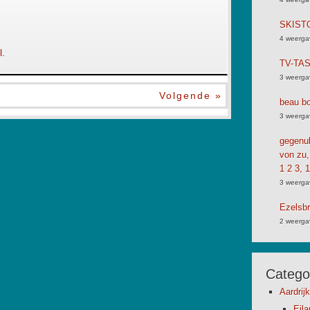
SKIST
4 weerga
l.
TV-TA
3 weerga
Volgende »
beau bo
3 weerga
gegenub
von zu,
1 2 3, 1
3 weerga
Ezelsbr
2 weerga
Catego
Aardrij
Eil