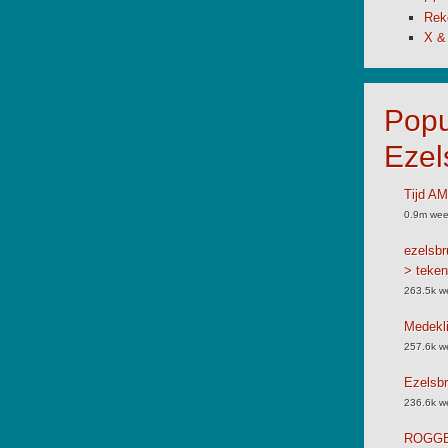
Rek
X &
Popu
Ezel
Tijd A
0.9m wee
ezelsbr
> teken
263.5k w
Medekli
257.6k w
Ezelsbr
236.6k w
ROGGB