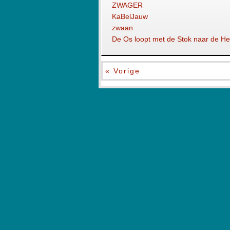
ZWAGER
KaBelJauw
zwaan
De Os loopt met de Stok naar de He
« Vorige