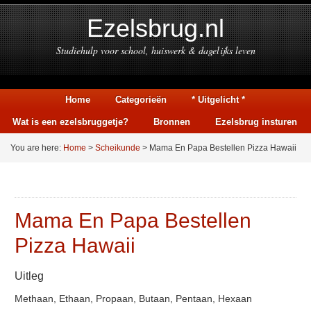
Ezelsbrug.nl
Studiehulp voor school, huiswerk & dagelijks leven
Home
Categorieën
* Uitgelicht *
Wat is een ezelsbruggetje?
Bronnen
Ezelsbrug insturen
You are here:
Home
>
Scheikunde
> Mama En Papa Bestellen Pizza Hawaii
Mama En Papa Bestellen
Pizza Hawaii
Uitleg
Methaan, Ethaan, Propaan, Butaan, Pentaan, Hexaan