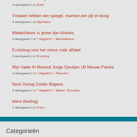
3 weergaven
|
in
Duits
Vrouwen hebben een spiegel, mannen een pijl en boog.
3 weergaven
|
in
Algemeen
Medeklinkers is groter dan klinkers
3 weergaven
|
in
* Uitgelicht *
,
Medeklinkers
Ezelsbrug voor het morse code alfabet
3 weergaven
|
in
Scouting
Mijn Vader At Meestal Jonge Spruitjes Uit Nieuwe Pekela
3 weergaven
|
in
* Uitgelicht *
,
Planeten
Nooit Oorlog Zonder Wapens
2 weergaven
|
in
* Uitgelicht *
,
Marine
,
Scouting
élève (leerling)
2 weergaven
|
in
Frans
Categorieën