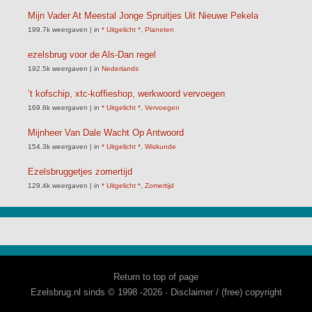
Mijn Vader At Meestal Jonge Spruitjes Uit Nieuwe Pekela
199.7k weergaven
|
in
* Uitgelicht *
,
Planeten
ezelsbrug voor de Als-Dan regel
192.5k weergaven
|
in
Nederlands
’t kofschip, xtc-koffieshop, werkwoord vervoegen
169.8k weergaven
|
in
* Uitgelicht *
,
Vervoegen
Mijnheer Van Dale Wacht Op Antwoord
154.3k weergaven
|
in
* Uitgelicht *
,
Wiskunde
Ezelsbruggetjes zomertijd
129.4k weergaven
|
in
* Uitgelicht *
,
Zomertijd
Return to top of page
Ezelsbrug.nl sinds © 1998 -2026 ·
Disclaimer / (free) copyright