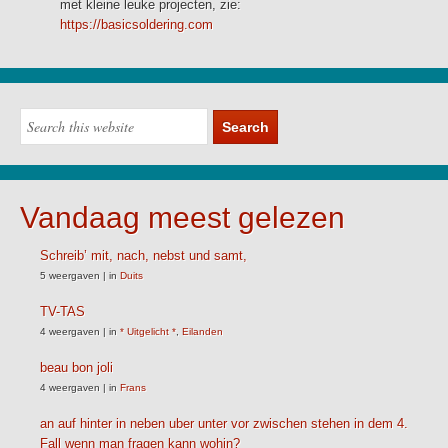
met kleine leuke projecten, zie:
https://basicsoldering.com
Vandaag meest gelezen
Schreib’ mit, nach, nebst und samt,
5 weergaven
|
in
Duits
TV-TAS
4 weergaven
|
in
* Uitgelicht *
,
Eilanden
beau bon joli
4 weergaven
|
in
Frans
an auf hinter in neben uber unter vor zwischen stehen in dem 4.
Fall wenn man fragen kann wohin?