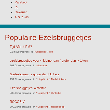
Parabool
Pi
Rekenen
X & Y -as
Populaire Ezelsbruggetjes
Tijd AM of PM?
0.9m weergaven
|
in
* Uitgelicht *
,
Tijd
ezelsbruggetjes voor < kleiner dan / groter dan > teken
263.5k weergaven
|
in
Wiskunde
Medeklinkers is groter dan klinkers
257.6k weergaven
|
in
* Uitgelicht *
,
Medeklinkers
Ezelsbruggetjes wintertijd
236.6k weergaven
|
in
* Uitgelicht *
,
Wintertijd
ROGGBIV
200.3k weergaven
|
in
* Uitgelicht *
,
Regenboog