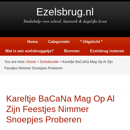
Ezelsbrug.nl
Studiehulp voor school, huiswerk & dagelijks leven
Home
Categorieën
* Uitgelicht *
Wat is een ezelsbruggetje?
Bronnen
Ezelsbrug insturen
You are here:
Home
>
Scheikunde
> Kareltje BaCaNa Mag Op Al Zijn
Feestjes Nimmer Snoepjes Proberen
Kareltje BaCaNa Mag Op Al
Zijn Feestjes Nimmer
Snoepjes Proberen