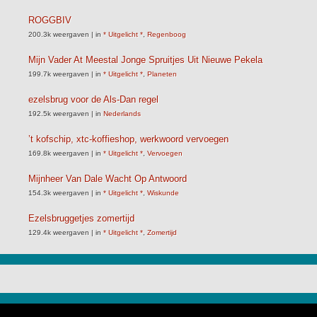
ROGGBIV
200.3k weergaven
|
in
* Uitgelicht *
,
Regenboog
Mijn Vader At Meestal Jonge Spruitjes Uit Nieuwe Pekela
199.7k weergaven
|
in
* Uitgelicht *
,
Planeten
ezelsbrug voor de Als-Dan regel
192.5k weergaven
|
in
Nederlands
’t kofschip, xtc-koffieshop, werkwoord vervoegen
169.8k weergaven
|
in
* Uitgelicht *
,
Vervoegen
Mijnheer Van Dale Wacht Op Antwoord
154.3k weergaven
|
in
* Uitgelicht *
,
Wiskunde
Ezelsbruggetjes zomertijd
129.4k weergaven
|
in
* Uitgelicht *
,
Zomertijd