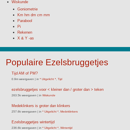
Wiskunde
Goniometrie
Km hm dm cm mm
Parabool
Pi
Rekenen
X & Y -as
Populaire Ezelsbruggetjes
Tijd AM of PM?
0.9m weergaven
|
in
* Uitgelicht *
,
Tijd
ezelsbruggetjes voor < kleiner dan / groter dan > teken
263.5k weergaven
|
in
Wiskunde
Medeklinkers is groter dan klinkers
257.6k weergaven
|
in
* Uitgelicht *
,
Medeklinkers
Ezelsbruggetjes wintertijd
236.6k weergaven
|
in
* Uitgelicht *
,
Wintertijd