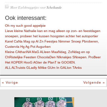
Meer Ezelsbruggetjes voor
Scheikunde
Ook interessant:
Oh my such good appelpie
Lieve kleine Nathalie kan en mag alleen op zon- en feestdagen
snoepen, probeer het kussen hoogsten achter het autoportier
Karel CaNa Mag op Al Zn Feestjes Nimmer Snoep Pbroberen,
Custervla Hg Ag Pot Augurken
Kleine CAthariNA MaG ALleen MaaNdag, ZoNdag en op
ChRistelijke Feesten ChocolaDen NIknakjes SNoepen. ProBeer
Het KOPER HooG AGter de PlanT te GOOIEN.
ALL ALTruists GLadly MAke GUm In GALlon TAnks
« Vorige
Volgende »