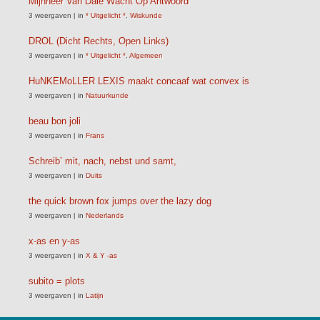
Mijnheer Van Dale Wacht Op Antwoord
3 weergaven
|
in
* Uitgelicht *
,
Wiskunde
DROL (Dicht Rechts, Open Links)
3 weergaven
|
in
* Uitgelicht *
,
Algemeen
HuNKEMoLLER LEXIS maakt concaaf wat convex is
3 weergaven
|
in
Natuurkunde
beau bon joli
3 weergaven
|
in
Frans
Schreib’ mit, nach, nebst und samt,
3 weergaven
|
in
Duits
the quick brown fox jumps over the lazy dog
3 weergaven
|
in
Nederlands
x-as en y-as
3 weergaven
|
in
X & Y -as
subito = plots
3 weergaven
|
in
Latijn