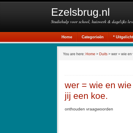
Ezelsbrug.nl
Studiehulp voor school, huiswerk & dagelijks lev
Home
Categorieën
* Uitgelicht
You are here:
Home
>
Duits
> wer = wie en 
wer = wie en wi
jij een koe.
onthouden vraagwoorden