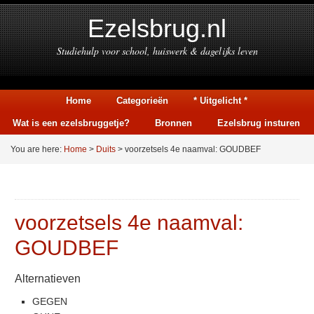
Ezelsbrug.nl
Studiehulp voor school, huiswerk & dagelijks leven
Home
Categorieën
* Uitgelicht *
Wat is een ezelsbruggetje?
Bronnen
Ezelsbrug insturen
You are here:
Home
>
Duits
> voorzetsels 4e naamval: GOUDBEF
voorzetsels 4e naamval:
GOUDBEF
Alternatieven
GEGEN