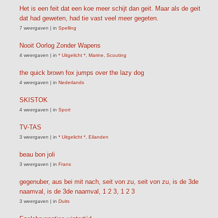
Het is een feit dat een koe meer schijt dan geit. Maar als de geit
dat had geweten, had tie vast veel meer gegeten.
7 weergaven
|
in
Spelling
Nooit Oorlog Zonder Wapens
4 weergaven
|
in
* Uitgelicht *
,
Marine
,
Scouting
the quick brown fox jumps over the lazy dog
4 weergaven
|
in
Nederlands
SKISTOK
4 weergaven
|
in
Sport
TV-TAS
3 weergaven
|
in
* Uitgelicht *
,
Eilanden
beau bon joli
3 weergaven
|
in
Frans
gegenuber, aus bei mit nach, seit von zu, seit von zu, is de 3de
naamval, is de 3de naamval, 1 2 3, 1 2 3
3 weergaven
|
in
Duits