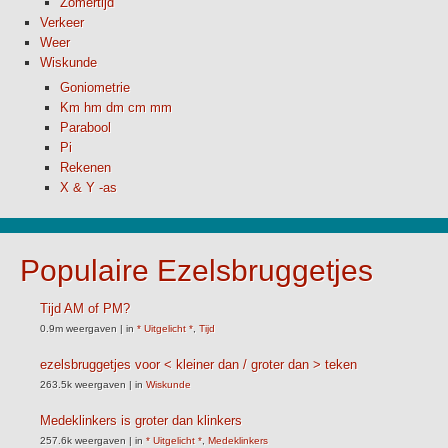
Zomertijd
Verkeer
Weer
Wiskunde
Goniometrie
Km hm dm cm mm
Parabool
Pi
Rekenen
X & Y -as
Populaire Ezelsbruggetjes
Tijd AM of PM?
0.9m weergaven
|
in
* Uitgelicht *
,
Tijd
ezelsbruggetjes voor < kleiner dan / groter dan > teken
263.5k weergaven
|
in
Wiskunde
Medeklinkers is groter dan klinkers
257.6k weergaven
|
in
* Uitgelicht *
,
Medeklinkers