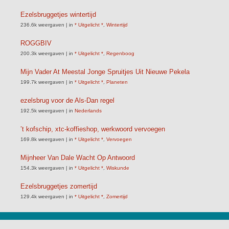
Ezelsbruggetjes wintertijd
236.6k weergaven
|
in
* Uitgelicht *
,
Wintertijd
ROGGBIV
200.3k weergaven
|
in
* Uitgelicht *
,
Regenboog
Mijn Vader At Meestal Jonge Spruitjes Uit Nieuwe Pekela
199.7k weergaven
|
in
* Uitgelicht *
,
Planeten
ezelsbrug voor de Als-Dan regel
192.5k weergaven
|
in
Nederlands
’t kofschip, xtc-koffieshop, werkwoord vervoegen
169.8k weergaven
|
in
* Uitgelicht *
,
Vervoegen
Mijnheer Van Dale Wacht Op Antwoord
154.3k weergaven
|
in
* Uitgelicht *
,
Wiskunde
Ezelsbruggetjes zomertijd
129.4k weergaven
|
in
* Uitgelicht *
,
Zomertijd