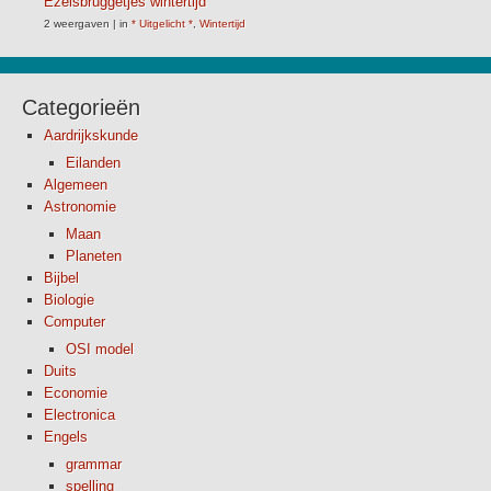
Ezelsbruggetjes wintertijd
2 weergaven
|
in
* Uitgelicht *
,
Wintertijd
Categorieën
Aardrijkskunde
Eilanden
Algemeen
Astronomie
Maan
Planeten
Bijbel
Biologie
Computer
OSI model
Duits
Economie
Electronica
Engels
grammar
spelling