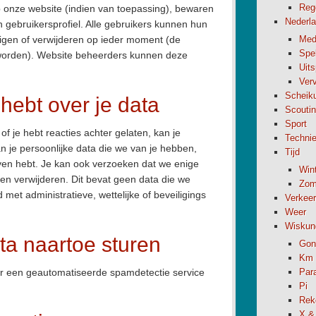
Reg
p onze website (indien van toepassing), bewaren
Nederl
n gebruikersprofiel. Alle gebruikers kunnen hun
jzigen of verwijderen op ieder moment (de
Med
Spel
 worden). Website beheerders kunnen deze
Uit
Verv
Scheik
hebt over je data
Scouti
Sport
of je hebt reacties achter gelaten, kan je
Techni
 je persoonlijke data die we van je hebben,
Tijd
even hebt. Je kan ook verzoeken dat we enige
Wint
ben verwijderen. Dit bevat geen data die we
Zome
met administratieve, wettelijke of beveiligings
Verkeer
Weer
Wiskun
a naartoe sturen
Gon
Km 
r een geautomatiseerde spamdetectie service
Par
Pi
Rek
X &