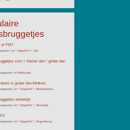
laire
sbruggetjes
M of PM?
rgaven
|
in
* Uitgelicht *
,
Tijd
uggetjes voor < kleiner dan / groter dan
eergaven
|
in
Wiskunde
nkers is groter dan klinkers
eergaven
|
in
* Uitgelicht *
,
Medeklinkers
uggetjes wintertijd
eergaven
|
in
* Uitgelicht *
,
Wintertijd
IV
eergaven
|
in
* Uitgelicht *
,
Regenboog