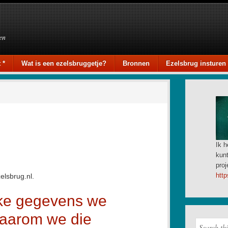
en
 *
Wat is een ezelsbruggetje?
Bronnen
Ezelsbrug insturen
Ik h
kunt
proj
http
elsbrug.nl.
jke gegevens we
aarom we die