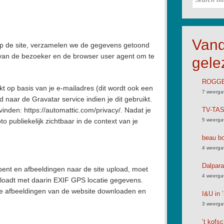
Van
 op de site, verzamelen we de gegevens getoond
es van de bezoeker en de browser user agent om te
gele
ROGGB
 op basis van je e-mailadres (dit wordt ook een
7 weerga
aar de Gravatar service indien je dit gebruikt.
vinden: https://automattic.com/privacy/. Nadat je
TV-TA
oto publiekelijk zichtbaar in de context van je
5 weerga
beau bo
4 weerga
Dalpara
 bent en afbeeldingen naar de site upload, moet
4 weerga
ploadt met daarin EXIF GPS locatie gegevens.
e afbeeldingen van de website downloaden en
I&U in ’
3 weerga
’t kofs