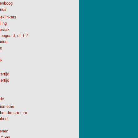
enboog
ands
eklinkers
ling
spraak
oegen d, dt, t ?
unde
ng
ek
ertijd
rtijd
de
iometrie
hm dm cm mm
abool
enen
 Y -as