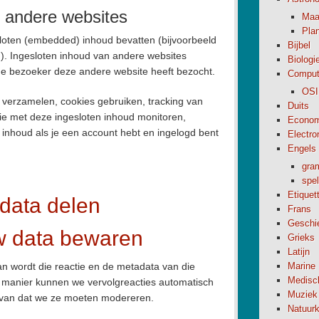
n andere websites
Maa
Pla
sloten (embedded) inhoud bevatten (bijvoorbeeld
Bijbel
c.). Ingesloten inhoud van andere websites
Biologi
 de bezoeker deze andere website heeft bezocht.
Comput
OSI
 verzamelen, cookies gebruiken, tracking van
Duits
ctie met deze ingesloten inhoud monitoren,
Econom
en inhoud als je een account hebt en ingelogd bent
Electro
Engels
gra
spel
Etiquet
data delen
Frans
Geschi
w data bewaren
Grieks
Latijn
an wordt die reactie en de metadata van die
Marine
Medisc
e manier kunnen we vervolgreacties automatisch
Muziek
 van dat we ze moeten modereren.
Natuur