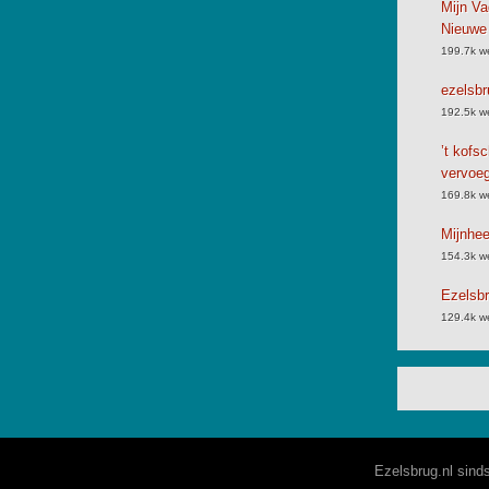
Mijn Va
Nieuwe
199.7k w
ezelsbr
192.5k w
’t kofs
vervoe
169.8k w
Mijnhe
154.3k w
Ezelsbr
129.4k w
Ezelsbrug.nl sind