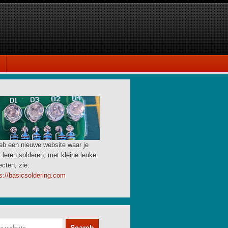
eb een nieuwe website waar je
 leren solderen, met kleine leuke
ecten, zie:
s://basicsoldering.com