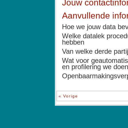
Jouw contactinfo
Aanvullende info
Hoe we jouw data bev
Welke datalek proce
hebben
Van welke derde part
Wat voor geautomatis
en profilering we do
Openbaarmakingsverpl
« Vorige