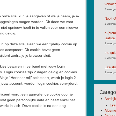
vervoe
2 weerga
 onze site, kun je aangeven of we je naam, je e-
Nooit 
 opgeslagen mogen worden. Dit doen we voor
2 weerga
iet opnieuw hoeft in te vullen voor een nieuwe
ang geldig.
p (premi
laatste 
 in op deze site, slaan we een tijdelijk cookie op
2 weerga
es accepteert. Dit cookie bevat geen
the qui
jderd zodra je je browser sluit.
2 weerga
okies bewaren in verband met jouw login
Ezelsbr
. Login cookies zijn 2 dagen geldig en cookies
2 weerga
s je “Herinner mij” selecteert, wordt je login 2
 jouw account, worden login cookies verwijderd.
Catego
bliceert wordt een aanvullende cookie door je
Aardrij
at geen persoonlijke data en heeft enkel het
Eil
ewerkt in zich. Deze cookie is na een dag
Algeme
Astron