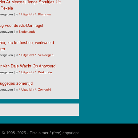
der At Meestal Jonge Spruitjes Uit
 Pekela
eergaven
|
in
* Uitgelicht *
,
Planeten
ug voor de Als-Dan regel
eergaven
|
in
Nederlands
chip, xtc-koffieshop, werkwoord
gen
eergaven
|
in
* Uitgelicht *
,
Vervoegen
er Van Dale Wacht Op Antwoord
eergaven
|
in
* Uitgelicht *
,
Wiskunde
uggetjes zomertijd
eergaven
|
in
* Uitgelicht *
,
Zomertijd
s © 1998 -2026 ·
Disclaimer / (free) copyright