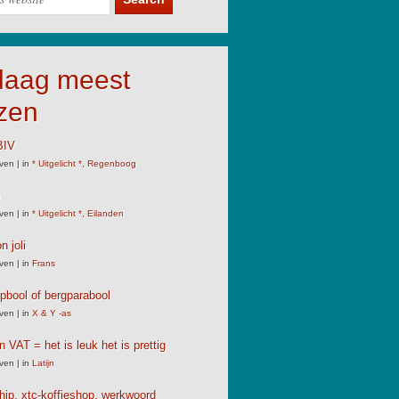
daag meest
zen
IV
ven
|
in
* Uitgelicht *
,
Regenboog
S
ven
|
in
* Uitgelicht *
,
Eilanden
n joli
ven
|
in
Frans
pbool of bergparabool
ven
|
in
X & Y -as
n VAT = het is leuk het is prettig
ven
|
in
Latijn
chip, xtc-koffieshop, werkwoord