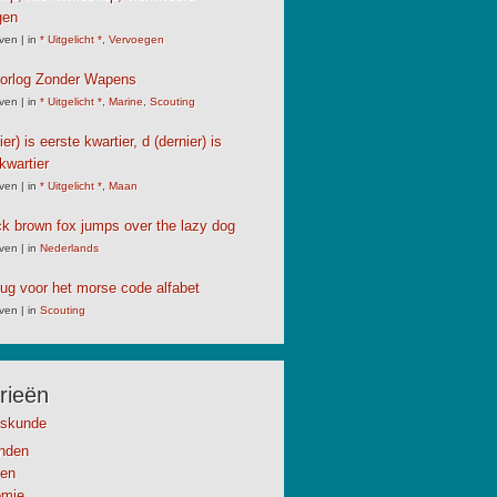
gen
ven
|
in
* Uitgelicht *
,
Vervoegen
Oorlog Zonder Wapens
ven
|
in
* Uitgelicht *
,
Marine
,
Scouting
er) is eerste kwartier, d (dernier) is
kwartier
ven
|
in
* Uitgelicht *
,
Maan
ck brown fox jumps over the lazy dog
ven
|
in
Nederlands
ug voor het morse code alfabet
ven
|
in
Scouting
rieën
kskunde
anden
en
omie