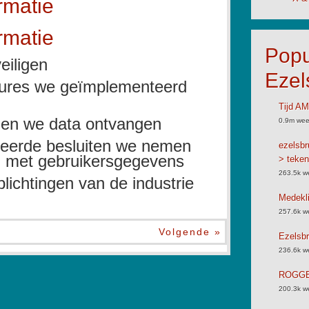
rmatie
rmatie
Popu
eiligen
Ezel
dures we geïmplementeerd
Tijd A
ijen we data ontvangen
0.9m wee
eerde besluiten we nemen
ezelsbr
en met gebruikersgegevens
> teken
263.5k w
ichtingen van de industrie
Medekli
257.6k w
Volgende »
Ezelsbr
236.6k w
ROGGB
200.3k w