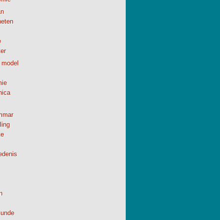
n
neten
e
er
 model
ie
nica
mmar
ling
te
edenis
h
kunde