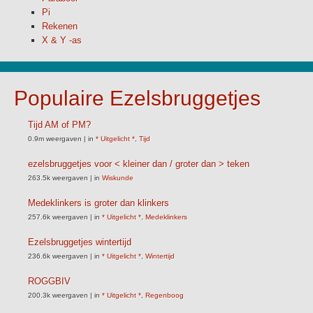
Pi
Rekenen
X & Y -as
Populaire Ezelsbruggetjes
Tijd AM of PM?
0.9m weergaven
|
in
* Uitgelicht *
,
Tijd
ezelsbruggetjes voor < kleiner dan / groter dan > teken
263.5k weergaven
|
in
Wiskunde
Medeklinkers is groter dan klinkers
257.6k weergaven
|
in
* Uitgelicht *
,
Medeklinkers
Ezelsbruggetjes wintertijd
236.6k weergaven
|
in
* Uitgelicht *
,
Wintertijd
ROGGBIV
200.3k weergaven
|
in
* Uitgelicht *
,
Regenboog