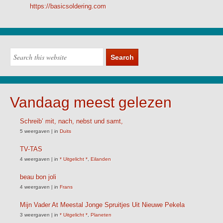
https://basicsoldering.com
Vandaag meest gelezen
Schreib’ mit, nach, nebst und samt,
5 weergaven
|
in
Duits
TV-TAS
4 weergaven
|
in
* Uitgelicht *
,
Eilanden
beau bon joli
4 weergaven
|
in
Frans
Mijn Vader At Meestal Jonge Spruitjes Uit Nieuwe Pekela
3 weergaven
|
in
* Uitgelicht *
,
Planeten