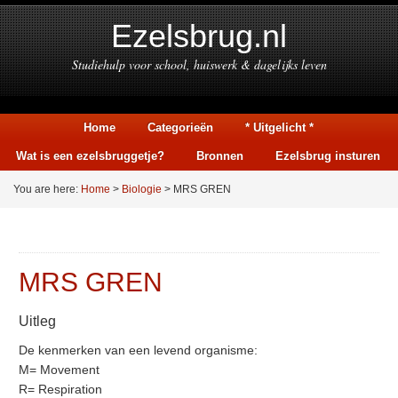
Ezelsbrug.nl
Studiehulp voor school, huiswerk & dagelijks leven
Home
Categorieën
* Uitgelicht *
Wat is een ezelsbruggetje?
Bronnen
Ezelsbrug insturen
You are here:
Home
>
Biologie
> MRS GREN
MRS GREN
Uitleg
De kenmerken van een levend organisme:
M= Movement
R= Respiration