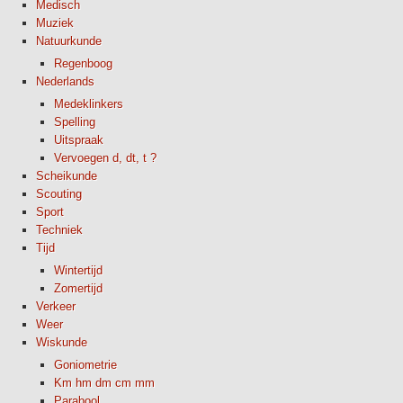
Medisch
Muziek
Natuurkunde
Regenboog
Nederlands
Medeklinkers
Spelling
Uitspraak
Vervoegen d, dt, t ?
Scheikunde
Scouting
Sport
Techniek
Tijd
Wintertijd
Zomertijd
Verkeer
Weer
Wiskunde
Goniometrie
Km hm dm cm mm
Parabool