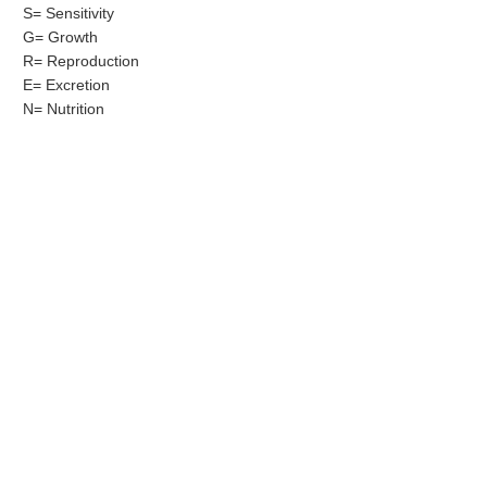
S= Sensitivity
G= Growth
R= Reproduction
E= Excretion
N= Nutrition