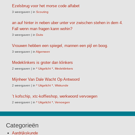
Ezelsbrug voor het morse code alfabet
3 weergaven
|
in
Scouting
an auf hinter in neben uber unter vor zwischen stehen in dem 4.
Fall wenn man fragen kann wohin?
3 weergaven
|
in
Duits
Vrouwen hebben een spiegel, mannen een pijl en boog.
3 weergaven
|
in
Algemeen
Medeklinkers is groter dan klinkers
2 weergaven
|
in
* Uitgelicht *
,
Medeklinkers
Mijnheer Van Dale Wacht Op Antwoord
2 weergaven
|
in
* Uitgelicht *
,
Wiskunde
’t kofschip, xtc-koffieshop, werkwoord vervoegen
2 weergaven
|
in
* Uitgelicht *
,
Vervoegen
Categorieën
Aardrijkskunde