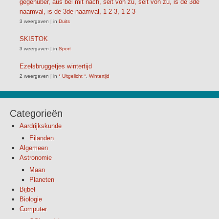
gegenuber, aus bei mit nach, seit von zu, seit von zu, is de 3de
naamval, is de 3de naamval, 1 2 3, 1 2 3
3 weergaven
|
in
Duits
SKISTOK
3 weergaven
|
in
Sport
Ezelsbruggetjes wintertijd
2 weergaven
|
in
* Uitgelicht *
,
Wintertijd
Categorieën
Aardrijkskunde
Eilanden
Algemeen
Astronomie
Maan
Planeten
Bijbel
Biologie
Computer