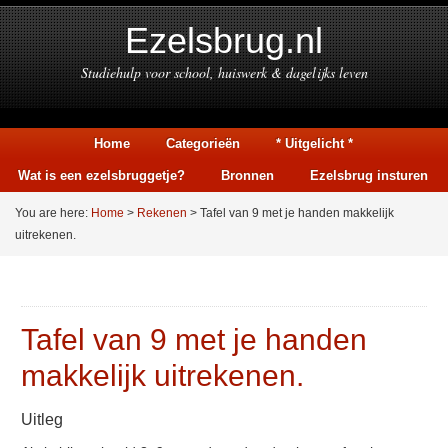
Ezelsbrug.nl
Studiehulp voor school, huiswerk & dagelijks leven
Home
Categorieën
* Uitgelicht *
Wat is een ezelsbruggetje?
Bronnen
Ezelsbrug insturen
You are here:
Home
>
Rekenen
> Tafel van 9 met je handen makkelijk
uitrekenen.
Tafel van 9 met je handen
makkelijk uitrekenen.
Uitleg