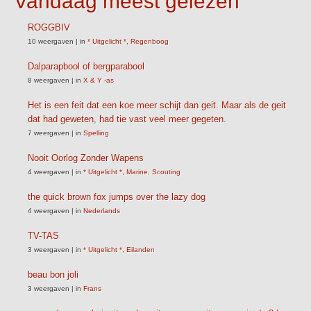
Vandaag meest gelezen
ROGGBIV
10 weergaven
|
in
* Uitgelicht *
,
Regenboog
Dalparapbool of bergparabool
8 weergaven
|
in
X & Y -as
Het is een feit dat een koe meer schijt dan geit. Maar als de geit
dat had geweten, had tie vast veel meer gegeten.
7 weergaven
|
in
Spelling
Nooit Oorlog Zonder Wapens
4 weergaven
|
in
* Uitgelicht *
,
Marine
,
Scouting
the quick brown fox jumps over the lazy dog
4 weergaven
|
in
Nederlands
TV-TAS
3 weergaven
|
in
* Uitgelicht *
,
Eilanden
beau bon joli
3 weergaven
|
in
Frans