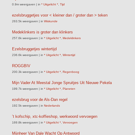
0.9m weergaven
|
in
* Uitgelicht *
,
Tijd
ezelsbruggetjes voor < kleiner dan / groter dan > teken
263.5k weergaven
|
in
Wiskunde
Medeklinkers is groter dan klinkers
257.6k weergaven
|
in
* Uitgelicht *
,
Medeklinkers
Ezelsbruggetjes wintertijd
236.6k weergaven
|
in
* Uitgelicht *
,
Wintertijd
ROGGBIV
200.3k weergaven
|
in
* Uitgelicht *
,
Regenboog
Mijn Vader At Meestal Jonge Spruitjes Uit Nieuwe Pekela
199.7k weergaven
|
in
* Uitgelicht *
,
Planeten
ezelsbrug voor de Als-Dan regel
192.5k weergaven
|
in
Nederlands
’t kofschip, xtc-koffieshop, werkwoord vervoegen
169.8k weergaven
|
in
* Uitgelicht *
,
Vervoegen
Mijnheer Van Dale Wacht Op Antwoord