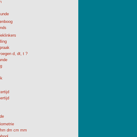
h
kunde
enboog
ands
eklinkers
ling
spraak
oegen d, dt, t ?
unde
ng
ek
ertijd
rtijd
de
iometrie
hm dm cm mm
abool