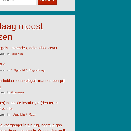
daag meest
zen
gels: zevendes, delen door zeven
ven
|
in
Rekenen
IV
ven
|
in
* Uitgelicht *
,
Regenboog
 hebben een spiegel, mannen een pijl
.
ven
|
in
Algemeen
er) is eerste kwartier, d (dernier) is
kwartier
ven
|
in
* Uitgelicht *
,
Maan
 de voetganger in z’n rug, neem je gas
jk je de voetganger in z’n oor, dan ga jij