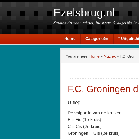
Ezelsbrug.nl
Studiehulp voor school, huiswerk & dagelijks lev
Home
Categorieën
* Uitgelicht
You are here:
Home
>
Muziek
> F.C. Gronin
F.C. Groningen dr
Uitleg
De volgorde van de kruizen
F = Fis (1e kruis)
C = Cis (2e kruis)
Groningen = Gis (3e kruis)