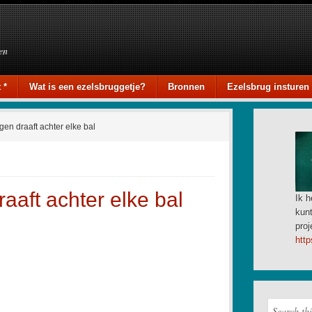
en
 *
Wat is een ezelsbruggetje?
Bronnen
Ezelsbrug insturen
gen draaft achter elke bal
aaft achter elke bal
Ik h
kunt
proj
http