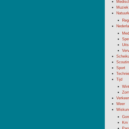
Medisc
Muziek
Natuur
Reg
Nederl
Med
Spel
Uit
Verv
Scheik
Scouti
Sport
Techni
Tijd
Wint
Zome
Verkeer
Weer
Wiskun
Gon
Km 
Par