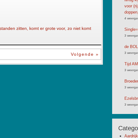
voor (ri
doppen,
4 weerga
tanden zitten, komt er grote voor, zo niet komt
Single=
3 weerga
de BO
3 weerga
Volgende »
Tijd A
3 weerga
Broeder,
3 weerga
Ezelsbr
3 weerga
Catego
Aardrij