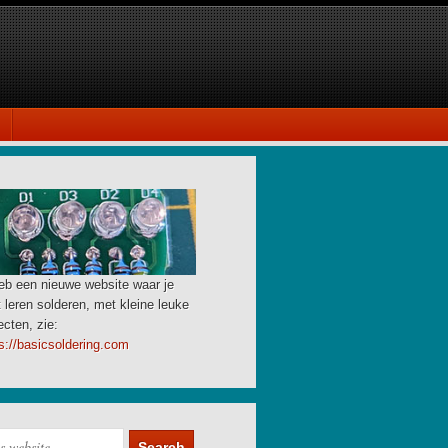
eb een nieuwe website waar je
 leren solderen, met kleine leuke
ecten, zie:
s://basicsoldering.com