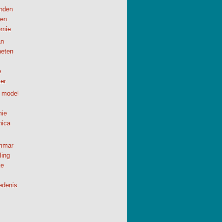
anden
en
omie
n
neten
e
er
 model
ie
nica
mmar
ling
te
edenis