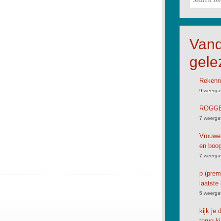
Van
gele
Rekenre
9 weerga
ROGGB
7 weerga
Vrouwen
en boog
7 weerga
p (premi
laatste 
5 weerga
kijk je
terug ki