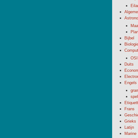
Eil
Algeme
Astron
Maa
Pla
Bijbel
Biologi
Comput
OSI
Duits
Econom
Electro
Engels
gra
spel
Etiquet
Frans
Geschi
Grieks
Latijn
Marine