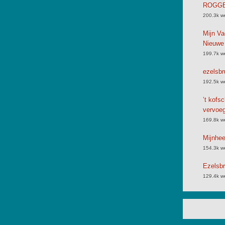
ROGGB
200.3k w
Mijn Va
Nieuwe
199.7k w
ezelsbr
192.5k w
’t kofs
vervoe
169.8k w
Mijnhe
154.3k w
Ezelsbr
129.4k w