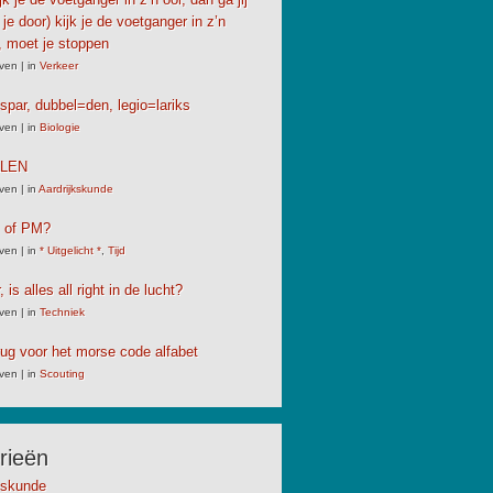
j je door) kijk je de voetganger in z’n
 moet je stoppen
ven
|
in
Verkeer
spar, dubbel=den, legio=lariks
ven
|
in
Biologie
LLEN
ven
|
in
Aardrijkskunde
M of PM?
ven
|
in
* Uitgelicht *
,
Tijd
 is alles all right in de lucht?
ven
|
in
Techniek
ug voor het morse code alfabet
ven
|
in
Scouting
rieën
kskunde