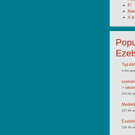
Pi
Rek
X &
Popu
Ezel
Tijd A
0.9m wee
ezelsbr
> teken
263.5k w
Medekli
257.6k w
Ezelsbr
236.6k w