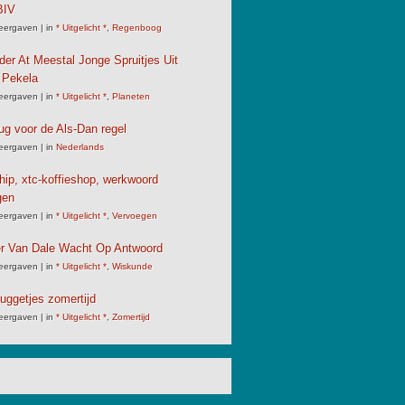
IV
eergaven
|
in
* Uitgelicht *
,
Regenboog
der At Meestal Jonge Spruitjes Uit
 Pekela
eergaven
|
in
* Uitgelicht *
,
Planeten
ug voor de Als-Dan regel
eergaven
|
in
Nederlands
chip, xtc-koffieshop, werkwoord
gen
eergaven
|
in
* Uitgelicht *
,
Vervoegen
er Van Dale Wacht Op Antwoord
eergaven
|
in
* Uitgelicht *
,
Wiskunde
uggetjes zomertijd
eergaven
|
in
* Uitgelicht *
,
Zomertijd