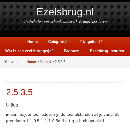
Ezelsbrug.nl
Studiehulp voor school, huiswerk & dagelijks leven
Home
Categorieën
* Uitgelicht *
Wat is een ezelsbruggetje?
Bronnen
Ezelsbrug insturen
You are here:
Home
>
Muziek
> 2.5 3.5
2.5 3.5
Uitleg
in een majeur toonladder zijn de toonafstanden altijd vanaf de
grondtoon:1-1-0.5-1-1-1-0.5c-d-e-f-g-a-b-cKlopt altijd