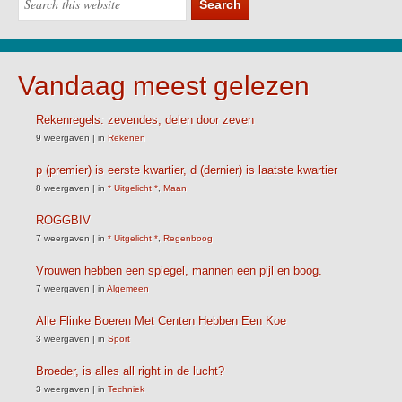
Vandaag meest gelezen
Rekenregels: zevendes, delen door zeven
9 weergaven
|
in
Rekenen
p (premier) is eerste kwartier, d (dernier) is laatste kwartier
8 weergaven
|
in
* Uitgelicht *
,
Maan
ROGGBIV
7 weergaven
|
in
* Uitgelicht *
,
Regenboog
Vrouwen hebben een spiegel, mannen een pijl en boog.
7 weergaven
|
in
Algemeen
Alle Flinke Boeren Met Centen Hebben Een Koe
3 weergaven
|
in
Sport
Broeder, is alles all right in de lucht?
3 weergaven
|
in
Techniek