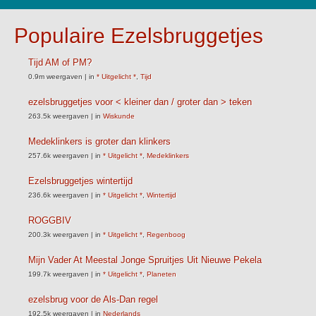
Populaire Ezelsbruggetjes
Tijd AM of PM?
0.9m weergaven
|
in
* Uitgelicht *
,
Tijd
ezelsbruggetjes voor < kleiner dan / groter dan > teken
263.5k weergaven
|
in
Wiskunde
Medeklinkers is groter dan klinkers
257.6k weergaven
|
in
* Uitgelicht *
,
Medeklinkers
Ezelsbruggetjes wintertijd
236.6k weergaven
|
in
* Uitgelicht *
,
Wintertijd
ROGGBIV
200.3k weergaven
|
in
* Uitgelicht *
,
Regenboog
Mijn Vader At Meestal Jonge Spruitjes Uit Nieuwe Pekela
199.7k weergaven
|
in
* Uitgelicht *
,
Planeten
ezelsbrug voor de Als-Dan regel
192.5k weergaven
|
in
Nederlands