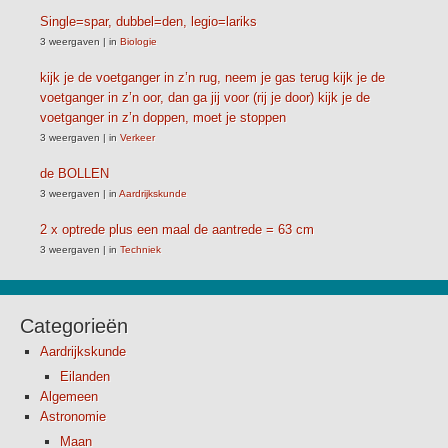
Single=spar, dubbel=den, legio=lariks
3 weergaven
|
in
Biologie
kijk je de voetganger in z’n rug, neem je gas terug kijk je de
voetganger in z’n oor, dan ga jij voor (rij je door) kijk je de
voetganger in z’n doppen, moet je stoppen
3 weergaven
|
in
Verkeer
de BOLLEN
3 weergaven
|
in
Aardrijkskunde
2 x optrede plus een maal de aantrede = 63 cm
3 weergaven
|
in
Techniek
Categorieën
Aardrijkskunde
Eilanden
Algemeen
Astronomie
Maan