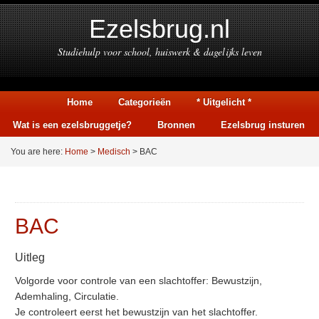
Ezelsbrug.nl
Studiehulp voor school, huiswerk & dagelijks leven
Home
Categorieën
* Uitgelicht *
Wat is een ezelsbruggetje?
Bronnen
Ezelsbrug insturen
You are here:
Home
>
Medisch
> BAC
BAC
Uitleg
Volgorde voor controle van een slachtoffer: Bewustzijn,
Ademhaling, Circulatie.
Je controleert eerst het bewustzijn van het slachtoffer.