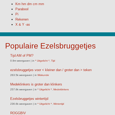
Km hm dm cm mm
Parabool
Pi
Rekenen
X & Y -as
Populaire Ezelsbruggetjes
Tijd AM of PM?
0.9m weergaven
|
in
* Uitgelicht *
,
Tijd
ezelsbruggetjes voor < kleiner dan / groter dan > teken
263.5k weergaven
|
in
Wiskunde
Medeklinkers is groter dan klinkers
257.6k weergaven
|
in
* Uitgelicht *
,
Medeklinkers
Ezelsbruggetjes wintertijd
236.6k weergaven
|
in
* Uitgelicht *
,
Wintertijd
ROGGBIV