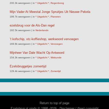
200.3k weergaven
|
in
* Uitgelicht *
,
Regenboog
Mijn Vader At Meestal Jonge Spruitjes Uit Nieuwe Pekela
199.7k weergaven
|
in
* Uitgelicht *
,
Planeten
ezelsbrug voor de Als-Dan regel
192.5k weergaven
|
in
Nederlands
’t kofschip, xtc-koffieshop, werkwoord vervoegen
169.8k weergaven
|
in
* Uitgelicht *
,
Vervoegen
Mijnheer Van Dale Wacht Op Antwoord
154.3k weergaven
|
in
* Uitgelicht *
,
Wiskunde
Ezelsbruggetjes zomertijd
129.4k weergaven
|
in
* Uitgelicht *
,
Zomertijd
Return to top of page
Ezelsbrug.nl sinds © 1998 -2026 ·
Disclaimer / (free) copyright