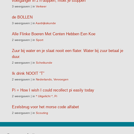
voetganger in z’n doppen, moet je stoppen
3 weergaven
|
in
Verkeer
de BOLLEN
3 weergaven
|
in
Aardrijkskunde
Alle Flinke Boeren Met Centen Hebben Een Koe
2 weergaven
|
in
Sport
Zuur bij water en je slaat nooit een flater. Water bij zuur betaal je
duur.
2 weergaven
|
in
Scheikunde
Ik drink NOOIT “T”
2 weergaven
|
in
Nederlands
,
Vervoegen
Pi = How I wish I could recollect pi easily today
2 weergaven
|
in
* Uitgelicht *
,
Pi
Ezelsbrug voor het morse code alfabet
2 weergaven
|
in
Scouting