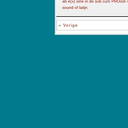
ab e(x) sine in de sub cum PROost 
sound of latijn
« Vorige