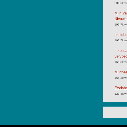
200.3k w
Mijn Va
Nieuwe
199.7k w
ezelsbr
192.5k w
’t kofs
vervoe
169.8k w
Mijnhe
154.3k w
Ezelsbr
129.4k w