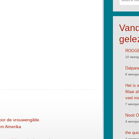
Van
gele
ROGGB
10 weerg
Dalpara
8 weerga
Het is 
Maar al
veel me
7 weerga
Nooit 
oor de vrouwengilde.
4 weerga
um Amerika
the qui
4 weerga