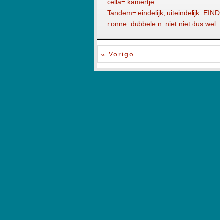
cella= kamertje
Tandem= eindelijk, uiteindelijk:
nonne: dubbele n: niet niet dus wel
« Vorige