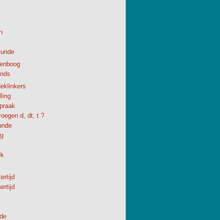
h
kunde
enboog
ands
eklinkers
ling
spraak
oegen d, dt, t ?
unde
ng
ek
ertijd
rtijd
de