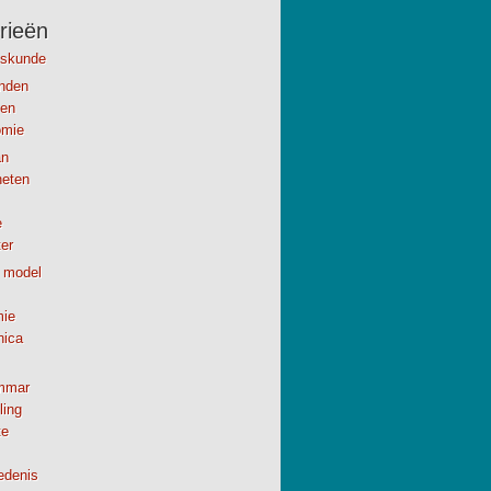
rieën
kskunde
anden
en
omie
n
neten
e
er
 model
ie
nica
mmar
ling
te
edenis