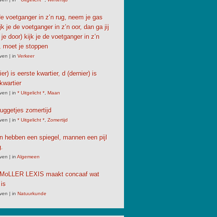
 de voetganger in z’n rug, neem je gas
jk je de voetganger in z’n oor, dan ga jij
j je door) kijk je de voetganger in z’n
 moet je stoppen
ven
|
in
Verkeer
er) is eerste kwartier, d (dernier) is
kwartier
ven
|
in
* Uitgelicht *
,
Maan
uggetjes zomertijd
ven
|
in
* Uitgelicht *
,
Zomertijd
 hebben een spiegel, mannen een pijl
.
ven
|
in
Algemeen
oLLER LEXIS maakt concaaf wat
is
ven
|
in
Natuurkunde