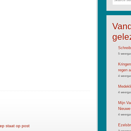
Van
gele
Schreib
5 weerga
Kringen
regen a
4 weerga
Medekli
4 weerga
Mijn Va
Nieuwe
4 weerga
Ezelsbr
oep staat op post
3 weerga