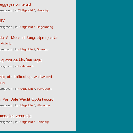
uggetjes wintertijd
eergaven
|
in
* Uitgelicht *
,
Wintertijd
IV
eergaven
|
in
* Uitgelicht *
,
Regenboog
der At Meestal Jonge Spruitjes Uit
 Pekela
eergaven
|
in
* Uitgelicht *
,
Planeten
ug voor de Als-Dan regel
eergaven
|
in
Nederlands
chip, xtc-koffieshop, werkwoord
gen
eergaven
|
in
* Uitgelicht *
,
Vervoegen
er Van Dale Wacht Op Antwoord
eergaven
|
in
* Uitgelicht *
,
Wiskunde
uggetjes zomertijd
eergaven
|
in
* Uitgelicht *
,
Zomertijd