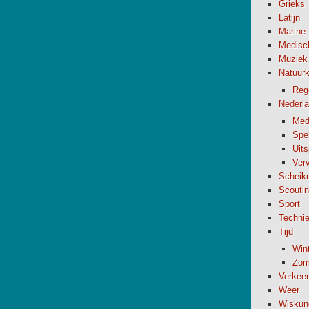
Grieks
Latijn
Marine
Medisc
Muziek
Natuur
Reg
Nederl
Med
Spel
Uit
Verv
Scheik
Scouti
Sport
Techni
Tijd
Wint
Zome
Verkeer
Weer
Wiskun