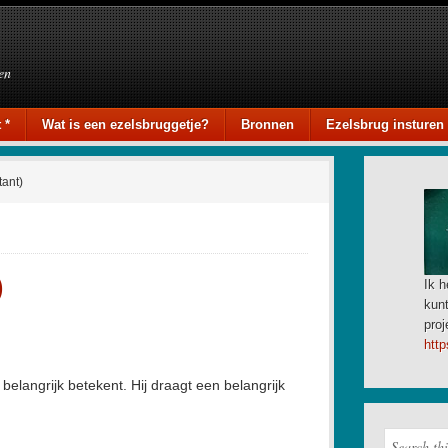
en
 *
Wat is een ezelsbruggetje?
Bronnen
Ezelsbrug insturen
tant)
)
Ik h
kunt
proj
http
elangrijk betekent. Hij draagt een belangrijk