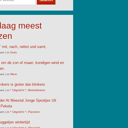
daag meest
zen
’ mit, nach, nebst und samt,
ven
|
in
Duits
 om de zon of maan, kondigen wind en
an.
ven
|
in
Weer
nkers is groter dan klinkers
ven
|
in
* Uitgelicht *
,
Medeklinkers
der At Meestal Jonge Spruitjes Uit
 Pekela
ven
|
in
* Uitgelicht *
,
Planeten
uggetjes wintertijd
ven
|
in
* Uitgelicht *
,
Wintertijd