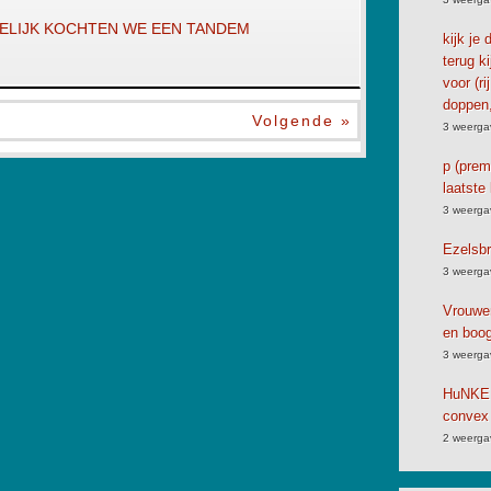
 EINDELIJK KOCHTEN WE EEN TANDEM
kijk je
terug ki
voor (ri
doppen,
Volgende »
3 weerga
p (premi
laatste 
3 weerga
Ezelsbr
3 weerga
Vrouwen
en boog
3 weerga
HuNKEM
convex 
2 weerga