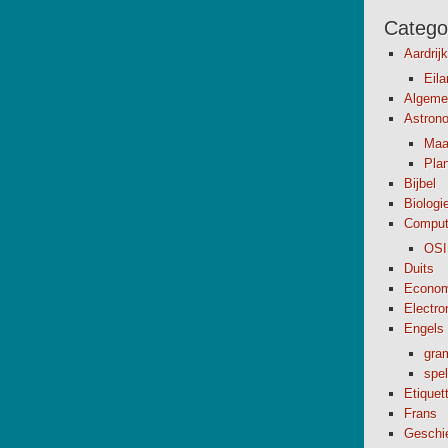
Catego
Aardrij
Eil
Algeme
Astron
Maa
Pla
Bijbel
Biologi
Comput
OSI
Duits
Econom
Electro
Engels
gra
spel
Etiquet
Frans
Geschi