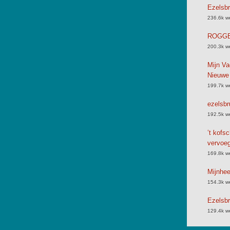
Ezelsbr
236.6k w
ROGGB
200.3k w
Mijn Va
Nieuwe
199.7k w
ezelsbr
192.5k w
’t kofs
vervoe
169.8k w
Mijnhe
154.3k w
Ezelsbr
129.4k w