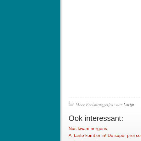
Meer Ezelsbruggetjes voor
Latijn
Ook interessant:
Nus kwam nergens
A, tante komt er in! De super prei s