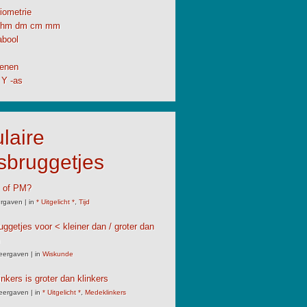
iometrie
hm dm cm mm
abool
enen
 Y -as
laire
sbruggetjes
M of PM?
rgaven
|
in
* Uitgelicht *
,
Tijd
uggetjes voor < kleiner dan / groter dan
eergaven
|
in
Wiskunde
nkers is groter dan klinkers
eergaven
|
in
* Uitgelicht *
,
Medeklinkers