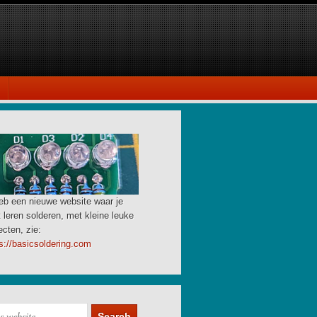
eb een nieuwe website waar je
 leren solderen, met kleine leuke
ecten, zie:
s://basicsoldering.com