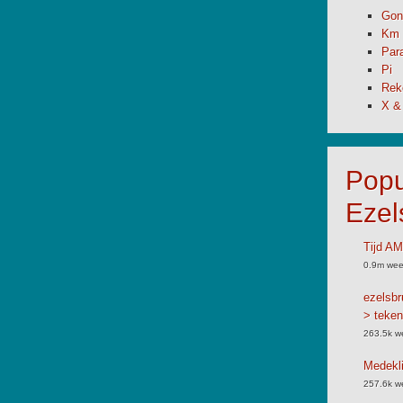
Gon
Km 
Par
Pi
Rek
X &
Popu
Ezel
Tijd A
0.9m wee
ezelsbr
> teken
263.5k w
Medekli
257.6k w