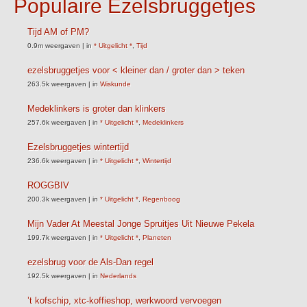
Populaire Ezelsbruggetjes
Tijd AM of PM?
0.9m weergaven
|
in
* Uitgelicht *
,
Tijd
ezelsbruggetjes voor < kleiner dan / groter dan > teken
263.5k weergaven
|
in
Wiskunde
Medeklinkers is groter dan klinkers
257.6k weergaven
|
in
* Uitgelicht *
,
Medeklinkers
Ezelsbruggetjes wintertijd
236.6k weergaven
|
in
* Uitgelicht *
,
Wintertijd
ROGGBIV
200.3k weergaven
|
in
* Uitgelicht *
,
Regenboog
Mijn Vader At Meestal Jonge Spruitjes Uit Nieuwe Pekela
199.7k weergaven
|
in
* Uitgelicht *
,
Planeten
ezelsbrug voor de Als-Dan regel
192.5k weergaven
|
in
Nederlands
’t kofschip, xtc-koffieshop, werkwoord vervoegen