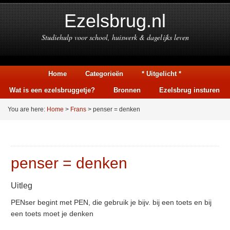
Ezelsbrug.nl
Studiehulp voor school, huiswerk & dagelijks leven
Home
Categorieën
* Uitgelicht *
Wat is een ezelsbruggetje?
Bronnen
Ezelsbrug insturen
You are here:
Home
>
Frans
> penser = denken
penser = denken
Uitleg
PENser begint met PEN, die gebruik je bijv. bij een toets en bij
een toets moet je denken