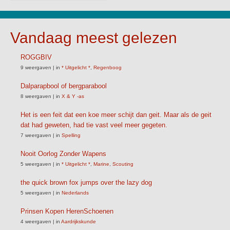
Vandaag meest gelezen
ROGGBIV
9 weergaven
|
in
* Uitgelicht *
,
Regenboog
Dalparapbool of bergparabool
8 weergaven
|
in
X & Y -as
Het is een feit dat een koe meer schijt dan geit. Maar als de geit
dat had geweten, had tie vast veel meer gegeten.
7 weergaven
|
in
Spelling
Nooit Oorlog Zonder Wapens
5 weergaven
|
in
* Uitgelicht *
,
Marine
,
Scouting
the quick brown fox jumps over the lazy dog
5 weergaven
|
in
Nederlands
Prinsen Kopen HerenSchoenen
4 weergaven
|
in
Aardrijkskunde