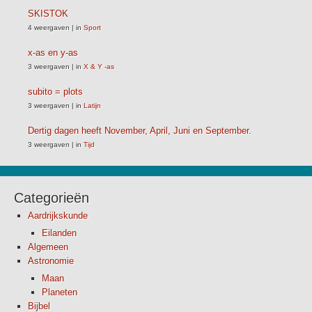
SKISTOK
4 weergaven
|
in
Sport
x-as en y-as
3 weergaven
|
in
X & Y -as
subito = plots
3 weergaven
|
in
Latijn
Dertig dagen heeft November, April, Juni en September.
3 weergaven
|
in
Tijd
Categorieën
Aardrijkskunde
Eilanden
Algemeen
Astronomie
Maan
Planeten
Bijbel