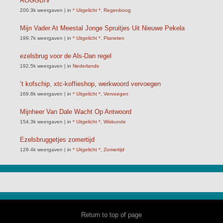
ROGGBIV
200.3k weergaven
|
in
* Uitgelicht *
,
Regenboog
Mijn Vader At Meestal Jonge Spruitjes Uit Nieuwe Pekela
199.7k weergaven
|
in
* Uitgelicht *
,
Planeten
ezelsbrug voor de Als-Dan regel
192.5k weergaven
|
in
Nederlands
’t kofschip, xtc-koffieshop, werkwoord vervoegen
169.8k weergaven
|
in
* Uitgelicht *
,
Vervoegen
Mijnheer Van Dale Wacht Op Antwoord
154.3k weergaven
|
in
* Uitgelicht *
,
Wiskunde
Ezelsbruggetjes zomertijd
129.4k weergaven
|
in
* Uitgelicht *
,
Zomertijd
Return to top of page