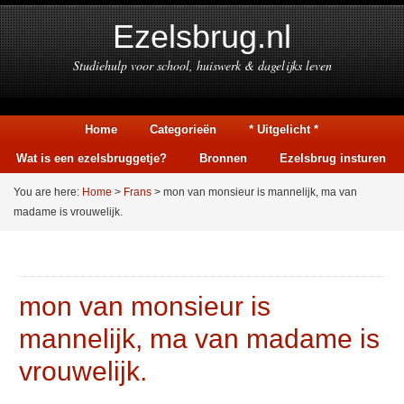
Ezelsbrug.nl
Studiehulp voor school, huiswerk & dagelijks leven
Home
Categorieën
* Uitgelicht *
Wat is een ezelsbruggetje?
Bronnen
Ezelsbrug insturen
You are here:
Home
>
Frans
> mon van monsieur is mannelijk, ma van
madame is vrouwelijk.
mon van monsieur is
mannelijk, ma van madame is
vrouwelijk.