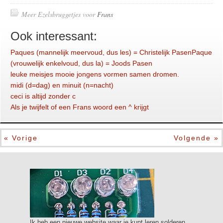
Meer Ezelsbruggetjes voor
Frans
Ook interessant:
Paques (mannelijk meervoud, dus les) = Christelijk PasenPaque
(vrouwelijk enkelvoud, dus la) = Joods Pasen
leuke meisjes mooie jongens vormen samen dromen.
midi (d=dag) en minuit (n=nacht)
ceci is altijd zonder c
Als je twijfelt of een Frans woord een ^ krijgt
« Vorige
Volgende »
Ik heb een nieuwe website waar je kunt leren solderen,