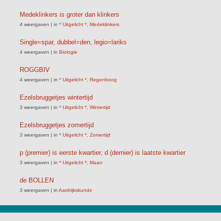
Medeklinkers is groter dan klinkers
4 weergaven
|
in
* Uitgelicht *
,
Medeklinkers
Single=spar, dubbel=den, legio=lariks
4 weergaven
|
in
Biologie
ROGGBIV
4 weergaven
|
in
* Uitgelicht *
,
Regenboog
Ezelsbruggetjes wintertijd
3 weergaven
|
in
* Uitgelicht *
,
Wintertijd
Ezelsbruggetjes zomertijd
3 weergaven
|
in
* Uitgelicht *
,
Zomertijd
p (premier) is eerste kwartier, d (dernier) is laatste kwartier
3 weergaven
|
in
* Uitgelicht *
,
Maan
de BOLLEN
3 weergaven
|
in
Aardrijkskunde