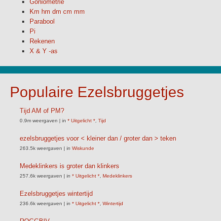
Goniometrie
Km hm dm cm mm
Parabool
Pi
Rekenen
X & Y -as
Populaire Ezelsbruggetjes
Tijd AM of PM?
0.9m weergaven
|
in
* Uitgelicht *
,
Tijd
ezelsbruggetjes voor < kleiner dan / groter dan > teken
263.5k weergaven
|
in
Wiskunde
Medeklinkers is groter dan klinkers
257.6k weergaven
|
in
* Uitgelicht *
,
Medeklinkers
Ezelsbruggetjes wintertijd
236.6k weergaven
|
in
* Uitgelicht *
,
Wintertijd