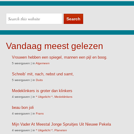
Vandaag meest gelezen
Vrouwen hebben een spiegel, mannen een pijl en boog.
5 weergaven
|
in
Algemeen
Schreib’ mit, nach, nebst und samt,
5 weergaven
|
in
Duits
Medeklinkers is groter dan klinkers
4 weergaven
|
in
* Uitgelicht *
,
Medeklinkers
beau bon joli
4 weergaven
|
in
Frans
Mijn Vader At Meestal Jonge Spruitjes Uit Nieuwe Pekela
4 weergaven
|
in
* Uitgelicht *
,
Planeten