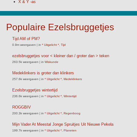
X & Y -as
Populaire Ezelsbruggetjes
Tijd AM of PM?
0.9m weergaven
|
in
* Uitgelicht *
,
Tijd
ezelsbruggetjes voor < kleiner dan / groter dan > teken
263.5k weergaven
|
in
Wiskunde
Medeklinkers is groter dan klinkers
257.6k weergaven
|
in
* Uitgelicht *
,
Medeklinkers
Ezelsbruggetjes wintertijd
236.6k weergaven
|
in
* Uitgelicht *
,
Wintertijd
ROGGBIV
200.3k weergaven
|
in
* Uitgelicht *
,
Regenboog
Mijn Vader At Meestal Jonge Spruitjes Uit Nieuwe Pekela
199.7k weergaven
|
in
* Uitgelicht *
,
Planeten