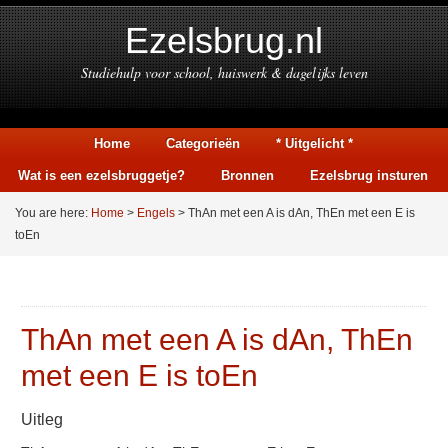
Ezelsbrug.nl
Studiehulp voor school, huiswerk & dagelijks leven
Home
Categorieën
* Uitgelicht *
Wat is een ezelsbruggetje?
Bronnen
Ezelsbrug insturen
You are here:
Home
>
Engels
> ThAn met een A is dAn, ThEn met een E is
toEn
ThAn met een A is dAn, ThEn
met een E is toEn
Uitleg