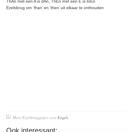
ThAn met een A is dAn, ThEn met een E is toEn
Ezelsbrug om ’than’ en ’then’ uit elkaar te onthouden
Meer Ezelsbruggetjes voor
Engels
Ook interessant: