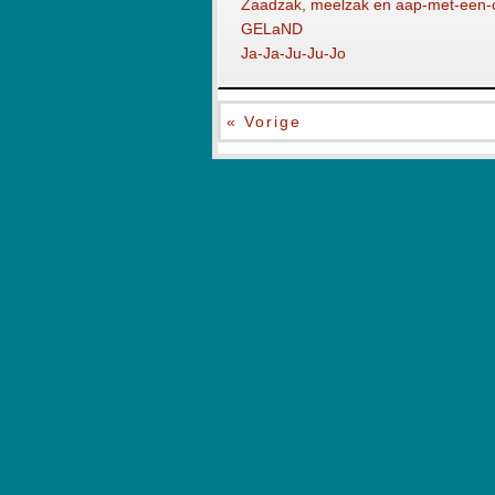
Zaadzak, meelzak en aap-met-een-
GELaND
Ja-Ja-Ju-Ju-Jo
« Vorige