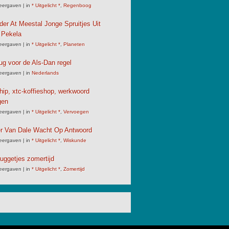
eergaven
|
in
* Uitgelicht *
,
Regenboog
der At Meestal Jonge Spruitjes Uit
 Pekela
eergaven
|
in
* Uitgelicht *
,
Planeten
ug voor de Als-Dan regel
eergaven
|
in
Nederlands
chip, xtc-koffieshop, werkwoord
gen
eergaven
|
in
* Uitgelicht *
,
Vervoegen
er Van Dale Wacht Op Antwoord
eergaven
|
in
* Uitgelicht *
,
Wiskunde
uggetjes zomertijd
eergaven
|
in
* Uitgelicht *
,
Zomertijd