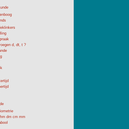
kunde
enboog
ands
eklinkers
ling
spraak
oegen d, dt, t ?
unde
ng
ek
ertijd
rtijd
de
iometrie
hm dm cm mm
abool