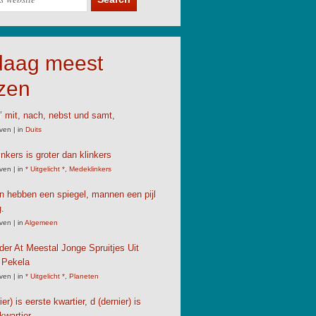
daag meest
zen
’ mit, nach, nebst und samt,
ven
|
in
Duits
nkers is groter dan klinkers
ven
|
in
* Uitgelicht *
,
Medeklinkers
 hebben een spiegel, mannen een pijl
.
ven
|
in
Algemeen
der At Meestal Jonge Spruitjes Uit
 Pekela
ven
|
in
* Uitgelicht *
,
Planeten
er) is eerste kwartier, d (dernier) is
kwartier