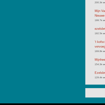
200.3k w
Mijn Va
Nieuwe
199.7k w
ezelsbr
192.5k w
’t kofs
vervoe
169.8k w
Mijnhe
154.3k w
Ezelsbr
129.4k w