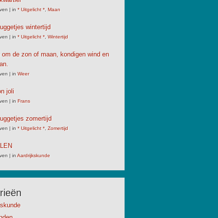
ven
|
in
* Uitgelicht *
,
Maan
uggetjes wintertijd
ven
|
in
* Uitgelicht *
,
Wintertijd
 om de zon of maan, kondigen wind en
an.
ven
|
in
Weer
n joli
ven
|
in
Frans
uggetjes zomertijd
ven
|
in
* Uitgelicht *
,
Zomertijd
LLEN
ven
|
in
Aardrijkskunde
rieën
kskunde
anden