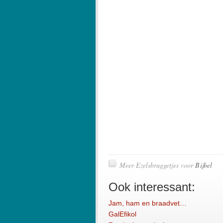
Meer Ezelsbruggetjes voor
Bijbel
Ook interessant:
Jam, ham en braadvet…
GalEfikol