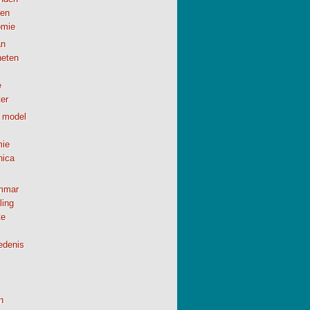
en
omie
n
neten
e
er
 model
ie
nica
mmar
ling
te
edenis
h