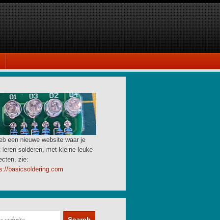
eb een nieuwe website waar je
 leren solderen, met kleine leuke
ecten, zie:
s://basicsoldering.com