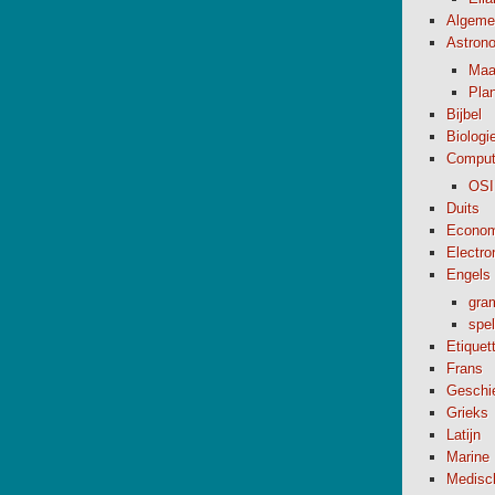
Algeme
Astron
Maa
Pla
Bijbel
Biologi
Comput
OSI
Duits
Econom
Electro
Engels
gra
spel
Etiquet
Frans
Geschi
Grieks
Latijn
Marine
Medisc