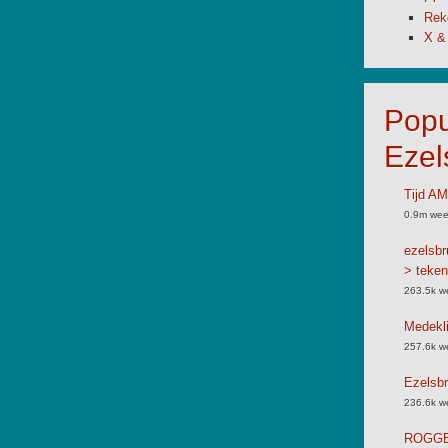
Rek
X &
Popu
Ezel
Tijd A
0.9m wee
ezelsbr
> teken
263.5k w
Medekli
257.6k w
Ezelsbr
236.6k w
ROGGB