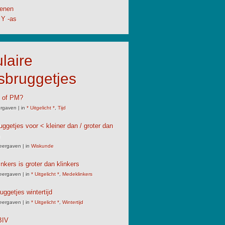
enen
 Y -as
laire
sbruggetjes
M of PM?
rgaven
|
in
* Uitgelicht *
,
Tijd
uggetjes voor < kleiner dan / groter dan
eergaven
|
in
Wiskunde
nkers is groter dan klinkers
eergaven
|
in
* Uitgelicht *
,
Medeklinkers
uggetjes wintertijd
eergaven
|
in
* Uitgelicht *
,
Wintertijd
IV