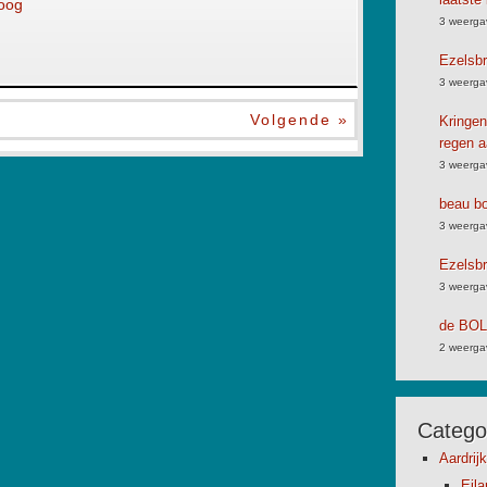
oog
3 weerga
Ezelsbr
3 weerga
Volgende »
Kringen
regen a
3 weerga
beau bo
3 weerga
Ezelsbr
3 weerga
de BO
2 weerga
Catego
Aardrij
Eil