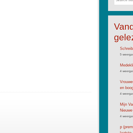
Van
gele
Schreib
5 weerga
Medekli
4 weerga
Vrouwen
en boog
4 weerga
Mijn Va
Nieuwe
4 weerga
p (premi
laatste 