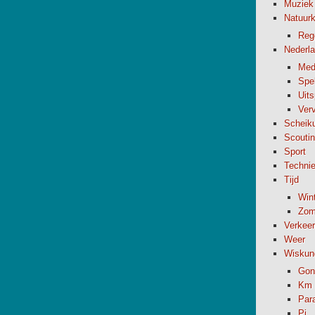
Muziek
Natuur
Reg
Nederl
Med
Spel
Uit
Verv
Scheik
Scouti
Sport
Techni
Tijd
Wint
Zome
Verkeer
Weer
Wiskun
Gon
Km 
Par
Pi