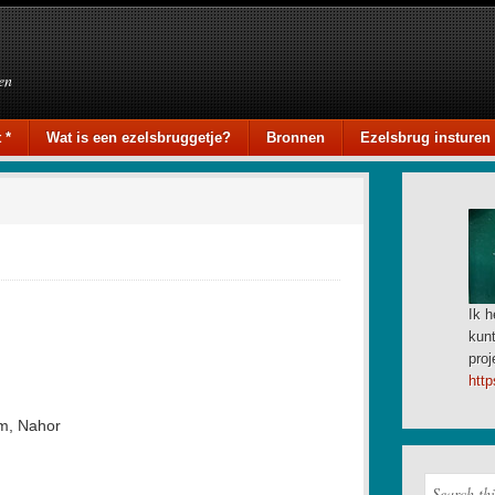
en
 *
Wat is een ezelsbruggetje?
Bronnen
Ezelsbrug insturen
Ik h
kunt
proj
http
am, Nahor