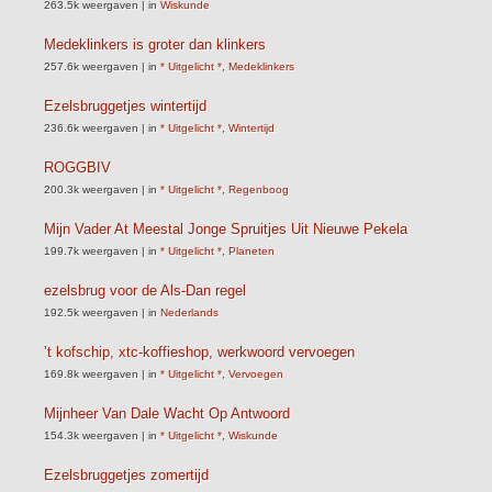
263.5k weergaven
|
in
Wiskunde
Medeklinkers is groter dan klinkers
257.6k weergaven
|
in
* Uitgelicht *
,
Medeklinkers
Ezelsbruggetjes wintertijd
236.6k weergaven
|
in
* Uitgelicht *
,
Wintertijd
ROGGBIV
200.3k weergaven
|
in
* Uitgelicht *
,
Regenboog
Mijn Vader At Meestal Jonge Spruitjes Uit Nieuwe Pekela
199.7k weergaven
|
in
* Uitgelicht *
,
Planeten
ezelsbrug voor de Als-Dan regel
192.5k weergaven
|
in
Nederlands
’t kofschip, xtc-koffieshop, werkwoord vervoegen
169.8k weergaven
|
in
* Uitgelicht *
,
Vervoegen
Mijnheer Van Dale Wacht Op Antwoord
154.3k weergaven
|
in
* Uitgelicht *
,
Wiskunde
Ezelsbruggetjes zomertijd