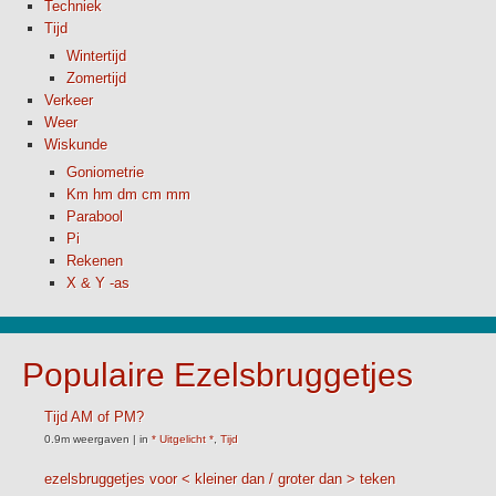
Techniek
Tijd
Wintertijd
Zomertijd
Verkeer
Weer
Wiskunde
Goniometrie
Km hm dm cm mm
Parabool
Pi
Rekenen
X & Y -as
Populaire Ezelsbruggetjes
Tijd AM of PM?
0.9m weergaven
|
in
* Uitgelicht *
,
Tijd
ezelsbruggetjes voor < kleiner dan / groter dan > teken