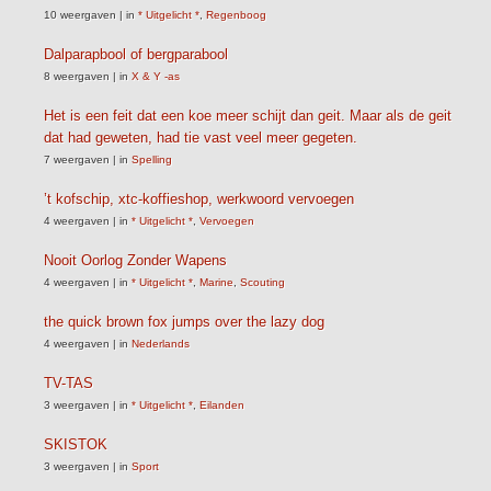
10 weergaven
|
in
* Uitgelicht *
,
Regenboog
Dalparapbool of bergparabool
8 weergaven
|
in
X & Y -as
Het is een feit dat een koe meer schijt dan geit. Maar als de geit
dat had geweten, had tie vast veel meer gegeten.
7 weergaven
|
in
Spelling
’t kofschip, xtc-koffieshop, werkwoord vervoegen
4 weergaven
|
in
* Uitgelicht *
,
Vervoegen
Nooit Oorlog Zonder Wapens
4 weergaven
|
in
* Uitgelicht *
,
Marine
,
Scouting
the quick brown fox jumps over the lazy dog
4 weergaven
|
in
Nederlands
TV-TAS
3 weergaven
|
in
* Uitgelicht *
,
Eilanden
SKISTOK
3 weergaven
|
in
Sport