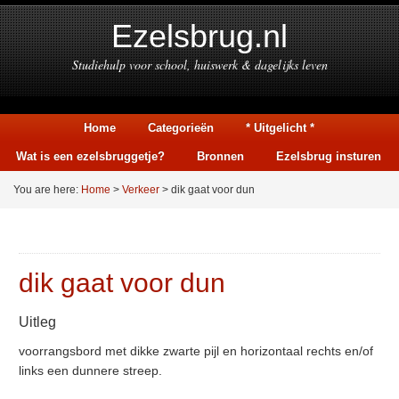
Ezelsbrug.nl
Studiehulp voor school, huiswerk & dagelijks leven
Home
Categorieën
* Uitgelicht *
Wat is een ezelsbruggetje?
Bronnen
Ezelsbrug insturen
You are here:
Home
>
Verkeer
> dik gaat voor dun
dik gaat voor dun
Uitleg
voorrangsbord met dikke zwarte pijl en horizontaal rechts en/of
links een dunnere streep.