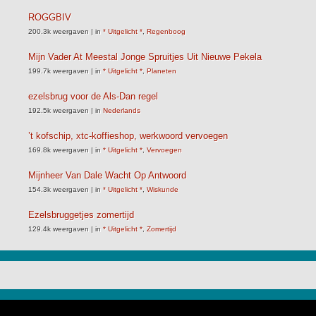
ROGGBIV
200.3k weergaven
|
in
* Uitgelicht *
,
Regenboog
Mijn Vader At Meestal Jonge Spruitjes Uit Nieuwe Pekela
199.7k weergaven
|
in
* Uitgelicht *
,
Planeten
ezelsbrug voor de Als-Dan regel
192.5k weergaven
|
in
Nederlands
’t kofschip, xtc-koffieshop, werkwoord vervoegen
169.8k weergaven
|
in
* Uitgelicht *
,
Vervoegen
Mijnheer Van Dale Wacht Op Antwoord
154.3k weergaven
|
in
* Uitgelicht *
,
Wiskunde
Ezelsbruggetjes zomertijd
129.4k weergaven
|
in
* Uitgelicht *
,
Zomertijd