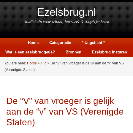
Ezelsbrug.nl
Studiehulp voor school, huiswerk & dagelijks leven
Home
Categorieën
* Uitgelicht *
Wat is een ezelsbruggetje?
Bronnen
Ezelsbrug insturen
You are here:
Home
>
Tijd
> De “V” van vroeger is gelijk aan de “v” van VS
(Verenigde Staten)
De “V” van vroeger is gelijk
aan de “v” van VS (Verenigde
Staten)