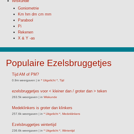
Wiskunde
Goniometrie
Km hm dm cm mm
Parabool
Pi
Rekenen
X & Y -as
Populaire Ezelsbruggetjes
Tijd AM of PM?
0.9m weergaven
|
in
* Uitgelicht *
,
Tijd
ezelsbruggetjes voor < kleiner dan / groter dan > teken
263.5k weergaven
|
in
Wiskunde
Medeklinkers is groter dan klinkers
257.6k weergaven
|
in
* Uitgelicht *
,
Medeklinkers
Ezelsbruggetjes wintertijd
236.6k weergaven
|
in
* Uitgelicht *
,
Wintertijd