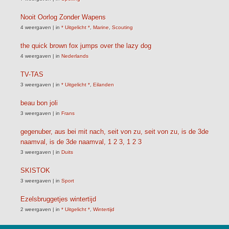
Nooit Oorlog Zonder Wapens
4 weergaven
|
in
* Uitgelicht *
,
Marine
,
Scouting
the quick brown fox jumps over the lazy dog
4 weergaven
|
in
Nederlands
TV-TAS
3 weergaven
|
in
* Uitgelicht *
,
Eilanden
beau bon joli
3 weergaven
|
in
Frans
gegenuber, aus bei mit nach, seit von zu, seit von zu, is de 3de
naamval, is de 3de naamval, 1 2 3, 1 2 3
3 weergaven
|
in
Duits
SKISTOK
3 weergaven
|
in
Sport
Ezelsbruggetjes wintertijd
2 weergaven
|
in
* Uitgelicht *
,
Wintertijd