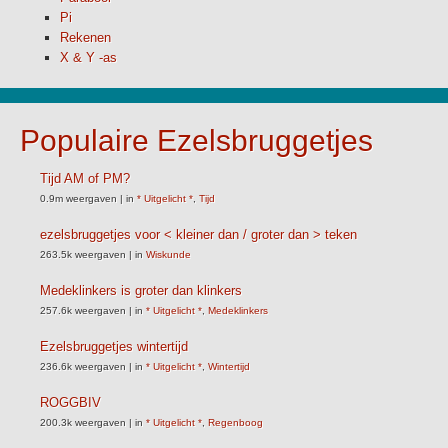
Pi
Rekenen
X & Y -as
Populaire Ezelsbruggetjes
Tijd AM of PM?
0.9m weergaven
|
in
* Uitgelicht *
,
Tijd
ezelsbruggetjes voor < kleiner dan / groter dan > teken
263.5k weergaven
|
in
Wiskunde
Medeklinkers is groter dan klinkers
257.6k weergaven
|
in
* Uitgelicht *
,
Medeklinkers
Ezelsbruggetjes wintertijd
236.6k weergaven
|
in
* Uitgelicht *
,
Wintertijd
ROGGBIV
200.3k weergaven
|
in
* Uitgelicht *
,
Regenboog