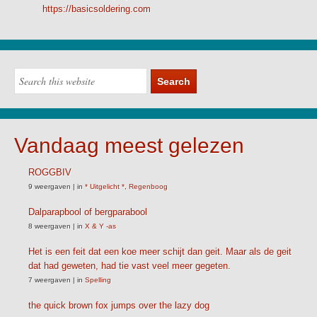
https://basicsoldering.com
Vandaag meest gelezen
ROGGBIV
9 weergaven
|
in
* Uitgelicht *
,
Regenboog
Dalparapbool of bergparabool
8 weergaven
|
in
X & Y -as
Het is een feit dat een koe meer schijt dan geit. Maar als de geit
dat had geweten, had tie vast veel meer gegeten.
7 weergaven
|
in
Spelling
the quick brown fox jumps over the lazy dog