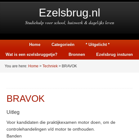
Ezelsbrug.nl
Studiehulp voor school, huiswerk & dagelijks leven
Home
Categorieën
* Uitgelicht *
Wat is een ezelsbruggetje?
Bronnen
Ezelsbrug insturen
You are here:
Home
>
Techniek
> BRAVOK
BRAVOK
Uitleg
Voor kandidaten die praktijkexamen motor doen, om de
controlehandelingen v/d motor te onthouden.
Banden