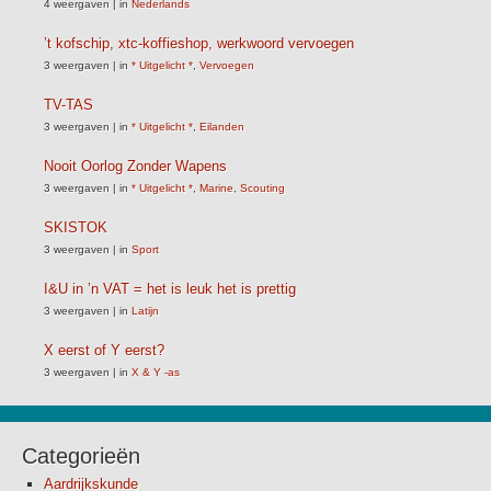
4 weergaven
|
in
Nederlands
’t kofschip, xtc-koffieshop, werkwoord vervoegen
3 weergaven
|
in
* Uitgelicht *
,
Vervoegen
TV-TAS
3 weergaven
|
in
* Uitgelicht *
,
Eilanden
Nooit Oorlog Zonder Wapens
3 weergaven
|
in
* Uitgelicht *
,
Marine
,
Scouting
SKISTOK
3 weergaven
|
in
Sport
I&U in ’n VAT = het is leuk het is prettig
3 weergaven
|
in
Latijn
X eerst of Y eerst?
3 weergaven
|
in
X & Y -as
Categorieën
Aardrijkskunde