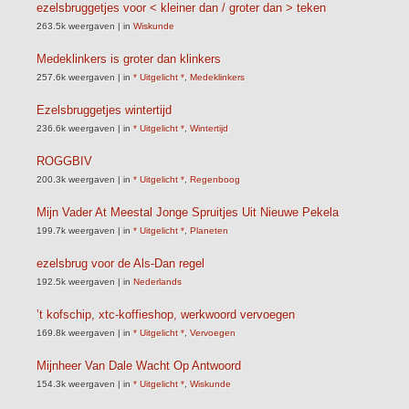
ezelsbruggetjes voor < kleiner dan / groter dan > teken
263.5k weergaven
|
in
Wiskunde
Medeklinkers is groter dan klinkers
257.6k weergaven
|
in
* Uitgelicht *
,
Medeklinkers
Ezelsbruggetjes wintertijd
236.6k weergaven
|
in
* Uitgelicht *
,
Wintertijd
ROGGBIV
200.3k weergaven
|
in
* Uitgelicht *
,
Regenboog
Mijn Vader At Meestal Jonge Spruitjes Uit Nieuwe Pekela
199.7k weergaven
|
in
* Uitgelicht *
,
Planeten
ezelsbrug voor de Als-Dan regel
192.5k weergaven
|
in
Nederlands
’t kofschip, xtc-koffieshop, werkwoord vervoegen
169.8k weergaven
|
in
* Uitgelicht *
,
Vervoegen
Mijnheer Van Dale Wacht Op Antwoord
154.3k weergaven
|
in
* Uitgelicht *
,
Wiskunde