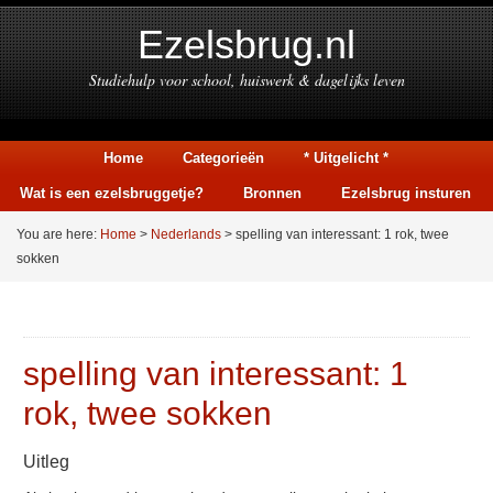
Ezelsbrug.nl
Studiehulp voor school, huiswerk & dagelijks leven
Home
Categorieën
* Uitgelicht *
Wat is een ezelsbruggetje?
Bronnen
Ezelsbrug insturen
You are here:
Home
>
Nederlands
> spelling van interessant: 1 rok, twee
sokken
spelling van interessant: 1
rok, twee sokken
Uitleg