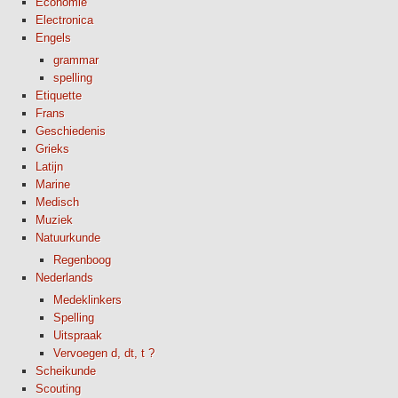
Economie
Electronica
Engels
grammar
spelling
Etiquette
Frans
Geschiedenis
Grieks
Latijn
Marine
Medisch
Muziek
Natuurkunde
Regenboog
Nederlands
Medeklinkers
Spelling
Uitspraak
Vervoegen d, dt, t ?
Scheikunde
Scouting