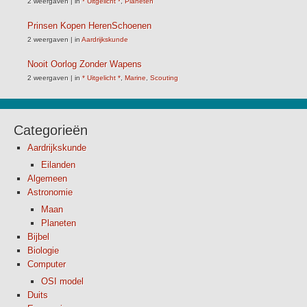
2 weergaven
|
in
* Uitgelicht *
,
Planeten
Prinsen Kopen HerenSchoenen
2 weergaven
|
in
Aardrijkskunde
Nooit Oorlog Zonder Wapens
2 weergaven
|
in
* Uitgelicht *
,
Marine
,
Scouting
Categorieën
Aardrijkskunde
Eilanden
Algemeen
Astronomie
Maan
Planeten
Bijbel
Biologie
Computer
OSI model
Duits