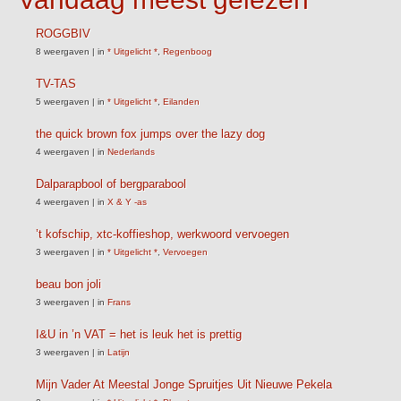
ROGGBIV
8 weergaven
|
in
* Uitgelicht *
,
Regenboog
TV-TAS
5 weergaven
|
in
* Uitgelicht *
,
Eilanden
the quick brown fox jumps over the lazy dog
4 weergaven
|
in
Nederlands
Dalparapbool of bergparabool
4 weergaven
|
in
X & Y -as
’t kofschip, xtc-koffieshop, werkwoord vervoegen
3 weergaven
|
in
* Uitgelicht *
,
Vervoegen
beau bon joli
3 weergaven
|
in
Frans
I&U in ’n VAT = het is leuk het is prettig
3 weergaven
|
in
Latijn
Mijn Vader At Meestal Jonge Spruitjes Uit Nieuwe Pekela