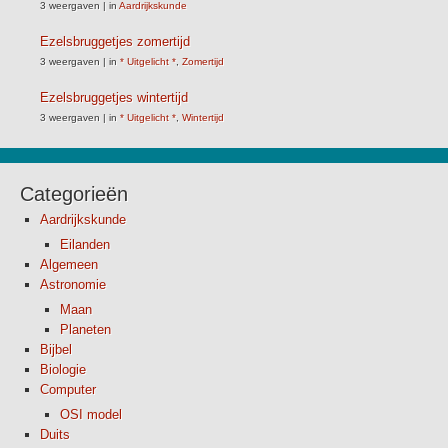
3 weergaven
|
in
Aardrijkskunde
Ezelsbruggetjes zomertijd
3 weergaven
|
in
* Uitgelicht *
,
Zomertijd
Ezelsbruggetjes wintertijd
3 weergaven
|
in
* Uitgelicht *
,
Wintertijd
Categorieën
Aardrijkskunde
Eilanden
Algemeen
Astronomie
Maan
Planeten
Bijbel
Biologie
Computer
OSI model
Duits