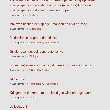
kijk je de voetganger in z’n rug, neem je gas terug kijk je de
voetganger in z’n oor, dan ga jij voor (rij je door) kijk je de
voetganger in z’n doppen, moet je stoppen
5 weergaven
|
in
Verkeer
Vrouwen hebben een spiegel, mannen een pijl en boog.
5 weergaven
|
in
Algemeen
Medeklinkers is groter dan klinkers
4 weergaven
|
in
* Uitgelicht *
,
Medeklinkers
Single=spar, dubbel=den, legio=lariks
4 weergaven
|
in
Biologie
p (premier) is eerste kwartier, d (dernier) is laatste kwartier
4 weergaven
|
in
* Uitgelicht *
,
Maan
ROGGBIV
4 weergaven
|
in
* Uitgelicht *
,
Regenboog
Kringen om de zon of maan, kondigen wind en regen aan.
4 weergaven
|
in
Weer
de BOLLEN