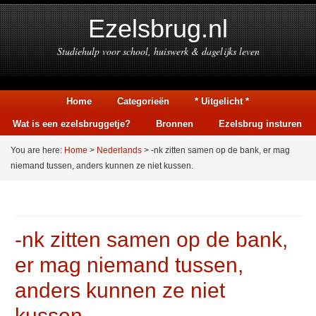
Ezelsbrug.nl
Studiehulp voor school, huiswerk & dagelijks leven
Home
Categorieën
* Uitgelicht *
Wat is een ezelsbruggetje?
Bronnen
Ezelsbrug insturen
You are here:
Home
>
Nederlands
> -nk zitten samen op de bank, er mag
niemand tussen, anders kunnen ze niet kussen.
-nk zitten samen op de bank,
er mag niemand tussen,
anders kunnen ze niet
kussen.