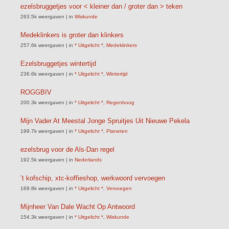
ezelsbruggetjes voor < kleiner dan / groter dan > teken
263.5k weergaven
|
in
Wiskunde
Medeklinkers is groter dan klinkers
257.6k weergaven
|
in
* Uitgelicht *
,
Medeklinkers
Ezelsbruggetjes wintertijd
236.6k weergaven
|
in
* Uitgelicht *
,
Wintertijd
ROGGBIV
200.3k weergaven
|
in
* Uitgelicht *
,
Regenboog
Mijn Vader At Meestal Jonge Spruitjes Uit Nieuwe Pekela
199.7k weergaven
|
in
* Uitgelicht *
,
Planeten
ezelsbrug voor de Als-Dan regel
192.5k weergaven
|
in
Nederlands
’t kofschip, xtc-koffieshop, werkwoord vervoegen
169.8k weergaven
|
in
* Uitgelicht *
,
Vervoegen
Mijnheer Van Dale Wacht Op Antwoord
154.3k weergaven
|
in
* Uitgelicht *
,
Wiskunde