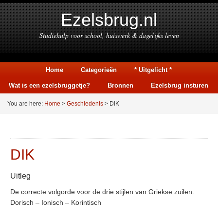
Ezelsbrug.nl
Studiehulp voor school, huiswerk & dagelijks leven
Home
Categorieën
* Uitgelicht *
Wat is een ezelsbruggetje?
Bronnen
Ezelsbrug insturen
You are here:
Home
>
Geschiedenis
> DIK
DIK
Uitleg
De correcte volgorde voor de drie stijlen van Griekse zuilen:
Dorisch – Ionisch – Korintisch