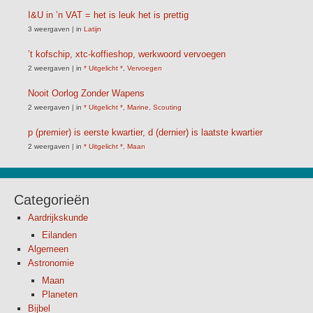
I&U in ’n VAT = het is leuk het is prettig
3 weergaven
|
in
Latijn
’t kofschip, xtc-koffieshop, werkwoord vervoegen
2 weergaven
|
in
* Uitgelicht *
,
Vervoegen
Nooit Oorlog Zonder Wapens
2 weergaven
|
in
* Uitgelicht *
,
Marine
,
Scouting
p (premier) is eerste kwartier, d (dernier) is laatste kwartier
2 weergaven
|
in
* Uitgelicht *
,
Maan
Categorieën
Aardrijkskunde
Eilanden
Algemeen
Astronomie
Maan
Planeten
Bijbel