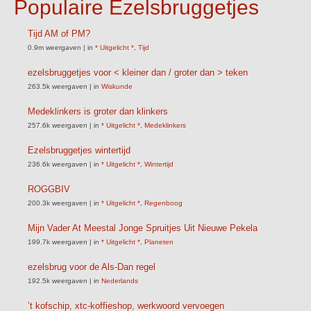
Populaire Ezelsbruggetjes
Tijd AM of PM?
0.9m weergaven
|
in
* Uitgelicht *
,
Tijd
ezelsbruggetjes voor < kleiner dan / groter dan > teken
263.5k weergaven
|
in
Wiskunde
Medeklinkers is groter dan klinkers
257.6k weergaven
|
in
* Uitgelicht *
,
Medeklinkers
Ezelsbruggetjes wintertijd
236.6k weergaven
|
in
* Uitgelicht *
,
Wintertijd
ROGGBIV
200.3k weergaven
|
in
* Uitgelicht *
,
Regenboog
Mijn Vader At Meestal Jonge Spruitjes Uit Nieuwe Pekela
199.7k weergaven
|
in
* Uitgelicht *
,
Planeten
ezelsbrug voor de Als-Dan regel
192.5k weergaven
|
in
Nederlands
’t kofschip, xtc-koffieshop, werkwoord vervoegen