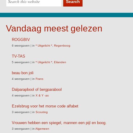
Vandaag meest gelezen
ROGGBIV
6 weergaven
|
in
* Uitgelicht *
,
Regenboog
TV-TAS
5 weergaven
|
in
* Uitgelicht *
,
Eilanden
beau bon joli
4 weergaven
|
in
Frans
Dalparapbool of bergparabool
4 weergaven
|
in
X & Y -as
Ezelsbrug voor het morse code alfabet
3 weergaven
|
in
Scouting
Vrouwen hebben een spiegel, mannen een pijl en boog.
3 weergaven
|
in
Algemeen