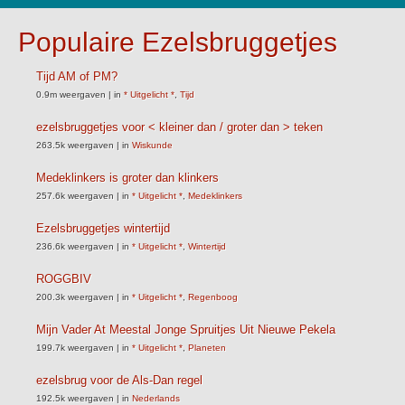
Populaire Ezelsbruggetjes
Tijd AM of PM?
0.9m weergaven
|
in
* Uitgelicht *
,
Tijd
ezelsbruggetjes voor < kleiner dan / groter dan > teken
263.5k weergaven
|
in
Wiskunde
Medeklinkers is groter dan klinkers
257.6k weergaven
|
in
* Uitgelicht *
,
Medeklinkers
Ezelsbruggetjes wintertijd
236.6k weergaven
|
in
* Uitgelicht *
,
Wintertijd
ROGGBIV
200.3k weergaven
|
in
* Uitgelicht *
,
Regenboog
Mijn Vader At Meestal Jonge Spruitjes Uit Nieuwe Pekela
199.7k weergaven
|
in
* Uitgelicht *
,
Planeten
ezelsbrug voor de Als-Dan regel
192.5k weergaven
|
in
Nederlands