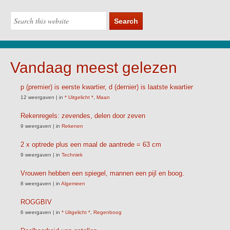
Vandaag meest gelezen
p (premier) is eerste kwartier, d (dernier) is laatste kwartier
12 weergaven
|
in
* Uitgelicht *
,
Maan
Rekenregels: zevendes, delen door zeven
9 weergaven
|
in
Rekenen
2 x optrede plus een maal de aantrede = 63 cm
9 weergaven
|
in
Techniek
Vrouwen hebben een spiegel, mannen een pijl en boog.
8 weergaven
|
in
Algemeen
ROGGBIV
6 weergaven
|
in
* Uitgelicht *
,
Regenboog