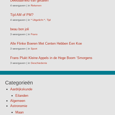
Deelbaarheid van getallen
4 weergaven
|
in
Rekenen
Tijd AM of PM?
4 weergaven
|
in
* Uitgelicht *
,
Tijd
beau bon joli
3 weergaven
|
in
Frans
Alle Flinke Boeren Met Centen Hebben Een Koe
3 weergaven
|
in
Sport
Frans Plukt Kleine Appels in de Hoge Boom ‘Smorgens
3 weergaven
|
in
Geschiedenis
Categorieën
Aardrijkskunde
Eilanden
Algemeen
Astronomie
Maan