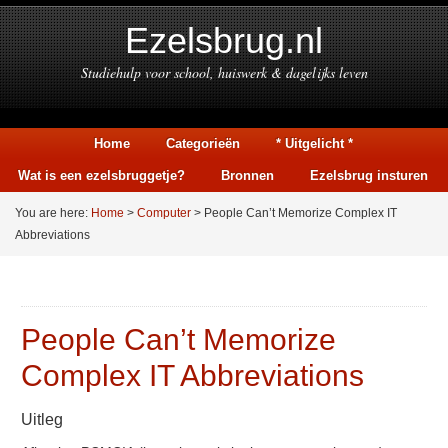
Ezelsbrug.nl
Studiehulp voor school, huiswerk & dagelijks leven
Home
Categorieën
* Uitgelicht *
Wat is een ezelsbruggetje?
Bronnen
Ezelsbrug insturen
You are here:
Home
>
Computer
> People Can’t Memorize Complex IT
Abbreviations
People Can’t Memorize
Complex IT Abbreviations
Uitleg