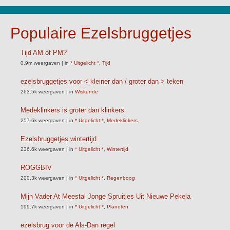
Populaire Ezelsbruggetjes
Tijd AM of PM?
0.9m weergaven
|
in
* Uitgelicht *
,
Tijd
ezelsbruggetjes voor < kleiner dan / groter dan > teken
263.5k weergaven
|
in
Wiskunde
Medeklinkers is groter dan klinkers
257.6k weergaven
|
in
* Uitgelicht *
,
Medeklinkers
Ezelsbruggetjes wintertijd
236.6k weergaven
|
in
* Uitgelicht *
,
Wintertijd
ROGGBIV
200.3k weergaven
|
in
* Uitgelicht *
,
Regenboog
Mijn Vader At Meestal Jonge Spruitjes Uit Nieuwe Pekela
199.7k weergaven
|
in
* Uitgelicht *
,
Planeten
ezelsbrug voor de Als-Dan regel