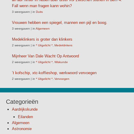
Fall wenn man fragen kann wohin?
3 weergaven
|
in
Duits
Vrouwen hebben een spiegel, mannen een pijl en boog.
3 weergaven
|
in
Algemeen
Medeklinkers is groter dan klinkers
2 weergaven
|
in
* Uitgelicht *
,
Medeklinkers
Mijnheer Van Dale Wacht Op Antwoord
2 weergaven
|
in
* Uitgelicht *
,
Wiskunde
’t kofschip, xtc-koffieshop, werkwoord vervoegen
2 weergaven
|
in
* Uitgelicht *
,
Vervoegen
Categorieën
Aardrijkskunde
Eilanden
Algemeen
Astronomie