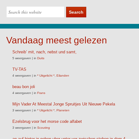
Vandaag meest gelezen
Schreib’ mit, nach, nebst und samt,
5 weergaven
|
in
Duits
TV-TAS
4 weergaven
|
in
* Uitgelicht *
,
Eilanden
beau bon joli
4 weergaven
|
in
Frans
Mijn Vader At Meestal Jonge Spruitjes Uit Nieuwe Pekela
3 weergaven
|
in
* Uitgelicht *
,
Planeten
Ezelsbrug voor het morse code alfabet
3 weergaven
|
in
Scouting
an auf hinter in neben uber unter vor zwischen stehen in dem 4.