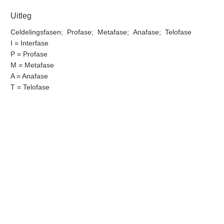
Uitleg
Celdelingsfasen; Profase; Metafase; Anafase; Telofase
I = Interfase
P = Profase
M = Metafase
A = Anafase
T = Telofase