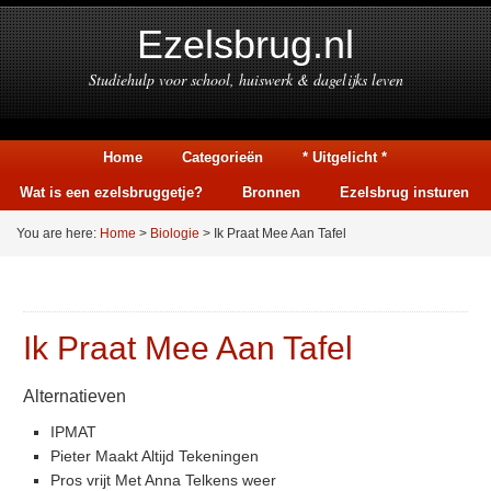
Ezelsbrug.nl
Studiehulp voor school, huiswerk & dagelijks leven
Home
Categorieën
* Uitgelicht *
Wat is een ezelsbruggetje?
Bronnen
Ezelsbrug insturen
You are here:
Home
>
Biologie
> Ik Praat Mee Aan Tafel
Ik Praat Mee Aan Tafel
Alternatieven
IPMAT
Pieter Maakt Altijd Tekeningen
Pros vrijt Met Anna Telkens weer