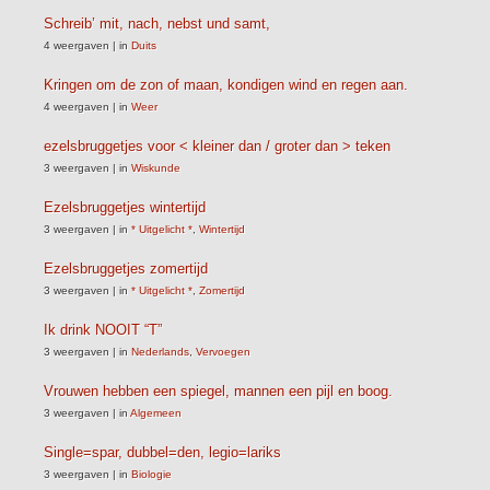
Schreib’ mit, nach, nebst und samt,
4 weergaven
|
in
Duits
Kringen om de zon of maan, kondigen wind en regen aan.
4 weergaven
|
in
Weer
ezelsbruggetjes voor < kleiner dan / groter dan > teken
3 weergaven
|
in
Wiskunde
Ezelsbruggetjes wintertijd
3 weergaven
|
in
* Uitgelicht *
,
Wintertijd
Ezelsbruggetjes zomertijd
3 weergaven
|
in
* Uitgelicht *
,
Zomertijd
Ik drink NOOIT “T”
3 weergaven
|
in
Nederlands
,
Vervoegen
Vrouwen hebben een spiegel, mannen een pijl en boog.
3 weergaven
|
in
Algemeen
Single=spar, dubbel=den, legio=lariks
3 weergaven
|
in
Biologie