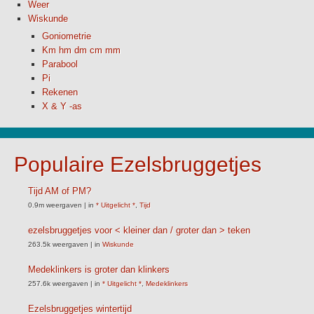
Weer
Wiskunde
Goniometrie
Km hm dm cm mm
Parabool
Pi
Rekenen
X & Y -as
Populaire Ezelsbruggetjes
Tijd AM of PM?
0.9m weergaven
|
in
* Uitgelicht *
,
Tijd
ezelsbruggetjes voor < kleiner dan / groter dan > teken
263.5k weergaven
|
in
Wiskunde
Medeklinkers is groter dan klinkers
257.6k weergaven
|
in
* Uitgelicht *
,
Medeklinkers
Ezelsbruggetjes wintertijd