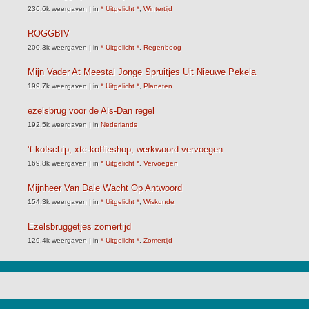
236.6k weergaven
|
in
* Uitgelicht *
,
Wintertijd
ROGGBIV
200.3k weergaven
|
in
* Uitgelicht *
,
Regenboog
Mijn Vader At Meestal Jonge Spruitjes Uit Nieuwe Pekela
199.7k weergaven
|
in
* Uitgelicht *
,
Planeten
ezelsbrug voor de Als-Dan regel
192.5k weergaven
|
in
Nederlands
’t kofschip, xtc-koffieshop, werkwoord vervoegen
169.8k weergaven
|
in
* Uitgelicht *
,
Vervoegen
Mijnheer Van Dale Wacht Op Antwoord
154.3k weergaven
|
in
* Uitgelicht *
,
Wiskunde
Ezelsbruggetjes zomertijd
129.4k weergaven
|
in
* Uitgelicht *
,
Zomertijd