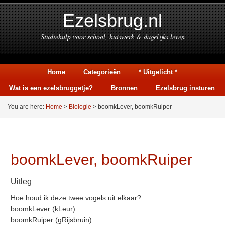
Ezelsbrug.nl
Studiehulp voor school, huiswerk & dagelijks leven
Home
Categorieën
* Uitgelicht *
Wat is een ezelsbruggetje?
Bronnen
Ezelsbrug insturen
You are here:
Home
>
Biologie
> boomkLever, boomkRuiper
boomkLever, boomkRuiper
Uitleg
Hoe houd ik deze twee vogels uit elkaar?
boomkLever (kLeur)
boomkRuiper (gRijsbruin)