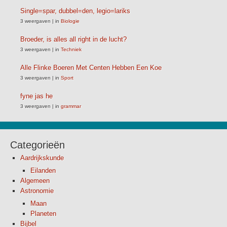
Single=spar, dubbel=den, legio=lariks
3 weergaven
|
in
Biologie
Broeder, is alles all right in de lucht?
3 weergaven
|
in
Techniek
Alle Flinke Boeren Met Centen Hebben Een Koe
3 weergaven
|
in
Sport
fyne jas he
3 weergaven
|
in
grammar
Categorieën
Aardrijkskunde
Eilanden
Algemeen
Astronomie
Maan
Planeten
Bijbel