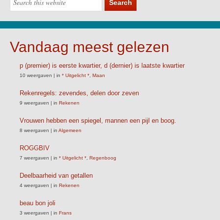
Vandaag meest gelezen
p (premier) is eerste kwartier, d (dernier) is laatste kwartier
10 weergaven
|
in
* Uitgelicht *
,
Maan
Rekenregels: zevendes, delen door zeven
9 weergaven
|
in
Rekenen
Vrouwen hebben een spiegel, mannen een pijl en boog.
8 weergaven
|
in
Algemeen
ROGGBIV
7 weergaven
|
in
* Uitgelicht *
,
Regenboog
Deelbaarheid van getallen
4 weergaven
|
in
Rekenen
beau bon joli
3 weergaven
|
in
Frans