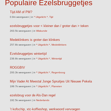
Populaire Ezelsbruggetjes
Tijd AM of PM?
0.9m weergaven
|
in
* Uitgelicht *
,
Tijd
ezelsbruggetjes voor < kleiner dan / groter dan > teken
263.5k weergaven
|
in
Wiskunde
Medeklinkers is groter dan klinkers
257.6k weergaven
|
in
* Uitgelicht *
,
Medeklinkers
Ezelsbruggetjes wintertijd
236.6k weergaven
|
in
* Uitgelicht *
,
Wintertijd
ROGGBIV
200.3k weergaven
|
in
* Uitgelicht *
,
Regenboog
Mijn Vader At Meestal Jonge Spruitjes Uit Nieuwe Pekela
199.7k weergaven
|
in
* Uitgelicht *
,
Planeten
ezelsbrug voor de Als-Dan regel
192.5k weergaven
|
in
Nederlands
’t kofschip, xtc-koffieshop, werkwoord vervoegen