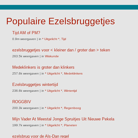
Populaire Ezelsbruggetjes
Tijd AM of PM?
0.9m weergaven
|
in
* Uitgelicht *
,
Tijd
ezelsbruggetjes voor < kleiner dan / groter dan > teken
263.5k weergaven
|
in
Wiskunde
Medeklinkers is groter dan klinkers
257.6k weergaven
|
in
* Uitgelicht *
,
Medeklinkers
Ezelsbruggetjes wintertijd
236.6k weergaven
|
in
* Uitgelicht *
,
Wintertijd
ROGGBIV
200.3k weergaven
|
in
* Uitgelicht *
,
Regenboog
Mijn Vader At Meestal Jonge Spruitjes Uit Nieuwe Pekela
199.7k weergaven
|
in
* Uitgelicht *
,
Planeten
ezelsbrug voor de Als-Dan regel