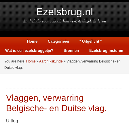
Ezelsbrug.nl
Studiehulp voor school, huiswerk & dagelijks leven
Home
Categorieën
* Uitgelicht *
Wat is een ezelsbruggetje?
Bronnen
Ezelsbrug insturen
You are here:
Home
>
Aardrijkskunde
> Vlaggen, verwarring Belgische- en
Duitse vlag.
Vlaggen, verwarring
Belgische- en Duitse vlag.
Uitleg