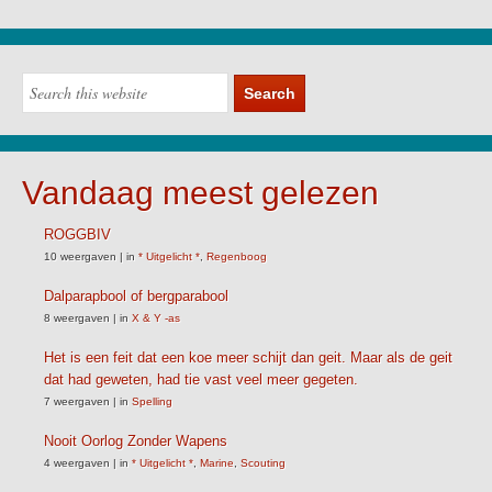
Vandaag meest gelezen
ROGGBIV
10 weergaven
|
in
* Uitgelicht *
,
Regenboog
Dalparapbool of bergparabool
8 weergaven
|
in
X & Y -as
Het is een feit dat een koe meer schijt dan geit. Maar als de geit
dat had geweten, had tie vast veel meer gegeten.
7 weergaven
|
in
Spelling
Nooit Oorlog Zonder Wapens
4 weergaven
|
in
* Uitgelicht *
,
Marine
,
Scouting