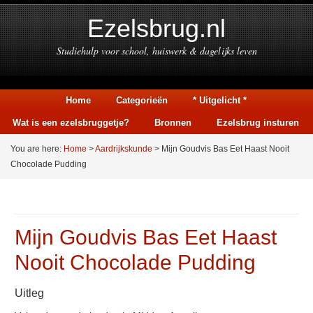
Ezelsbrug.nl
Studiehulp voor school, huiswerk & dagelijks leven
Home
Categorieën
* Uitgelicht *
Wat is een ezelsbruggetje?
Bronnen
Ezelsbrug insturen
You are here:
Home
>
Aardrijkskunde
> Mijn Goudvis Bas Eet Haast Nooit
Chocolade Pudding
Mijn Goudvis Bas Eet Haast
Nooit Chocolade Pudding
Uitleg