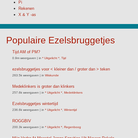
Pi
Rekenen
X & Y -as
Populaire Ezelsbruggetjes
Tijd AM of PM?
0.9m weergaven
|
in
* Uitgelicht *
,
Tijd
ezelsbruggetjes voor < kleiner dan / groter dan > teken
263.5k weergaven
|
in
Wiskunde
Medeklinkers is groter dan klinkers
257.6k weergaven
|
in
* Uitgelicht *
,
Medeklinkers
Ezelsbruggetjes wintertijd
236.6k weergaven
|
in
* Uitgelicht *
,
Wintertijd
ROGGBIV
200.3k weergaven
|
in
* Uitgelicht *
,
Regenboog