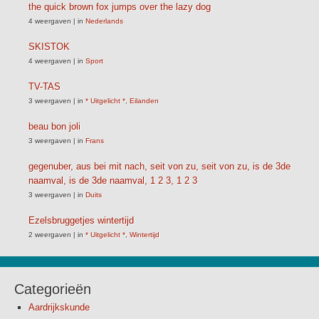
the quick brown fox jumps over the lazy dog
4 weergaven
|
in
Nederlands
SKISTOK
4 weergaven
|
in
Sport
TV-TAS
3 weergaven
|
in
* Uitgelicht *
,
Eilanden
beau bon joli
3 weergaven
|
in
Frans
gegenuber, aus bei mit nach, seit von zu, seit von zu, is de 3de
naamval, is de 3de naamval, 1 2 3, 1 2 3
3 weergaven
|
in
Duits
Ezelsbruggetjes wintertijd
2 weergaven
|
in
* Uitgelicht *
,
Wintertijd
Categorieën
Aardrijkskunde