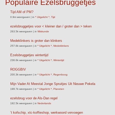
Populaire Ezelsbruggetjes
Tijd AM of PM?
0.9m weergaven
|
in
* Uitgelicht *
,
Tijd
ezelsbruggetjes voor < kleiner dan / groter dan > teken
263.5k weergaven
|
in
Wiskunde
Medeklinkers is groter dan klinkers
257.6k weergaven
|
in
* Uitgelicht *
,
Medeklinkers
Ezelsbruggetjes wintertijd
236.6k weergaven
|
in
* Uitgelicht *
,
Wintertijd
ROGGBIV
200.3k weergaven
|
in
* Uitgelicht *
,
Regenboog
Mijn Vader At Meestal Jonge Spruitjes Uit Nieuwe Pekela
199.7k weergaven
|
in
* Uitgelicht *
,
Planeten
ezelsbrug voor de Als-Dan regel
192.5k weergaven
|
in
Nederlands
’t kofschip, xtc-koffieshop, werkwoord vervoegen