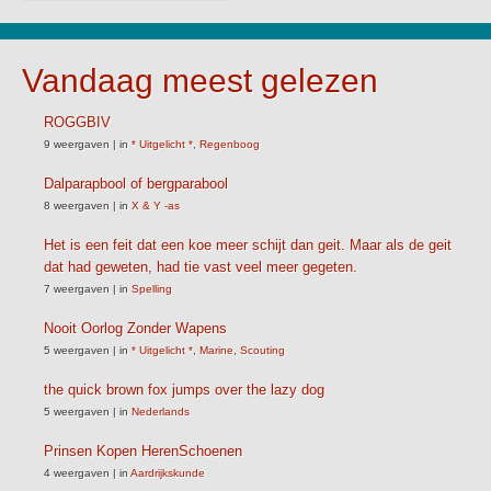
Vandaag meest gelezen
ROGGBIV
9 weergaven
|
in
* Uitgelicht *
,
Regenboog
Dalparapbool of bergparabool
8 weergaven
|
in
X & Y -as
Het is een feit dat een koe meer schijt dan geit. Maar als de geit
dat had geweten, had tie vast veel meer gegeten.
7 weergaven
|
in
Spelling
Nooit Oorlog Zonder Wapens
5 weergaven
|
in
* Uitgelicht *
,
Marine
,
Scouting
the quick brown fox jumps over the lazy dog
5 weergaven
|
in
Nederlands
Prinsen Kopen HerenSchoenen
4 weergaven
|
in
Aardrijkskunde