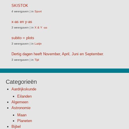
SKISTOK
4 weergaven
|
in
Sport
x-as en y-as
3 weergaven
|
in
X & Y -as
subito = plots
3 weergaven
|
in
Latijn
Dertig dagen heeft November, April, Juni en September.
3 weergaven
|
in
Tijd
Categorieën
Aardrijkskunde
Eilanden
Algemeen
Astronomie
Maan
Planeten
Bijbel