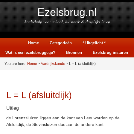
Ezelsbrug.nl
Studiehulp voor school, huiswerk & dagelijks leven
Home
Categorieën
* Uitgelicht *
Wat is een ezelsbruggetje?
Bronnen
Ezelsbrug insturen
You are here:
Home
>
Aardrijkskunde
> L = L (afsluitdijk)
L = L (afsluitdijk)
Uitleg
de Lorenzsluizen liggen aan de kant van Leeuwarden op de
Afsluitdijk, de Stevinsluizen dus aan de andere kant