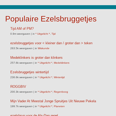
Populaire Ezelsbruggetjes
Tijd AM of PM?
0.9m weergaven
|
in
* Uitgelicht *
,
Tijd
ezelsbruggetjes voor < kleiner dan / groter dan > teken
263.5k weergaven
|
in
Wiskunde
Medeklinkers is groter dan klinkers
257.6k weergaven
|
in
* Uitgelicht *
,
Medeklinkers
Ezelsbruggetjes wintertijd
236.6k weergaven
|
in
* Uitgelicht *
,
Wintertijd
ROGGBIV
200.3k weergaven
|
in
* Uitgelicht *
,
Regenboog
Mijn Vader At Meestal Jonge Spruitjes Uit Nieuwe Pekela
199.7k weergaven
|
in
* Uitgelicht *
,
Planeten
ezelsbrug voor de Als-Dan regel