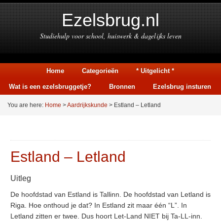
Ezelsbrug.nl
Studiehulp voor school, huiswerk & dagelijks leven
Home
Categorieën
* Uitgelicht *
Wat is een ezelsbruggetje?
Bronnen
Ezelsbrug insturen
You are here:
Home
>
Aardrijkskunde
> Estland – Letland
Estland – Letland
Uitleg
De hoofdstad van Estland is Tallinn. De hoofdstad van Letland is
Riga. Hoe onthoud je dat? In Estland zit maar één “L”. In
Letland zitten er twee. Dus hoort Let-Land NIET bij Ta-LL-inn.