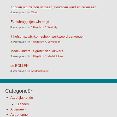
Kringen om de zon of maan, kondigen wind en regen aan.
4 weergaven
|
in
Weer
Ezelsbruggetjes wintertijd
3 weergaven
|
in
* Uitgelicht *
,
Wintertijd
’t kofschip, xtc-koffieshop, werkwoord vervoegen
3 weergaven
|
in
* Uitgelicht *
,
Vervoegen
Medeklinkers is groter dan klinkers
3 weergaven
|
in
* Uitgelicht *
,
Medeklinkers
de BOLLEN
3 weergaven
|
in
Aardrijkskunde
Categorieën
Aardrijkskunde
Eilanden
Algemeen
Astronomie