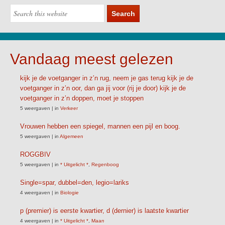
Vandaag meest gelezen
kijk je de voetganger in z’n rug, neem je gas terug kijk je de
voetganger in z’n oor, dan ga jij voor (rij je door) kijk je de
voetganger in z’n doppen, moet je stoppen
5 weergaven
|
in
Verkeer
Vrouwen hebben een spiegel, mannen een pijl en boog.
5 weergaven
|
in
Algemeen
ROGGBIV
5 weergaven
|
in
* Uitgelicht *
,
Regenboog
Single=spar, dubbel=den, legio=lariks
4 weergaven
|
in
Biologie
p (premier) is eerste kwartier, d (dernier) is laatste kwartier
4 weergaven
|
in
* Uitgelicht *
,
Maan